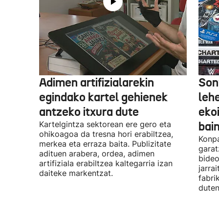
Adimen artifizialarekin
Son
egindako kartel gehienek
leh
antzeko itxura dute
eko
Kartelgintza sektorean ere gero eta
bai
ohikoagoa da tresna hori erabiltzea,
Konpa
merkea eta erraza baita. Publizitate
garat
adituen arabera, ordea, adimen
bideo
artifiziala erabiltzea kaltegarria izan
jarra
daiteke markentzat.
fabri
duten