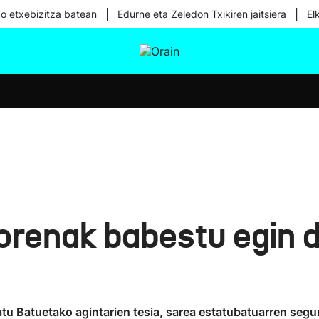
|
|
ko etxebizitza batean
Edurne eta Zeledon Txikiren jaitsiera
El
tura
Ikusmiran
Egural
Osasuna
Teknologia
orenak babestu egin d
u Batuetako agintarien tesia, sarea estatubatuarren segu