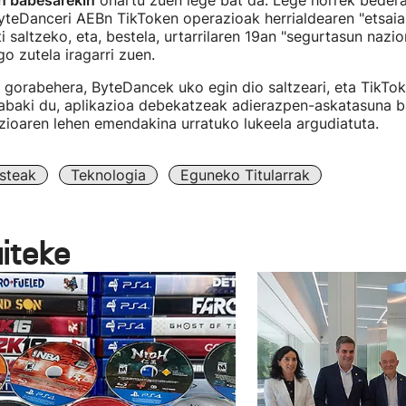
n babesarekin
onartu zuen lege bat da. Lege horrek bederat
yteDanceri AEBn TikToken operazioak herrialdearen "etsaia
ti saltzeko, eta, bestela, urtarrilaren 19an "segurtasun nazi
o zutela iragarri zuen.
a gorabehera, ByteDancek uko egin dio saltzeari, eta TikTok
abaki du, aplikazioa debekatzeak adierazpen-askatasuna 
ioaren lehen emendakina urratuko lukeela argudiatuta.
steak
Teknologia
Eguneko Titularrak
aiteke