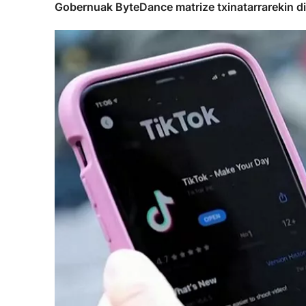
Gobernuak ByteDance matrize txinatarrarekin di