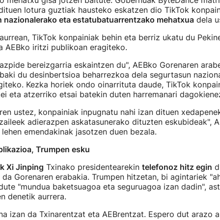
o mehatxu gisa jotzen baitute. Gobernuak ByteDance matr
 dituen lotura guztiak hausteko eskatzen dio TikTok konpain
 nazionalerako eta estatubatuarrentzako mehatxua
dela us
aurrean, TikTok konpainiak behin eta berriz ukatu du Pekin
a AEBko iritzi publikoan eragiteko.
azpide bereizgarria eskaintzen du", AEBko Gorenaren arabe
baki du desinbertsioa beharrezkoa dela segurtasun nazion
giteko. Kezka horiek ondo oinarrituta daude, TikTok konpai
kei eta atzerriko etsai batekin duten harremanari dagokienez
en ustez, konpainiak inpugnatu nahi izan dituen xedapenek
tzaileek adierazpen askatasunerako dituzten eskubideak", 
n lehen emendakinak jasotzen duen bezala.
likazioa, Trumpen esku
 Xi Jinping
Txinako presidentearekin
telefonoz hitz egin
d
da Gorenaren erabakia. Trumpen hitzetan, bi agintariek "a
 dute "mundua baketsuagoa eta seguruagoa izan dadin", as
en denetik aurrera.
na izan da Txinarentzat eta AEBrentzat. Espero dut arazo a