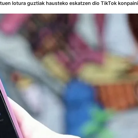
tuen lotura guztiak hausteko eskatzen dio TikTok konpaini