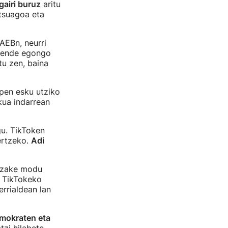
gairi buruz
aritu
tsuagoa eta
AEBn, neurri
 mende egongo
tu zen, baina
pen esku utziko
kua indarrean
gu. TikToken
ertzeko.
Adi
itzake modu
, TikTokeko
errialdean lan
mokraten eta