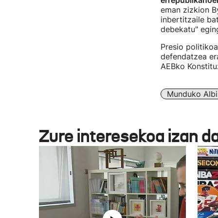
errepublikanoe
eman zizkion B
inbertitzaile ba
debekatu" eging
Presio politiko
defendatzea er
AEBko Konstituz
Munduko Albi
Zure interesekoa izan d