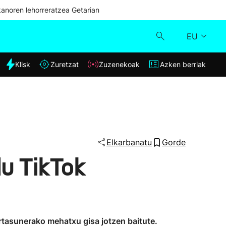
kanoren lehorreratzea Getarian
EU
dia
Klisk
Zuretzat
Zuzenekoak
Azken berriak
Klisk
Zuzenekoak
Zuretzat
Elkarbanatu
Gorde
u TikTok
Azken berriak
rtasunerako mehatxu gisa jotzen baitute.