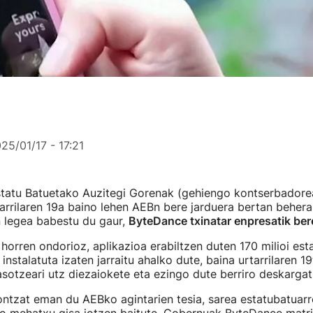
25/01/17 - 17:21
tatu Batuetako Auzitegi Gorenak (gehiengo kontserbadore
tarrilaren 19a baino lehen AEBn bere jarduera bertan behera
 legea babestu du gaur,
ByteDance txinatar enpresatik bere
l horren ondorioz, aplikazioa erabiltzen duten 170 milioi es
instalatuta izaten jarraitu ahalko dute, baina urtarrilaren 19
sotzeari utz diezaiokete eta ezingo dute berriro deskargat
ntzat eman du AEBko agintarien tesia, sarea estatubatuarr