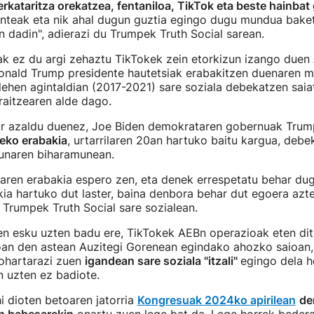
rkataritza orekatzea, fentaniloa, TikTok eta beste hainbat 
denteak eta nik ahal dugun guztia egingo dugu mundua bake
 dadin", adierazi du Trumpek Truth Social sarean.
k ez du argi zehaztu TikTokek zein etorkizun izango duen 
onald Trump presidente hautetsiak erabakitzen duenaren
, lehen agintaldian (2017-2021) sare soziala debekatzen saia
rraitzearen alde dago.
ur azaldu duenez, Joe Biden demokrataren gobernuak Trum
zeko erabakia
, urtarrilaren 20an hartuko baitu kargua, debe
unaren biharamunean.
aren erabakia espero zen, eta denek errespetatu behar du
ia hartuko dut laster, baina denbora behar dut egoera azt
u Trumpek Truth Social sare sozialean.
n esku uzten badu ere, TikTokek AEBn operazioak eten d
oan den astean Auzitegi Gorenean egindako ahozko saioan
ohartarazi zuen
igandean sare soziala "itzali"
egingo dela h
en uzten ez badiote.
hi dioten betoaren jatorria
Kongresuak 2024ko apirilean
de