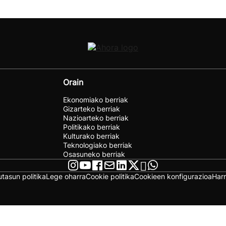
Orain
Ekonomiako berriak
Gizarteko berriak
Nazioarteko berriak
Politikako berriak
Kulturako berriak
Teknologiako berriak
Osasuneko berriak
utasun politika
Lege oharra
Cookie politika
Cookieen konfigurazioa
Har