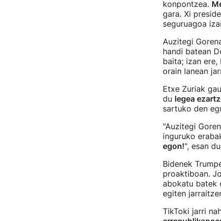
konpontzea.
Me
gara. Xi presi
seguruagoa izan
Auzitegi Gorena
handi batean D
baita; izan ere
orain lanean ja
Etxe Zuriak ga
du
legea ezart
sartuko den eg
"Auzitegi Goren
inguruko erabak
egon!
", esan d
Bidenek Trumpe
proaktiboan. J
abokatu batek 
egiten jarraitz
TikToki jarri na