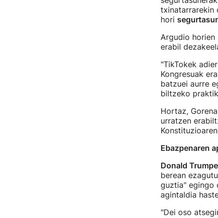
segurtasunerak
txinatarrarekin
hori
segurtasun
Argudio horien 
erabil dezakeel
"TikTokek adier
Kongresuak era
batzuei aurre e
biltzeko prakti
Hortaz, Gorenar
urratzen erabil
Konstituzioare
Ebazpenaren ap
Donald Trumpek
berean ezagutu 
guztia" egingo
agintaldia hast
"Dei oso atsegi