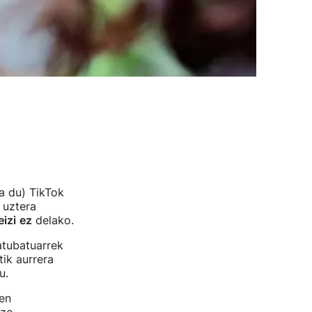
a du) TikTok
 uztera
izi
ez
delako.
tatubatuarrek
tik aurrera
u.
en