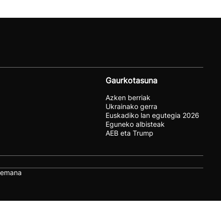
Gaurkotasuna
Azken berriak
Ukrainako gerra
Euskadiko lan egutegia 2026
Eguneko albisteak
AEB eta Trump
remana