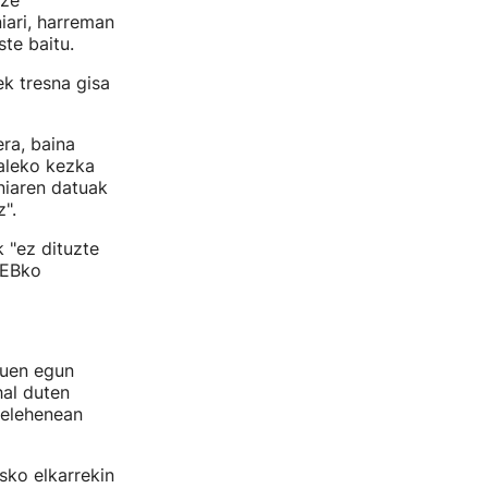
ize
iari, harreman
te baitu.
ek tresna gisa
ra, baina
aleko kezka
niaren datuak
".
 "ez dituzte
AEBko
uen egun
hal duten
telehenean
sko elkarrekin