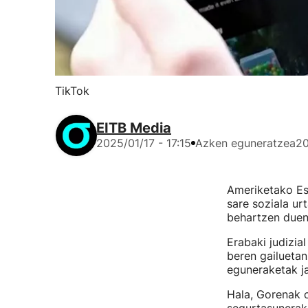
TikTok
EITB Media
2025/01/17 - 17:15
Azken eguneratzea
20
Ameriketako Es
sare soziala ur
behartzen duen
Erabaki judizia
beren gailuetan 
eguneraketak ja
Hala, Gorenak o