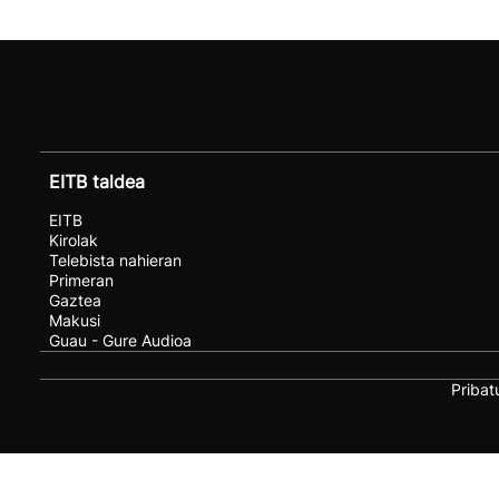
EITB taldea
EITB
Kirolak
Telebista nahieran
Primeran
Gaztea
Makusi
Guau - Gure Audioa
Pribat