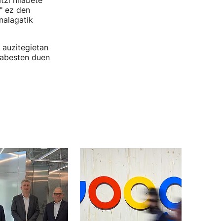
zi hilabete
" ez den
onalagatik
 auzitegietan
babesten duen