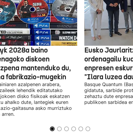
yk 2028a baino
Eusko Jaurlari
enagoko diskoen
ordenagailu ku
izpena mantenduko du,
enpresen eskura
na fabrikazio-mugekin
"Ilara luzea d
iniaren azalpenen arabera,
Basque Quantum (Bas
zaileek lehendik editatutako
gidatuta, sarbide pro
jokoen disko fisikoak eskatzen
zehaztu dute enpresa
itu ahalko dute, lantegiek euren
publikoen sarbidea er
kazio-gaitasuna asko murriztuko
 arren.