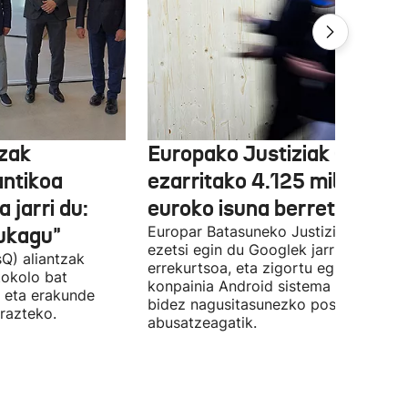
tzak
Europako Justiziak Googler
antikoa
ezarritako 4.125 milioi
 jarri du:
euroko isuna berretsi du
aukagu"
Europar Batasuneko Justizia Auzitegi
ezetsi egin du Googlek jarritako
Q) aliantzak
errekurtsoa, eta zigortu egin du
tokolo bat
konpainia Android sistema eragileare
 eta erakunde
bidez nagusitasunezko posizioaz
razteko.
abusatzeagatik.