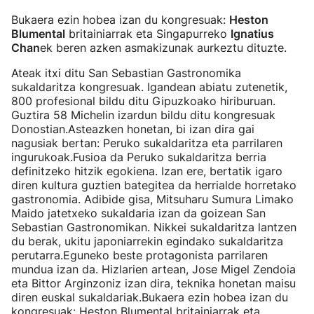
Bukaera ezin hobea izan du kongresuak:
Heston
Blumental
britainiarrak eta Singapurreko
Ignatius
Chan
ek beren azken asmakizunak aurkeztu dituzte.
Ateak itxi ditu San Sebastian Gastronomika
sukaldaritza kongresuak. Igandean abiatu zutenetik,
800 profesional bildu ditu Gipuzkoako hiriburuan.
Guztira 58 Michelin izardun bildu ditu kongresuak
Donostian.Asteazken honetan, bi izan dira gai
nagusiak bertan: Peruko sukaldaritza eta parrilaren
ingurukoak.Fusioa da Peruko sukaldaritza berria
definitzeko hitzik egokiena. Izan ere, bertatik igaro
diren kultura guztien bategitea da herrialde horretako
gastronomia. Adibide gisa, Mitsuharu Sumura Limako
Maido jatetxeko sukaldaria izan da goizean San
Sebastian Gastronomikan. Nikkei sukaldaritza lantzen
du berak, ukitu japoniarrekin egindako sukaldaritza
perutarra.Eguneko beste protagonista parrilaren
mundua izan da. Hizlarien artean, Jose Migel Zendoia
eta Bittor Arginzoniz izan dira, teknika honetan maisu
diren euskal sukaldariak.Bukaera ezin hobea izan du
kongresuak: Heston Blumental britainiarrak eta