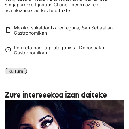
Singapurreko Ignatius Chanek beren azken
asmakizunak aurkeztu dituzte.
Mexiko sukaldaritzaren eguna, San Sebastian
Gastronomikan
Peru eta parrila protagonista, Donostiako
Gastronomikan
Kultura
Zure interesekoa izan daiteke