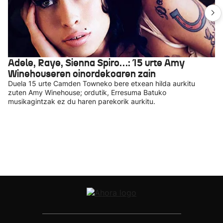
Adele, Raye, Sienna Spiro…: 15 urte Amy
Winehouseren oinordekoaren zain
Duela 15 urte Camden Towneko bere etxean hilda aurkitu
zuten Amy Winehouse; ordutik, Erresuma Batuko
musikagintzak ez du haren parekorik aurkitu.