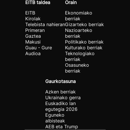
EITB taldea
Orain
EITB
Ekonomiako
Kirolak
berriak
Telebista nahieran
Gizarteko berriak
Primeran
Nazioarteko
Gaztea
berriak
Makusi
Politikako berriak
Guau - Gure
Kulturako berriak
Audioa
Teknologiako
berriak
Osasuneko
berriak
Gaurkotasuna
Azken berriak
Ukrainako gerra
Euskadiko lan
egutegia 2026
Eguneko
albisteak
AEB eta Trump