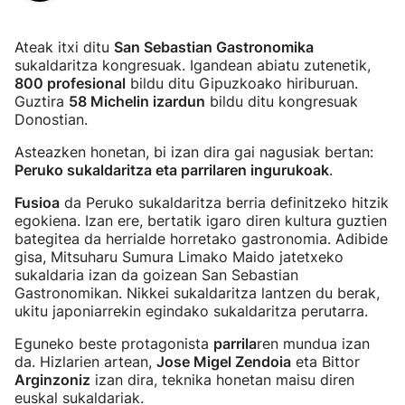
Ateak itxi ditu
San Sebastian Gastronomika
sukaldaritza kongresuak. Igandean abiatu zutenetik,
800 profesional
bildu ditu Gipuzkoako hiriburuan.
Guztira
58 Michelin izardun
bildu ditu kongresuak
Donostian.
Asteazken honetan, bi izan dira gai nagusiak bertan:
Peruko sukaldaritza eta parrilaren ingurukoak
.
Fusioa
da Peruko sukaldaritza berria definitzeko hitzik
egokiena. Izan ere, bertatik igaro diren kultura guztien
bategitea da herrialde horretako gastronomia. Adibide
gisa, Mitsuharu Sumura Limako Maido jatetxeko
sukaldaria izan da goizean San Sebastian
Gastronomikan. Nikkei sukaldaritza lantzen du berak,
ukitu japoniarrekin egindako sukaldaritza perutarra.
Eguneko beste protagonista
parrila
ren mundua izan
da. Hizlarien artean,
Jose Migel Zendoia
eta Bittor
Arginzoniz
izan dira, teknika honetan maisu diren
euskal sukaldariak.