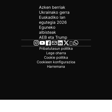
Azken berriak
Ukrainako gerra
Euskadiko lan
egutegia 2026
Eguneko
albisteak
AEB eta Trump
Pribatutasun politika
Lege oharra
Cookie politika
Cookieen konfigurazioa
Harremana