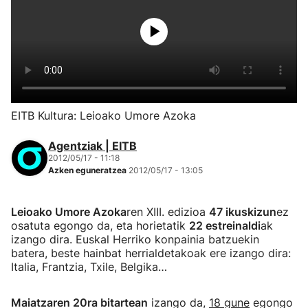
EITB Kultura: Leioako Umore Azoka
Agentziak | EITB
2012/05/17 - 11:18
Azken eguneratzea
2012/05/17 - 13:05
Leioako Umore Azoka
ren XIII. edizioa
47 ikuskizun
ez
osatuta egongo da, eta horietatik
22 estreinaldi
ak
izango dira. Euskal Herriko konpainia batzuekin
batera, beste hainbat herrialdetakoak ere izango dira:
Italia, Frantzia, Txile, Belgika…
Maiatzaren 20ra bitartean
izango da,
18 gune
egongo