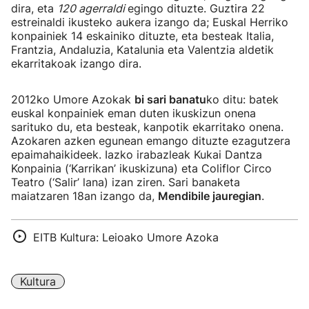
dira, eta
120 agerraldi
egingo dituzte. Guztira 22
estreinaldi ikusteko aukera izango da; Euskal Herriko
konpainiek 14 eskainiko dituzte, eta besteak Italia,
Frantzia, Andaluzia, Katalunia eta Valentzia aldetik
ekarritakoak izango dira.
2012ko Umore Azokak
bi sari banatu
ko ditu: batek
euskal konpainiek eman duten ikuskizun onena
sarituko du, eta besteak, kanpotik ekarritako onena.
Azokaren azken egunean emango dituzte ezagutzera
epaimahaikideek. Iazko irabazleak Kukai Dantza
Konpainia (‘Karrikan’ ikuskizuna) eta Coliflor Circo
Teatro (‘Salir’ lana) izan ziren. Sari banaketa
maiatzaren 18an izango da,
Mendibile jauregian
.
EITB Kultura: Leioako Umore Azoka
Kultura