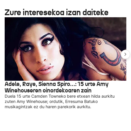
Zure interesekoa izan daiteke
Adele, Raye, Sienna Spiro…: 15 urte Amy
Winehouseren oinordekoaren zain
Duela 15 urte Camden Towneko bere etxean hilda aurkitu
zuten Amy Winehouse; ordutik, Erresuma Batuko
musikagintzak ez du haren parekorik aurkitu.