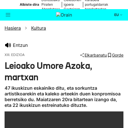
|
|
Albiste dira
Piraten
igoera
portugaldarrak
Abordatzea
Gasteizen
hondartzetan
EU
Hasiera
Kultura
Aktualitatea
Bilatzailea
Politika
Entzun
XIII. EDIZIOA
Elkarbanatu
Gorde
Kultura
Leioako Umore Azoka,
martxan
Ikusmiran
47 ikuskizun eskainiko ditu, eta sorkuntza
Eguraldia
artistikoarekin eta kaleko arteekin duen konpromisoa
berretsiko du. Maiatzaren 20ra bitartean izango da,
eta 22 ikuskizun estreinatuko dituzte.