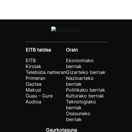
EITB taldea
Orain
EITB
Ekonomiako
Kirolak
berriak
Telebista nahieran
Gizarteko berriak
Primeran
Nazioarteko
Gaztea
berriak
Makusi
Politikako berriak
Guau - Gure
Kulturako berriak
Audioa
Teknologiako
berriak
Osasuneko
berriak
Gaurkotasuna