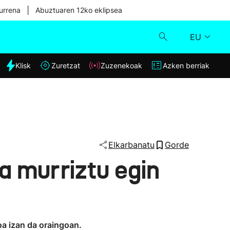
|
urrena
Abuztuaren 12ko eklipsea
EU
dia
Klisk
Zuretzat
Zuzenekoak
Azken berriak
Klisk
Zuzenekoak
Zuretzat
Elkarbanatu
Gorde
a murriztu egin
Azken berriak
a izan da oraingoan.