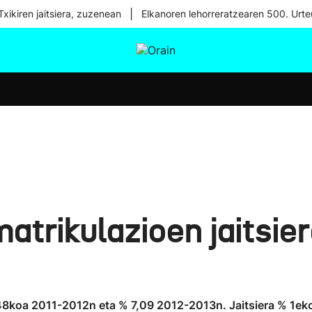
|
xikiren jaitsiera, zuzenean
Elkanoren lehorreratzearen 500. Urte
tura
Ikusmiran
Egural
Osasuna
Teknologia
atrikulazioen jaitsier
48koa 2011-2012n eta % 7,09 2012-2013n. Jaitsiera % 1eko