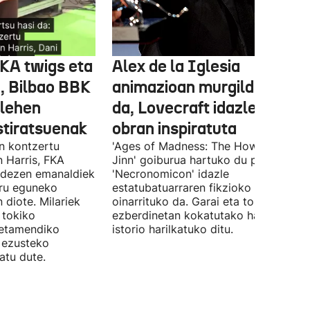
FKA twigs eta
Alex de la Iglesia
, Bilbao BBK
animazioan murgilduko
 lehen
da, Lovecraft idazlearen
stiratsuenak
obran inspiratuta
en kontzertu
'Ages of Madness: The Howling of th
 Harris, FKA
Jinn' goiburua hartuko du pelikulak, e
ndezen emanaldiek
'Necronomicon' idazle
iru eguneko
estatubatuarraren fikzioko liburuan
 diote. Milariek
oinarrituko da. Garai eta toki
 tokiko
ezberdinetan kokatutako hainbat
betamendiko
istorio harilkatuko ditu.
n ezusteko
atu dute.