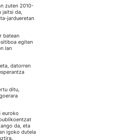
an zuten 2010-
aitsi da,
eta-jardueretan
ar batean
sitiboa egiten
en lan
eta, datorren
 esperantza
rtu ditu,
egoerara
i euroko
 publikoentzat
zango da, eta
an igoko dutela
ztira.