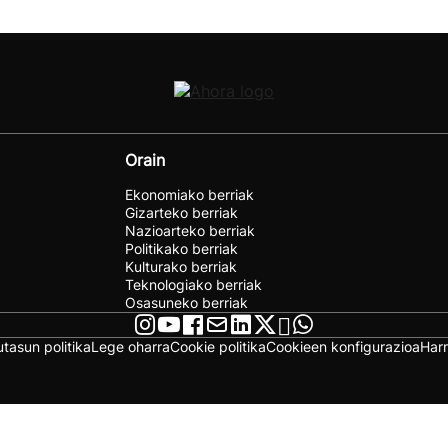
Orain
Ekonomiako berriak
Gizarteko berriak
Nazioarteko berriak
Politikako berriak
Kulturako berriak
Teknologiako berriak
Osasuneko berriak
utasun politika
Lege oharra
Cookie politika
Cookieen konfigurazioa
Har