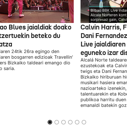
ao Blues jaialdiak doako
Calvin Harris, 
tzertuekin beteko du
Dani Fernandez
atza
Live jaialdiaren
laren 24tik 26ra egingo den
eguneko izar di
diaren bosgarren edizioak Travellin'
Alcalá Norte taldear
ers Bizkaiko taldeari emango dio
ezustekoak eta Calvin
o saria.
twigs eta Dani Ferna
Bizkaiko hiriburuan h
musikari hasiera eman
nazioarteko izenekin,
talentuarekin eta Ko
publikoa harritu due
emanaldi batekin goz