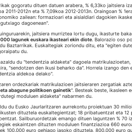
rikak gogoratu dituen datuen arabera, % 6,33ko jaitsiera iz
a 2011-2012n eta % 7,09koa 2012-2013n. Oraingoan % 1era j
onomiko zailean: formazioari eta aisialdiari dagokien ikask
 gutxiago dagoenean".
inguruarekin, jaitsiera murriztea lortu dugu, ikasturte bak
000 lagunek euskara ikasteari ekin diote
. Balorazio oso po
 du Baztarrikak. Euskaltegiak zoriondu ditu, eta "egiten dut
goraipatu du.
azaldu du "tendentzia aldaketa" dagoela matrikulazioetan, 
gira, "sendotzen den ikusi beharko da". Horrela izango den
dentzia aldekoa delako".
zaren ordezkariak matrikulazioen jaitsieraren zergatiak azte
eta abagune politikoen gainetik
". Besteak beste, ikasleen 
rdutegi moduluen aldaketa" nabarmen du.
ldu du Eusko Jaurlaritzaren aurrekontu proiektuan 30 milio
ikusten dituztela euskaltegientzat; 18 pribatuentzat eta 12
oentzat. Sailburuordetzak emango dituen laguntzen % 70 i
egiek eskaintzen dituzten moduluen finantziazioa 660 euro
k 100.000 euro gehiago jasoko dituztela, 800.000 euro gu