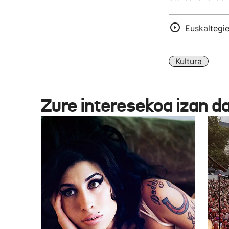
Euskaltegie
Kultura
Zure interesekoa izan d