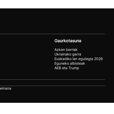
Gaurkotasuna
Azken berriak
Ukrainako gerra
Euskadiko lan egutegia 2026
Eguneko albisteak
AEB eta Trump
remana