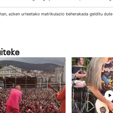
tan, azken urteetako matrikulazio beherakada gelditu dute
aiteke