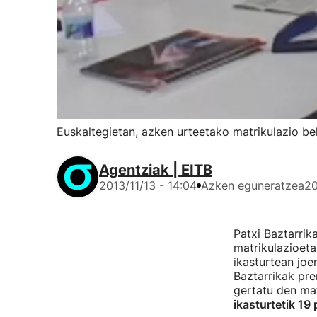
Euskaltegietan, azken urteetako matrikulazio be
Agentziak | EITB
2013/11/13 - 14:04
Azken eguneratzea
20
Patxi Baztarrik
matrikulazioeta
ikasturtean joe
Baztarrikak pre
gertatu den matr
ikasturtetik 19