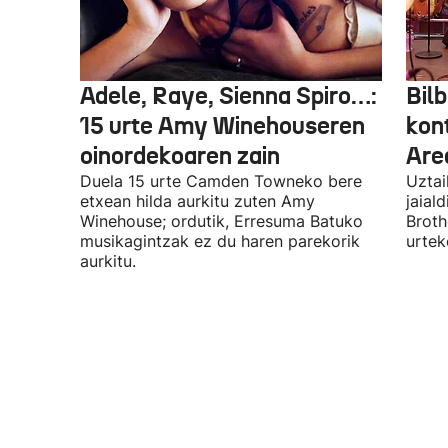
Adele, Raye, Sienna Spiro…:
Bilb
15 urte Amy Winehouseren
kon
oinordekoaren zain
Are
Duela 15 urte Camden Towneko bere
Uztai
etxean hilda aurkitu zuten Amy
jaial
Winehouse; ordutik, Erresuma Batuko
Broth
musikagintzak ez du haren parekorik
urtek
aurkitu.