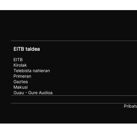
EITB taldea
EITB
Kirolak
Telebista nahieran
Primeran
Gaztea
Makusi
Guau - Gure Audioa
Pribat