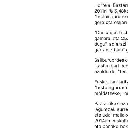
Horrela, Baztar
2011n, % 5,48ko
"testuinguru ek
gero eta eskari
"Daukagun testu
gainera, eta
25.
dugu", adierazi
garrantzitsua" 
Sailburuordeak 
ikasturteari be
azaldu du, "ten
Eusko Jaurlarit
"
testuinguruen 
moldatzeko, "o
Baztarrikak aza
laguntzak aurre
eta udal mailak
2014an euskalt
eta banako beke