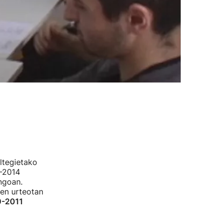
ltegietako
3-2014
ngoan.
ken urteotan
-2011