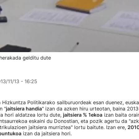
herakada gelditu dute
13/11/13 - 16:25
a Hizkuntza Politikarako sailburuordeak esan duenez, euska
n "
jaitsiera handia
" izan da azken hiru urteotan, baina 201
ra hori aldatzea lortu dute,
jaitsiera % 1ekoa
izan baita orai
ntsaurrekoa eskaini du Donostian, eta pozik agertu da "az
ikulazioen jaitsiera murriztea" lortu baitute. Izan ere,
2010
 puntukoa
izan da jaitsiera hori.