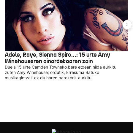
Adele, Raye, Sienna Spiro…: 15 urte Amy
Winehouseren oinordekoaren zain
Duela 15 urte Camden Towneko bere etxean hilda aurkitu
zuten Amy Winehouse; ordutik, Erresuma Batuko
musikagintzak ez du haren parekorik aurkitu.