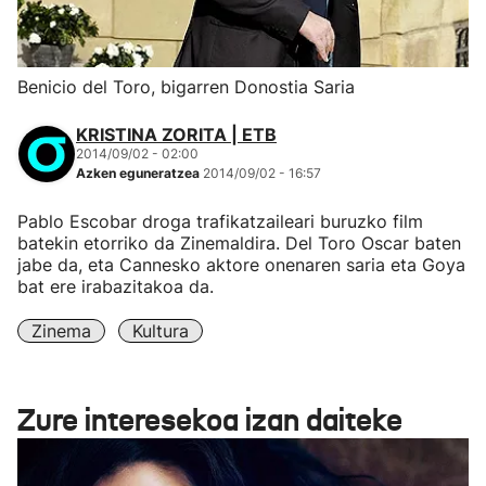
Benicio del Toro, bigarren Donostia Saria
KRISTINA ZORITA | ETB
2014/09/02 - 02:00
Azken eguneratzea
2014/09/02 - 16:57
Pablo Escobar droga trafikatzaileari buruzko film
batekin etorriko da Zinemaldira. Del Toro Oscar baten
jabe da, eta Cannesko aktore onenaren saria eta Goya
bat ere irabazitakoa da.
Zinema
Kultura
Zure interesekoa izan daiteke