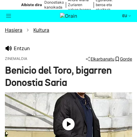
Donostiako
|
|
Albiste dira
Zuriaren
beroa eta
kanoikada
azken txanpa
ekaitzak
EU
Hasiera
Kultura
Aktualitatea
Bilatzailea
Politika
Entzun
ZINEMALDIA
Elkarbanatu
Gorde
Kultura
Benicio del Toro, bigarren
Donostia Saria
Ikusmiran
Eguraldia