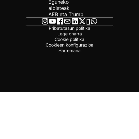
Eguneko
albisteak
AEB eta Trump
Pribatutasun politika
Lege oharra
Cookie politika
Cookieen konfigurazioa
Harremana