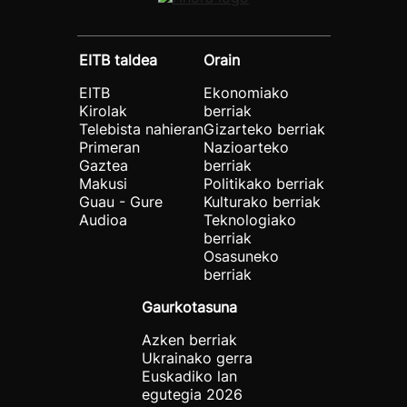
EITB taldea
Orain
EITB
Ekonomiako
Kirolak
berriak
Telebista nahieran
Gizarteko berriak
Primeran
Nazioarteko
Gaztea
berriak
Makusi
Politikako berriak
Guau - Gure
Kulturako berriak
Audioa
Teknologiako
berriak
Osasuneko
berriak
Gaurkotasuna
Azken berriak
Ukrainako gerra
Euskadiko lan
egutegia 2026