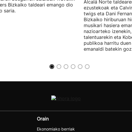
Alcalá Norte taldear
ers Bizkaiko taldeari emango dio
ezustekoak eta Calvin
o saria.
twigs eta Dani Ferna
Bizkaiko hiriburuan h
musikari hasiera eman
nazioarteko izenekin,
talentuarekin eta Ko
publikoa harritu due
emanaldi batekin goz
Orain
Ekonomiako berriak