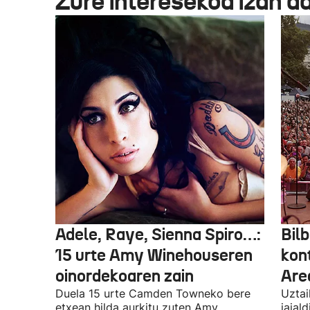
Zure interesekoa izan d
Adele, Raye, Sienna Spiro…:
Bilb
15 urte Amy Winehouseren
kon
oinordekoaren zain
Are
Duela 15 urte Camden Towneko bere
Uztai
etxean hilda aurkitu zuten Amy
jaial