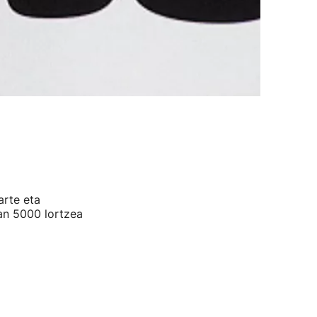
arte eta
an 5000 lortzea