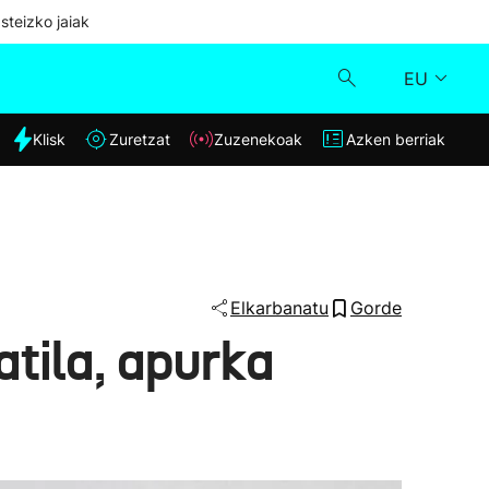
steizko jaiak
EU
dia
Klisk
Zuretzat
Zuzenekoak
Azken berriak
Klisk
Zuzenekoak
Zuretzat
Elkarbanatu
Gorde
atila, apurka
Azken berriak