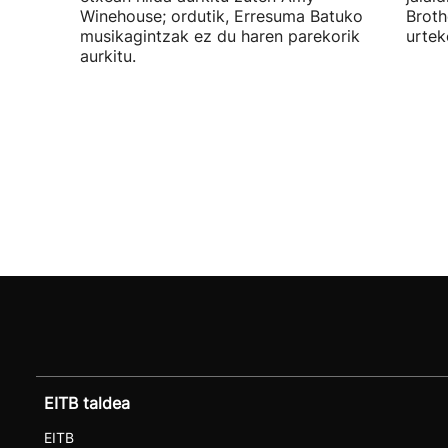
Winehouse; ordutik, Erresuma Batuko
Broth
musikagintzak ez du haren parekorik
urtek
aurkitu.
EITB taldea
EITB