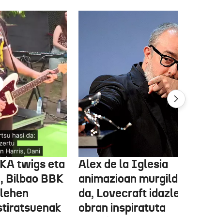
FKA twigs eta
Alex de la Iglesia
, Bilbao BBK
animazioan murgilduko
 lehen
da, Lovecraft idazlearen
stiratsuenak
obran inspiratuta