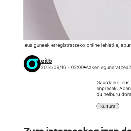
.eus guneak erregistratzeko online lehiatila, apu
eitb
2014/09/16 - 02:00
Azken eguneratzea
2
Gaurdanik .eus 
enpresek. Aben
du helburu dom
Kultura