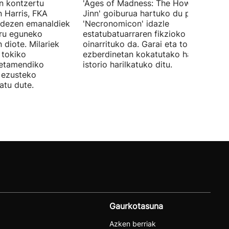
en kontzertu
'Ages of Madness: The Howling of th
 Harris, FKA
Jinn' goiburua hartuko du pelikulak, e
ndezen emanaldiek
'Necronomicon' idazle
iru eguneko
estatubatuarraren fikzioko liburuan
 diote. Milariek
oinarrituko da. Garai eta toki
 tokiko
ezberdinetan kokatutako hainbat
betamendiko
istorio harilkatuko ditu.
n ezusteko
atu dute.
Gaurkotasuna
Azken berriak