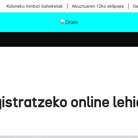
|
|
Koloneko minbizi baheketak
Abuztuaren 12ko eklipsea
Ga
tura
Ikusmiran
Egural
Osasuna
Teknologia
istratzeko online lehi