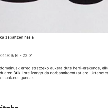
rka zabaltzen hasia
014/09/16 - 22:01
domeinuak erregistratzeko aukera dute herri-erakunde, elk
duaren 3tik libre izango da norbanakoentzat ere. Urtebete
einuak.eus guneak