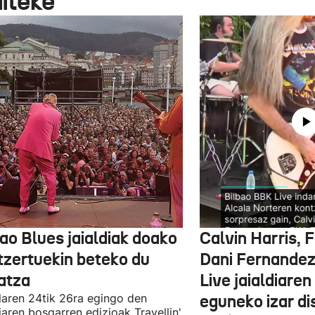
aiteke
ao Blues jaialdiak doako
Calvin Harris, 
tzertuekin beteko du
Dani Fernandez
atza
Live jaialdiaren
laren 24tik 26ra egingo den
eguneko izar di
diaren bosgarren edizioak Travellin'