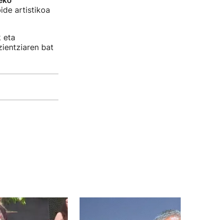
eko
de artistikoa
 eta
zientziaren bat