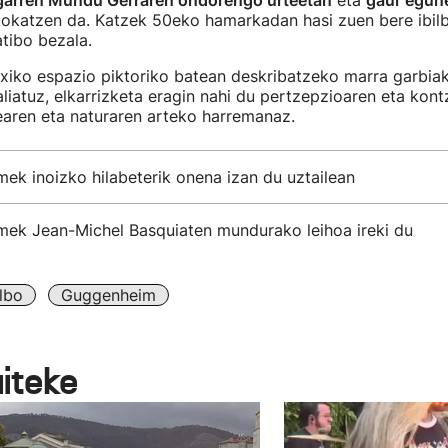
garren Mundu Gerraren ondorengo urteetan
eta
gaur egun
kokatzen da. Katzek 50eko hamarkadan hasi zuen bere ibilbi
atibo bezala.
xiko espazio piktoriko batean deskribatzeko marra garbiak
aliatuz, elkarrizketa eragin nahi du pertzepzioaren eta kont
earen eta naturaren arteko harremanaz.
ek inoizko hilabeterik onena izan du uztailean
ek Jean-Michel Basquiaten mundurako leihoa ireki du
lbo
Guggenheim
aiteke