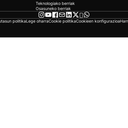
Teknologiako berriak
Osasuneko berriak
utasun politika
Lege oharra
Cookie politika
Cookieen konfigurazioa
Har