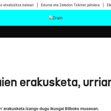
|
|
ko etxebizitza batean
Edurne eta Zeledon Txikiren jaitsiera
El
tura
Ikusmiran
Egural
Osasuna
Teknologia
aien erakusketa, urri
ain' erakusketa izango dugu ikusgai Bilboko museoan.