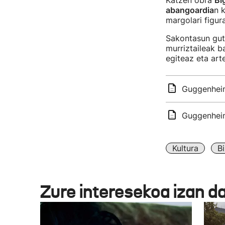
Katzen obra
Bi
abangoardia
n 
margolari figur
Sakontasun gut
murriztaileak b
egiteaz eta art
Guggenheim
Guggenheim
Kultura
Bi
Zure interesekoa izan d