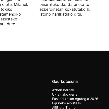
 diote. Milariek
oinarrituko da. Garai eta toki
 tokiko
ezberdinetan kokatutako hainbat
betamendiko
istorio harilkatuko ditu.
n ezusteko
atu dute.
Gaurkotasuna
Azken berriak
Ukrainako gerra
Euskadiko lan egutegia 2026
Eguneko albisteak
AEB eta Trump