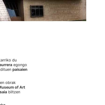
karriko du
aurrera
egongo
 dituen
paisaien
ren obrak
Museum of Art
saia
biltzen