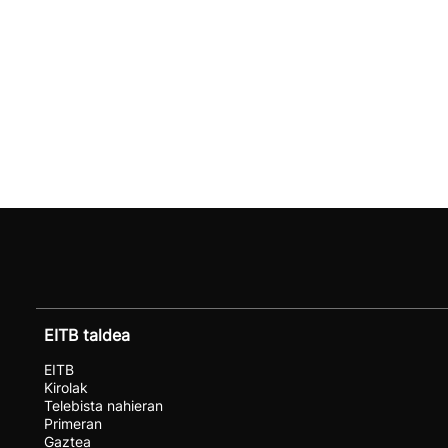
EITB taldea
EITB
Kirolak
Telebista nahieran
Primeran
Gaztea