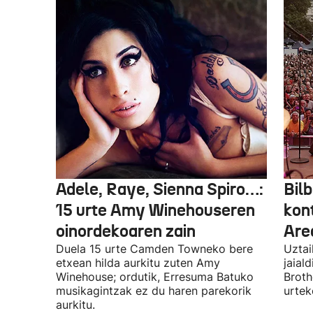
Adele, Raye, Sienna Spiro…:
Bilb
15 urte Amy Winehouseren
kon
oinordekoaren zain
Are
Duela 15 urte Camden Towneko bere
Uztai
etxean hilda aurkitu zuten Amy
jaial
Winehouse; ordutik, Erresuma Batuko
Broth
musikagintzak ez du haren parekorik
urtek
aurkitu.