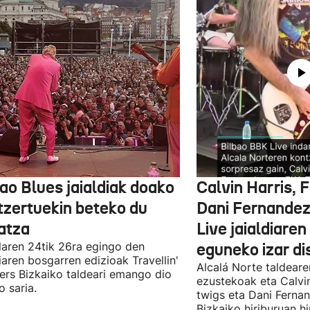
ao Blues jaialdiak doako
Calvin Harris, 
tzertuekin beteko du
Dani Fernandez
atza
Live jaialdiaren
laren 24tik 26ra egingo den
eguneko izar di
diaren bosgarren edizioak Travellin'
Alcalá Norte taldear
ers Bizkaiko taldeari emango dio
ezustekoak eta Calvin
o saria.
twigs eta Dani Ferna
Bizkaiko hiriburuan h