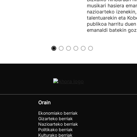
musikari hasiera eman
nazioarteko izenekin,
talentuarekin eta Ko
publikoa harritu due
emanaldi batekin goz
Orain
Ekonomiako berriak
Gizarteko berriak
Nazioarteko berriak
Politikako berriak
Kulturako berriak