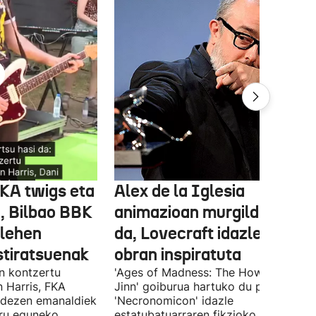
FKA twigs eta
Alex de la Iglesia
, Bilbao BBK
animazioan murgilduko
 lehen
da, Lovecraft idazlearen
stiratsuenak
obran inspiratuta
en kontzertu
'Ages of Madness: The Howling of th
 Harris, FKA
Jinn' goiburua hartuko du pelikulak, e
ndezen emanaldiek
'Necronomicon' idazle
iru eguneko
estatubatuarraren fikzioko liburuan