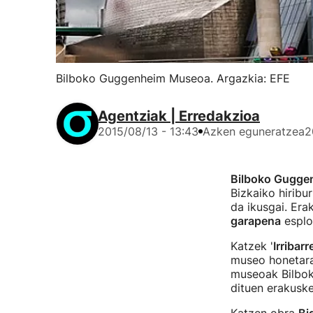
Bilboko Guggenheim Museoa. Argazkia: EFE
Agentziak | Erredakzioa
2015/08/13 - 13:43
Azken eguneratzea
2
Bilboko Gugge
Bizkaiko hiribur
da ikusgai. Er
garapena
esplo
Katzek '
Irribarr
museo honetara 
museoak Bilbok
dituen erakuske