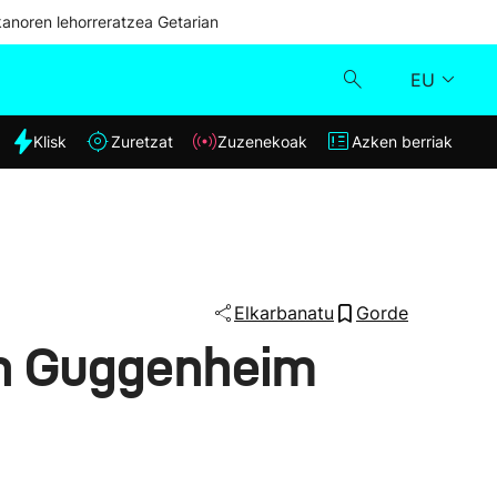
kanoren lehorreratzea Getarian
EU
dia
Klisk
Zuretzat
Zuzenekoak
Azken berriak
Klisk
Zuzenekoak
Zuretzat
Elkarbanatu
Gorde
an Guggenheim
Azken berriak