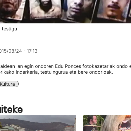
 testigu
015/08/24 - 17:13
ualdean lan egin ondoren Edu Ponces fotokazetariak ondo 
ikako indarkeria, testuingurua eta bere ondorioak.
Kultura
aiteke