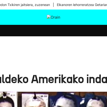
|
don Txikiren jaitsiera, zuzenean
Elkanoren lehorreratzea Getaria
tura
Ikusmiran
Egural
Osasuna
Teknologia
ldeko Amerikako inda