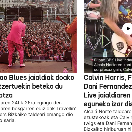
ao Blues jaialdiak doako
Calvin Harris, 
tzertuekin beteko du
Dani Fernandez
atza
Live jaialdiaren
laren 24tik 26ra egingo den
eguneko izar di
diaren bosgarren edizioak Travellin'
Alcalá Norte taldear
ers Bizkaiko taldeari emango dio
ezustekoak eta Calvin
o saria.
twigs eta Dani Ferna
Bizkaiko hiriburuan h