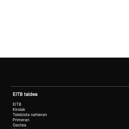
EITB taldea
EITB
Kirolak
Telebista nahieran
Primeran
Gaztea