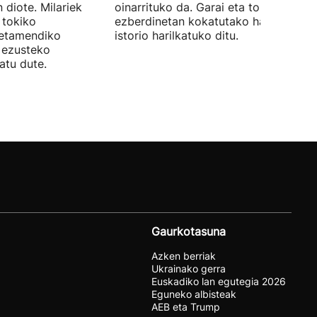
 diote. Milariek
oinarrituko da. Garai eta toki
 tokiko
ezberdinetan kokatutako hainbat
betamendiko
istorio harilkatuko ditu.
n ezusteko
atu dute.
Gaurkotasuna
Azken berriak
Ukrainako gerra
Euskadiko lan egutegia 2026
Eguneko albisteak
AEB eta Trump