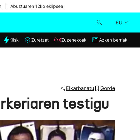
|
n
Abuztuaren 12ko eklipsea
EU
dia
Klisk
Zuretzat
Zuzenekoak
Azken berriak
Klisk
Zuzenekoak
Zuretzat
Elkarbanatu
Gorde
rkeriaren testigu
Azken berriak