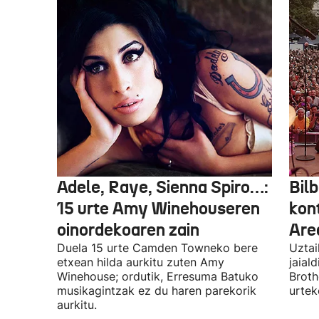
Adele, Raye, Sienna Spiro…:
Bilb
15 urte Amy Winehouseren
kon
oinordekoaren zain
Are
Duela 15 urte Camden Towneko bere
Uztai
etxean hilda aurkitu zuten Amy
jaial
Winehouse; ordutik, Erresuma Batuko
Broth
musikagintzak ez du haren parekorik
urtek
aurkitu.