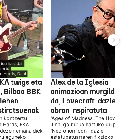
FKA twigs eta
Alex de la Iglesia
, Bilbao BBK
animazioan murgilduko
 lehen
da, Lovecraft idazlearen
stiratsuenak
obran inspiratuta
en kontzertu
'Ages of Madness: The Howling of th
 Harris, FKA
Jinn' goiburua hartuko du pelikulak, e
ndezen emanaldiek
'Necronomicon' idazle
iru eguneko
estatubatuarraren fikzioko liburuan