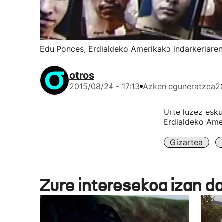
Edu Ponces, Erdialdeko Amerikako indarkeriaren
otros
2015/08/24 - 17:13
Azken eguneratzea
2
Urte luzez esk
Erdialdeko Amer
Gizartea
Zure interesekoa izan d