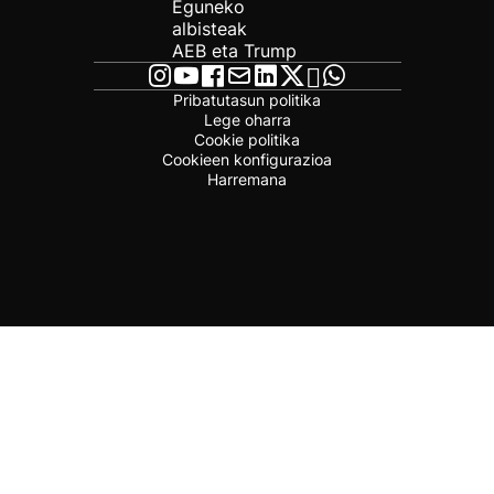
Eguneko
albisteak
AEB eta Trump
Pribatutasun politika
Lege oharra
Cookie politika
Cookieen konfigurazioa
Harremana