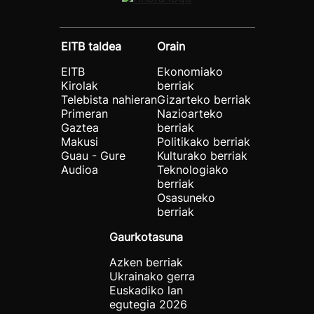
EITB taldea
Orain
EITB
Ekonomiako
Kirolak
berriak
Telebista nahieran
Gizarteko berriak
Primeran
Nazioarteko
Gaztea
berriak
Makusi
Politikako berriak
Guau - Gure
Kulturako berriak
Audioa
Teknologiako
berriak
Osasuneko
berriak
Gaurkotasuna
Azken berriak
Ukrainako gerra
Euskadiko lan
egutegia 2026