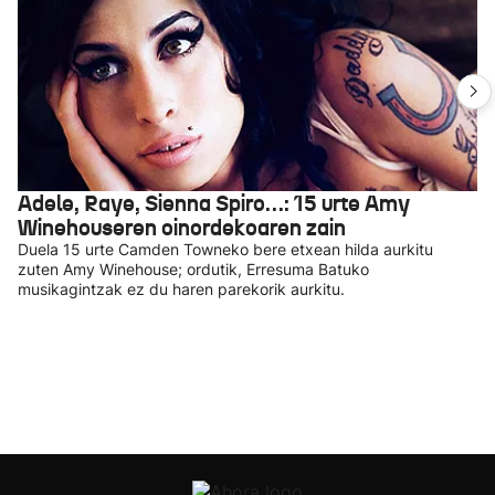
Adele, Raye, Sienna Spiro…: 15 urte Amy
Winehouseren oinordekoaren zain
Duela 15 urte Camden Towneko bere etxean hilda aurkitu
zuten Amy Winehouse; ordutik, Erresuma Batuko
musikagintzak ez du haren parekorik aurkitu.