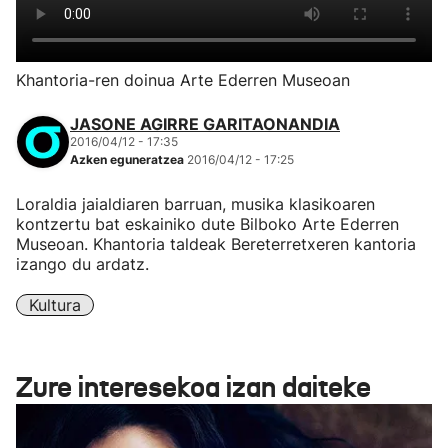
Khantoria-ren doinua Arte Ederren Museoan
JASONE AGIRRE GARITAONANDIA
2016/04/12 - 17:35
Azken eguneratzea
2016/04/12 - 17:25
Loraldia jaialdiaren barruan, musika klasikoaren
kontzertu bat eskainiko dute Bilboko Arte Ederren
Museoan. Khantoria taldeak Bereterretxeren kantoria
izango du ardatz.
Kultura
Zure interesekoa izan daiteke