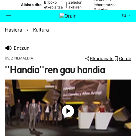
Bilboko
Zeledon
|
|
Albiste dira
lehorreratzea
etxebizitza
Txikiren
Getarian
batean
jaitsiera
EU
Hasiera
Kultura
Aktualitatea
Bilatzailea
Politika
Entzun
65. ZINEMALDIA
Elkarbanatu
Gorde
Kultura
''Handia''ren gau handia
Ikusmiran
Eguraldia