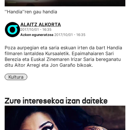
''Handia''ren gau handia
ALAITZ ALKORTA
2017/10/01 - 16:35
Azken eguneratzea
2017/10/01 - 16:35
Poza aurpegian eta saria eskuan irten da bart Handia
filmaren lantaldea Kursaaletik. Epaimahaiaren Sari
Berezia eta Euskal Zinemaren Irizar Saria bereganatu
ditu Aitor Arregi eta Jon Garaño bikoak.
Kultura
Zure interesekoa izan daiteke