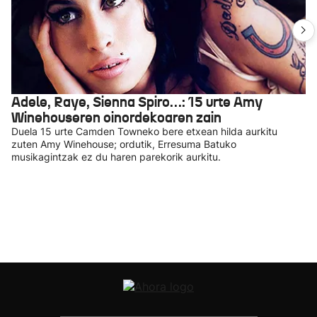
Adele, Raye, Sienna Spiro…: 15 urte Amy
Winehouseren oinordekoaren zain
Duela 15 urte Camden Towneko bere etxean hilda aurkitu
zuten Amy Winehouse; ordutik, Erresuma Batuko
musikagintzak ez du haren parekorik aurkitu.