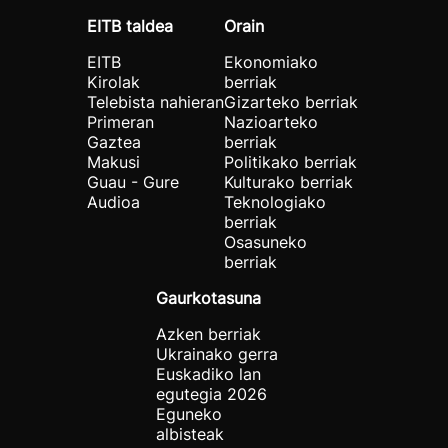
EITB taldea
Orain
EITB
Ekonomiako
Kirolak
berriak
Telebista nahieran
Gizarteko berriak
Primeran
Nazioarteko
Gaztea
berriak
Makusi
Politikako berriak
Guau - Gure
Kulturako berriak
Audioa
Teknologiako
berriak
Osasuneko
berriak
Gaurkotasuna
Azken berriak
Ukrainako gerra
Euskadiko lan
egutegia 2026
Eguneko
albisteak