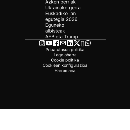
Azken berriak
Ukrainako gerra
Euskadiko lan
egutegia 2026
Eguneko
albisteak
AEB eta Trump
Pribatutasun politika
Lege oharra
Cookie politika
Cookieen konfigurazioa
Harremana