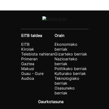
EITB taldea
Orain
EITB
Ekonomiako
Kirolak
berriak
Telebista nahieran
Gizarteko berriak
Primeran
Nazioarteko
Gaztea
berriak
Makusi
Politikako berriak
Guau - Gure
Kulturako berriak
Audioa
Teknologiako
berriak
Osasuneko
berriak
Gaurkotasuna