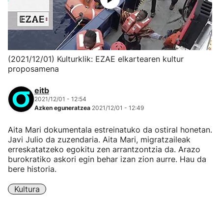
(2021/12/01) Kulturklik: EZAE elkartearen kultur
proposamena
eitb
2021/12/01 - 12:54
Azken eguneratzea
2021/12/01 - 12:49
Aita Mari dokumentala estreinatuko da ostiral honetan.
Javi Julio da zuzendaria. Aita Mari, migratzaileak
erreskatatzeko egokitu zen arrantzontzia da. Arazo
burokratiko askori egin behar izan zion aurre. Hau da
bere historia.
Kultura