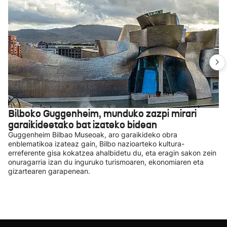
Bilboko Guggenheim, munduko zazpi mirari
garaikideetako bat izateko bidean
Guggenheim Bilbao Museoak, aro garaikideko obra
enblematikoa izateaz gain, Bilbo nazioarteko kultura-
erreferente gisa kokatzea ahalbidetu du, eta eragin sakon zein
onuragarria izan du inguruko turismoaren, ekonomiaren eta
gizartearen garapenean.