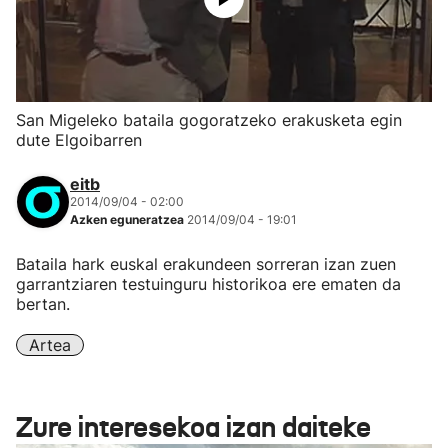
San Migeleko bataila gogoratzeko erakusketa egin
dute Elgoibarren
eitb
2014/09/04 - 02:00
Azken eguneratzea
2014/09/04 - 19:01
Bataila hark euskal erakundeen sorreran izan zuen
garrantziaren testuinguru historikoa ere ematen da
bertan.
Artea
Zure interesekoa izan daiteke