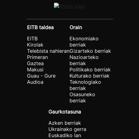
EITB taldea
Orain
EITB
Ekonomiako
Kirolak
berriak
Telebista nahieran
Gizarteko berriak
Primeran
Nazioarteko
Gaztea
berriak
Makusi
Politikako berriak
Guau - Gure
Kulturako berriak
Audioa
Teknologiako
berriak
Osasuneko
berriak
Gaurkotasuna
Azken berriak
Ukrainako gerra
Euskadiko lan