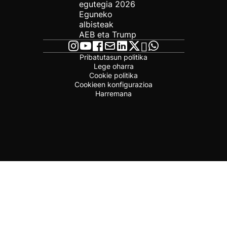
egutegia 2026
Eguneko
albisteak
AEB eta Trump
Pribatutasun politika
Lege oharra
Cookie politika
Cookieen konfigurazioa
Harremana