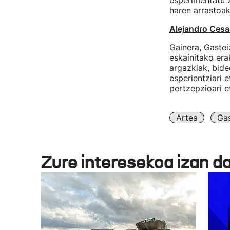
esperimentatu z
haren arrastoak
Alejandro Cesa
Gainera, Gaste
eskainitako era
argazkiak, bide
esperientziari 
pertzepzioari e
Artea
Gas
Zure interesekoa izan d