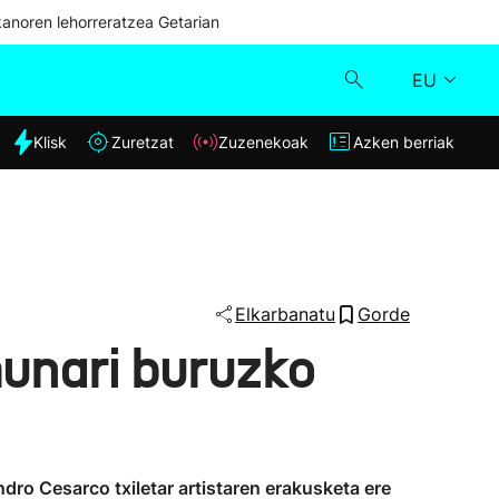
kanoren lehorreratzea Getarian
EU
dia
Klisk
Zuretzat
Zuzenekoak
Azken berriak
Klisk
Zuzenekoak
Zuretzat
Elkarbanatu
Gorde
unari buruzko
Azken berriak
ndro Cesarco txiletar artistaren erakusketa ere