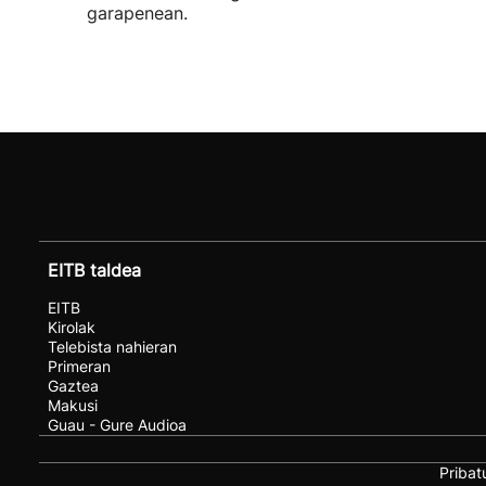
garapenean.
EITB taldea
EITB
Kirolak
Telebista nahieran
Primeran
Gaztea
Makusi
Guau - Gure Audioa
Pribat