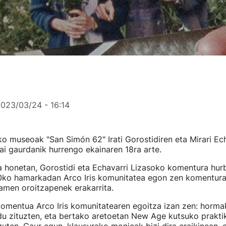
023/03/24 - 16:14
o museoak "San Simón 62" Irati Gorostidiren eta Mirari Ech
gai gaurdanik hurrengo ekainaren 18ra arte.
 honetan, Gorostidi eta Echavarri Lizasoko komentura hurbi
0ko hamarkadan Arco Iris komunitatea egon zen komentura,
 amen oroitzapenek erakarrita.
komentua Arco Iris komunitatearen egoitza izan zen: horma
du zituzten, eta bertako aretoetan New Age kutsuko prakti