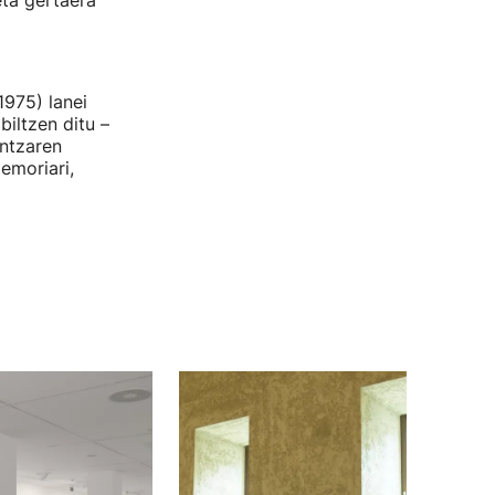
eta gertaera
975) lanei
iltzen ditu –
untzaren
emoriari,