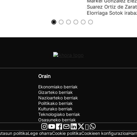
Markel Gonzalez Elez
Suarez Ortiz de Zara
Elorriaga Sotok irabaz
Orain
Ekonomiako berriak
Gizarteko berriak
Nazioarteko berriak
Politikako berriak
Kulturako berriak
Teknologiako berriak
Osasuneko berriak
utasun politika
Lege oharra
Cookie politika
Cookieen konfigurazioa
Har