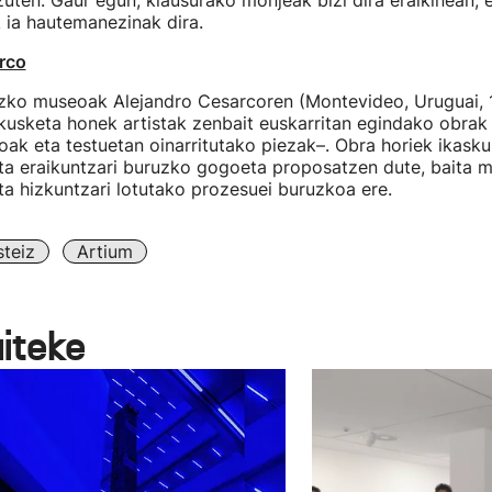
uten. Gaur egun, klausurako monjeak bizi dira eraikinean, 
 ia hautemanezinak dira.
rco
izko museoak Alejandro Cesarcoren (Montevideo, Uruguai, 1
kusketa honek artistak zenbait euskarritan egindako obrak b
oak eta testuetan oinarritutako piezak–. Obra horiek ikask
eta eraikuntzari buruzko gogoeta proposatzen dute, baita m
ta hizkuntzari lotutako prozesuei buruzkoa ere.
teiz
Artium
aiteke