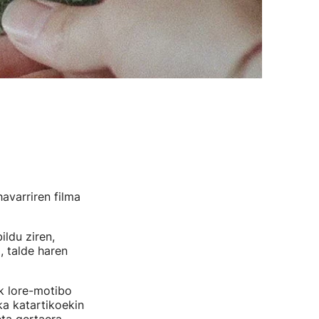
avarriren filma
ldu ziren,
 talde haren
k lore-motibo
ka katartikoekin