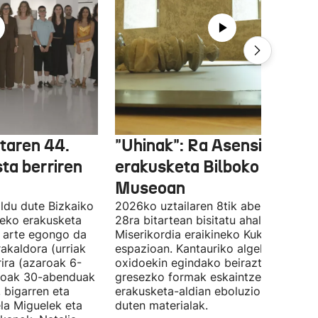
etaren 44.
"Uhinak": Ra Asensiren
sta berriren
erakusketa Bilboko Euskal
Museoan
ldu dute Bizkaiko
2026ko uztailaren 8tik abenduaren
tzeko erakusketa
28ra bitartean bisitatu ahal izango da
ra arte egongo da
Miserikordia eraikineko Kukula
rakaldora (urriak
espazioan. Kantauriko algekin eta
ira (azaroak 6-
oxidoekin egindako beiraztatutako
aroak 30-abenduak
gresezko formak eskaintzen ditu,
 bigarren eta
erakusketa-aldian eboluzionatzen
ela Miguelek eta
duten materialak.