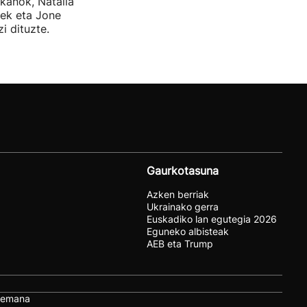
kanok, Natalia
tek eta Jone
i dituzte.
Gaurkotasuna
Azken berriak
Ukrainako gerra
Euskadiko lan egutegia 2026
Eguneko albisteak
AEB eta Trump
remana