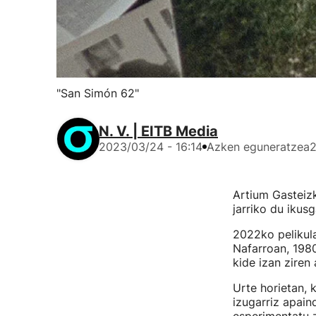
"San Simón 62"
N. V. | EITB Media
2023/03/24 - 16:14
Azken eguneratzea
2
Artium Gasteizk
jarriko du ikus
2022ko pelikula
Nafarroan, 198
kide izan ziren
Urte horietan, 
izugarriz apain