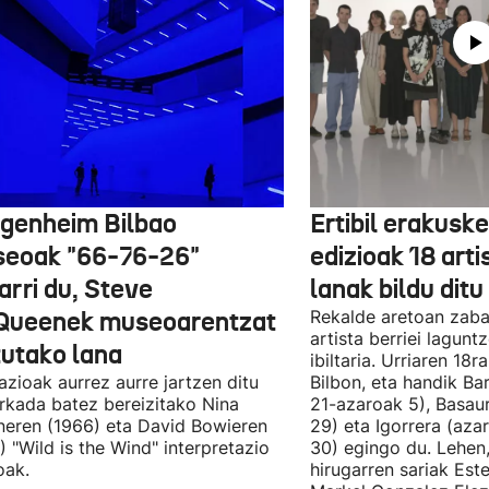
genheim Bilbao
Ertibil erakusk
eoak "66-76-26"
edizioak 18 arti
arri du, Steve
lanak bildu ditu
ueenek museoarentzat
Rekalde aretoan zaba
artista berriei lagun
tutako lana
ibiltaria. Urriaren 18
lazioak aurrez aurre jartzen ditu
Bilbon, eta handik Ba
kada batez bereizitako Nina
21-azaroak 5), Basaur
eren (1966) eta David Bowieren
29) eta Igorrera (az
) "Wild is the Wind" interpretazio
30) egingo du. Lehen,
oak.
hirugarren sariak Est