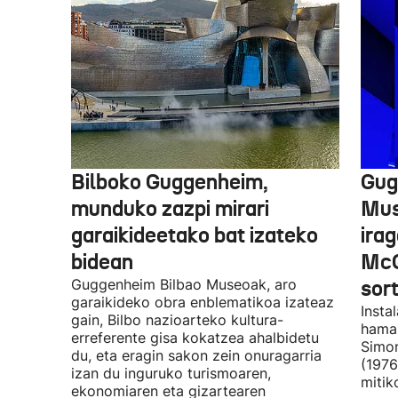
Bilboko Guggenheim,
Gug
munduko zazpi mirari
Mus
garaikideetako bat izateko
irag
bidean
McQ
Guggenheim Bilbao Museoak, aro
sor
garaikideko obra enblematikoa izateaz
Insta
gain, Bilbo nazioarteko kultura-
hamar
erreferente gisa kokatzea ahalbidetu
Simon
du, eta eragin sakon zein onuragarria
(1976
izan du inguruko turismoaren,
mitik
ekonomiaren eta gizartearen