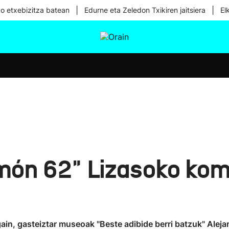
|
|
ko etxebizitza batean
Edurne eta Zeledon Txikiren jaitsiera
El
tura
Ikusmiran
Egural
Osasuna
Teknologia
món 62" Lizasoko kom
 gain, gasteiztar museoak "Beste adibide berri batzuk" Aleja