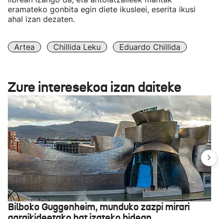
eramateko gonbita egin diete ikusleei, eserita ikusi
ahal izan dezaten.
Artea
Chillida Leku
Eduardo Chillida
Zure interesekoa izan daiteke
Bilboko Guggenheim, munduko zazpi mirari
garaikideetako bat izateko bidean