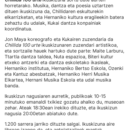
horretarako. Musika, dantza eta poesia uztartzen
dituen ikuskizuna da, Chillidaren eskulturekin
elkarrizketan, eta Hernaniko kultura eragileekin batera
zehaztu du udalak, Kukai dantza konpainiak
koordinatua.
Jon Maya koreografo eta Kukairen zuzendaria da
Chillida 100 urte
ikuskizunaren zuzendari artistikoa,
eta sortzaile hauek hartuko dute parte: Maite Larburu,
Ttartla dantza taldea, Nuta espazioa, Biteri kultur
etxeko antzerki eta dantza eskoletako ikasleak,
Hernaniko institutua, Hernaniko Bertso Eskola, Ozenki
eta Kantuz abesbatzak, Hernaniko Herri Musika
Elkartea, Hernani Musika Eskola eta udal musika
banda.
Ikuskizun nagusiaren aurretik, publikoak 10-15
minutuko emanaldi txikiez gozatu ahalko du, museoan
zehar. Ateak 18:30ean irekiko dituzte, eta ikuskizun
nagusia 20:00etan abiatuko dute.
1.200 sarrera jarriko dituzte salgai. Ikuskizuna aire
librean izango da, eta antolatzaileek mantak