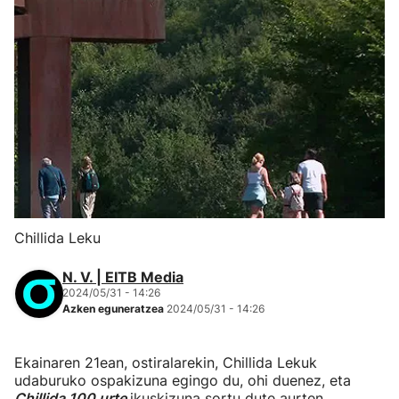
Chillida Leku
N. V. | EITB Media
2024/05/31 - 14:26
Azken eguneratzea
2024/05/31 - 14:26
Ekainaren 21ean, ostiralarekin, Chillida Lekuk
udaburuko ospakizuna egingo du, ohi duenez, eta
Chillida 100 urte
ikuskizuna sortu dute aurten