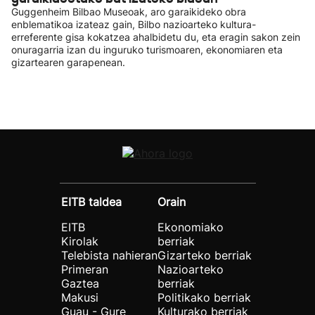
Guggenheim Bilbao Museoak, aro garaikideko obra
enblematikoa izateaz gain, Bilbo nazioarteko kultura-
erreferente gisa kokatzea ahalbidetu du, eta eragin sakon zein
onuragarria izan du inguruko turismoaren, ekonomiaren eta
gizartearen garapenean.
EITB taldea
Orain
EITB
Ekonomiako
Kirolak
berriak
Telebista nahieran
Gizarteko berriak
Primeran
Nazioarteko
Gaztea
berriak
Makusi
Politikako berriak
Guau - Gure
Kulturako berriak