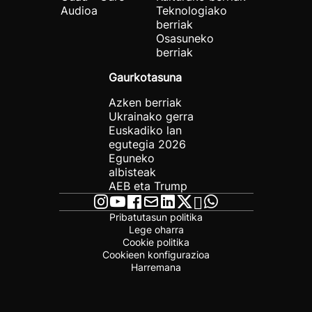
Audioa
Teknologiako
berriak
Osasuneko
berriak
Gaurkotasuna
Azken berriak
Ukrainako gerra
Euskadiko lan
egutegia 2026
Eguneko
albisteak
AEB eta Trump
Pribatutasun politika
Lege oharra
Cookie politika
Cookieen konfigurazioa
Harremana