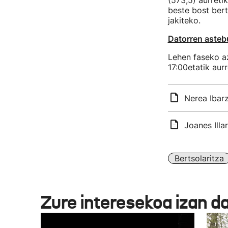
(573,5) aurreti
beste bost bert
jakiteko.
Datorren astebu
Lehen faseko az
17:00etatik aurr
Nerea Ibarz
Joanes Illa
Bertsolaritza
Zure interesekoa izan d