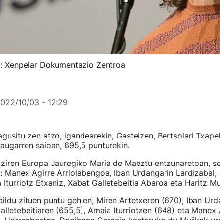
ria: Xenpelar Dokumentazio Zentroa
022/10/03 - 12:29
agusitu zen atzo, igandearekin, Gasteizen, Bertsolari Txap
laugarren saioan, 695,5 punturekin.
ziren Europa Jauregiko Maria de Maeztu entzunaretoan, sei
i: Manex Agirre Arriolabengoa, Iban Urdangarin Lardizabal,
 Iturriotz Etxaniz, Xabat Galletebeitia Abaroa eta Haritz M
bildu zituen puntu gehien, Miren Artetxeren (670), Iban Urd
alletebeitiaren (655,5), Amaia Iturriotzen (648) eta Manex 