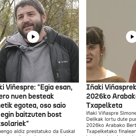
i Viñespre: "Egia esan,
Iñaki Viñasprek
ero nuen besteak
2026ko Arabako
etik egotea, oso saio
Txapelketa
 egin baitzuten bost
Iñaki Viñaspre Simon
Delikak lortu dute pu
tsolariek"
2026ko Arabako Bert
engo aldiz prestatuko da Euskal
Txapelketako finalean