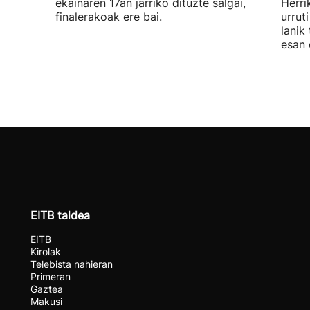
ekainaren 17an jarriko dituzte salgai,
Herri
finalerakoak ere bai.
urrut
lanik
esan 
EITB taldea
EITB
Kirolak
Telebista nahieran
Primeran
Gaztea
Makusi