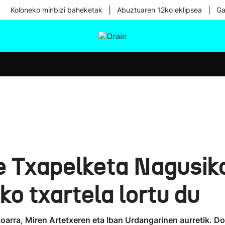
|
|
Koloneko minbizi baheketak
Abuztuaren 12ko eklipsea
Ga
tura
Ikusmiran
Egural
Osasuna
Teknologia
re Txapelketa Nagusik
ko txartela lortu du
oarra, Miren Artetxeren eta Iban Urdangarinen aurretik. D