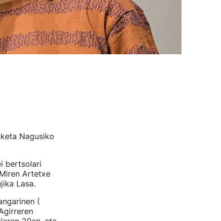
elketa Nagusiko
 bertsolari
 Miren Artetxe
ujika Lasa.
angarinen (
Agirreren