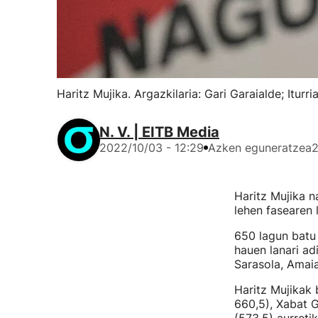
Haritz Mujika. Argazkilaria: Gari Garaialde; Itur
N. V. | EITB Media
2022/10/03 - 12:29
Azken eguneratzea
2
Haritz Mujika n
lehen fasearen 
650 lagun batu 
hauen lanari ad
Sarasola, Amaia
Haritz Mujikak 
660,5), Xabat G