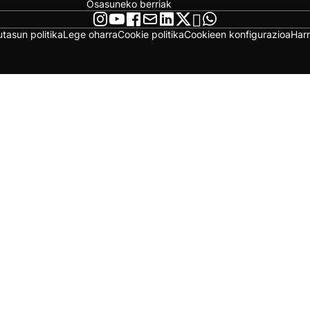
Osasuneko berriak
utasun politika
Lege oharra
Cookie politika
Cookieen konfigurazioa
Har