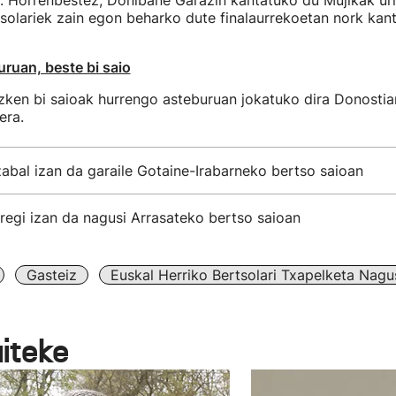
k. Horrenbestez, Donibane Garazin kantatuko du Mujikak urr
solariek zain egon beharko dute finalaurrekoetan nork kan
ruan, beste bi saio
ken bi saioak hurrengo asteburuan jokatuko dira Donostian
era.
abal izan da garaile Gotaine-Irabarneko bertso saioan
rregi izan da nagusi Arrasateko bertso saioan
Gasteiz
Euskal Herriko Bertsolari Txapelketa Nagu
aiteke