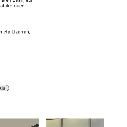
iaren 29an, eta
tatuko duen
 eta Lizarran,
sia