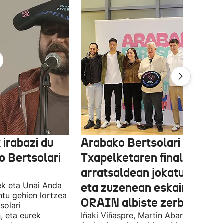
 irabazi du
Arabako Bertsolari
 Bertsolari
Txapelketaren finala gaur
arratsaldean jokatuko da
ek eta Unai Anda
eta zuzenean eskainiko du
ntu gehien lortzea
ORAIN albiste zerbitzuak
solari
, eta eurek
Iñaki Viñaspre, Martin Abarrategi, Una