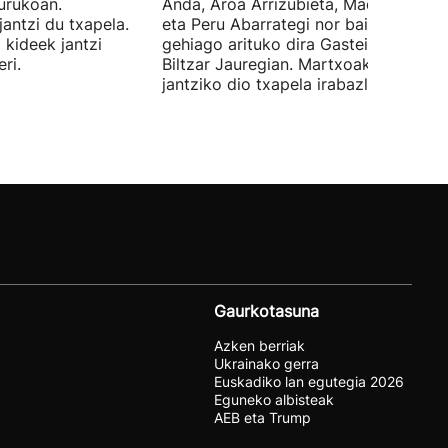
urukoan.
Anda, Aroa Arrizubieta, Maddi Agirre
antzi du txapela.
eta Peru Abarrategi nor baino nor
 kideek jantzi
gehiago arituko dira Gasteizen, Euro
ri.
Biltzar Jauregian. Martxoak 3 elkarte
jantziko dio txapela irabazleari.
Gaurkotasuna
Azken berriak
Ukrainako gerra
Euskadiko lan egutegia 2026
Eguneko albisteak
AEB eta Trump