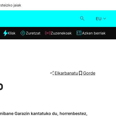
steizko jaiak
EU
dia
Klisk
Zuretzat
Zuzenekoak
Azken berriak
Klisk
Zuzenekoak
Zuretzat
Elkarbanatu
Gorde
o
Azken berriak
onibane Garazin kantatuko du, horrenbestez,