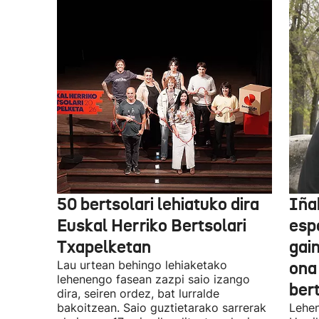
50 bertsolari lehiatuko dira
Iñak
Euskal Herriko Bertsolari
esp
Txapelketan
gain
Lau urtean behingo lehiaketako
ona
lehenengo fasean zazpi saio izango
ber
dira, seiren ordez, bat lurralde
bakoitzean. Saio guztietarako sarrerak
Lehen