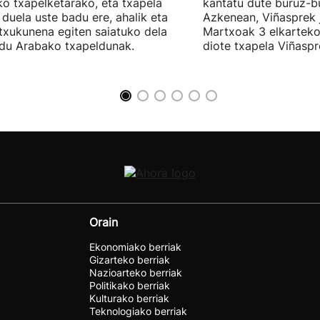
ko txapelketarako, eta txapela
kantatu dute buruz-b
i duela uste badu ere, ahalik eta
Azkenean, Viñasprek j
 txukunena egiten saiatuko dela
Martxoak 3 elkarteko
du Arabako txapeldunak.
diote txapela Viñaspre
Orain
Ekonomiako berriak
Gizarteko berriak
Nazioarteko berriak
Politikako berriak
Kulturako berriak
Teknologiako berriak