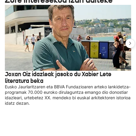
Joxan Oiz idazleak jasoko du Xabier Lete
literatura beka
Eusko Jaurlaritzaren eta BBVA Fundazioaren arteko lankidetza-
programak 70.000 euroko dirulaguntza emango dio donostiar
idazleari, urtebetez XX. mendeko bi euskal arkitektoren istorioa
idatz dezan.