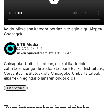
Koldo Mitxelena katedra berriaz hitz egin digu Aizpea
Goenagak
EITB Media
2012/04/11 - 17:14
Azken eguneratzea
2012/04/11 - 17:47
Chicagoko Unibertsitatean, euskal ikasketak
zabaltzea izango du xede. Etxepare Euskal Institutuak,
Cervantes Institutuak eta Chicagoko Unibertsitateak
elkarrekin egindako lanaren ondorio da.
Literatura
Zure interesekoa izan daiteke