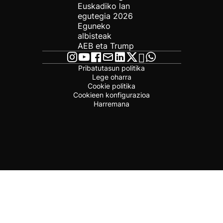
Euskadiko lan
egutegia 2026
Eguneko
albisteak
AEB eta Trump
Pribatutasun politika
Lege oharra
Cookie politika
Cookieen konfigurazioa
Harremana