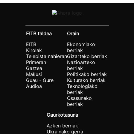
EITB taldea
Orain
EITB
Ekonomiako
Kirolak
berriak
Telebista nahieran
Gizarteko berriak
Primeran
Nazioarteko
Gaztea
berriak
Makusi
Politikako berriak
Guau - Gure
Kulturako berriak
Audioa
Teknologiako
berriak
Osasuneko
berriak
Gaurkotasuna
Azken berriak
Ukrainako gerra