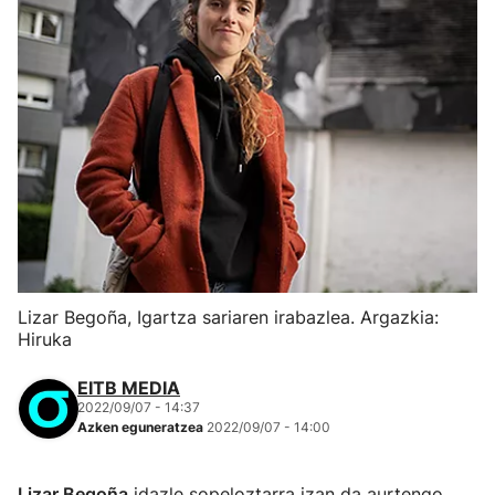
Lizar Begoña, Igartza sariaren irabazlea. Argazkia:
Hiruka
EITB MEDIA
2022/09/07 - 14:37
Azken eguneratzea
2022/09/07 - 14:00
Lizar Begoña
idazle sopeloztarra izan da aurtengo