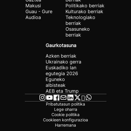
Makusi
Politikako berriak
Guau - Gure
Kulturako berriak
Audioa
Teknologiako
berriak
Osasuneko
berriak
Gaurkotasuna
Azken berriak
Ukrainako gerra
Euskadiko lan
egutegia 2026
Eguneko
albisteak
AEB eta Trump
Pribatutasun politika
Lege oharra
Cookie politika
Cookieen konfigurazioa
Harremana