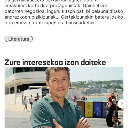
emakumezko bi dira protagonistak. Gainbehera
datorren negozioa, inguru kitsch bat, bi belaunalditako
andrazkoen bizikizunak… Gertakizunekin batera josiko
dira emozio, oroitzapen eta hausnarketak.
Literatura
Zure interesekoa izan daiteke