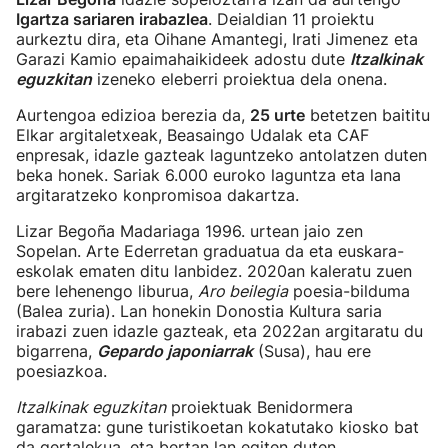
Igartza sariaren irabazlea
. Deialdian 11 proiektu
aurkeztu dira, eta Oihane Amantegi, Irati Jimenez eta
Garazi Kamio epaimahaikideek adostu dute
Itzalkinak
eguzkitan
izeneko eleberri proiektua dela onena.
Aurtengoa edizioa berezia da,
25 urte
betetzen baititu
Elkar argitaletxeak, Beasaingo Udalak eta CAF
enpresak, idazle gazteak laguntzeko antolatzen duten
beka honek. Sariak 6.000 euroko laguntza eta lana
argitaratzeko konpromisoa dakartza.
Lizar Begoña Madariaga 1996. urtean jaio zen
Sopelan. Arte Ederretan graduatua da eta euskara-
eskolak ematen ditu lanbidez. 2020an kaleratu zuen
bere lehenengo liburua,
Aro beilegia
poesia-bilduma
(Balea zuria). Lan honekin Donostia Kultura saria
irabazi zuen idazle gazteak, eta 2022an argitaratu du
bigarrena,
Gepardo japoniarrak
(Susa), hau ere
poesiazkoa.
Itzalkinak eguzkitan
proiektuak Benidormera
garamatza: gune turistikoetan kokatutako kiosko bat
da gertalekua, eta bertan lan egiten duten