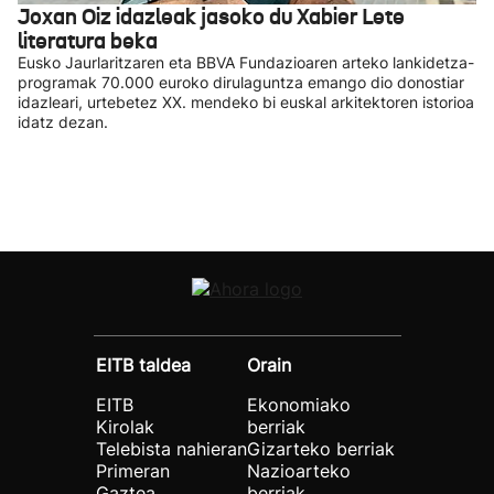
Joxan Oiz idazleak jasoko du Xabier Lete
literatura beka
Eusko Jaurlaritzaren eta BBVA Fundazioaren arteko lankidetza-
programak 70.000 euroko dirulaguntza emango dio donostiar
idazleari, urtebetez XX. mendeko bi euskal arkitektoren istorioa
idatz dezan.
EITB taldea
Orain
EITB
Ekonomiako
Kirolak
berriak
Telebista nahieran
Gizarteko berriak
Primeran
Nazioarteko
Gaztea
berriak