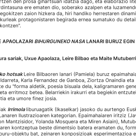
rtzen den prosa gihartsuan idatzia dago, eta elaborazio lit
dintasuna ere ematen dio, soberako azalpen eta luzamendu
 egokitzen zaion hizkera da, hiri handiko herrestaren dinami
akurleak protagonistaren begirada ernea sumatuko du detai
kontzen".
E APAOLAZARI
BIHURGUNEKO NASA
LANARI BURUZ EGIN
A
ura sariak, Uxue Apaolaza, Leire Bilbao eta Maite Mutuberr
ko hotsak
Leire Bilbaoren lanari (Pamiela) buruz epaimaha
 Idarreta, Karla Fernandez de Ganboa, Ziortza Onaindia eta 
te du "forma aldetik, poesia bisuala dela, kaligramaren gen
eta erritmoz betea. Belarriekin irakurri eta begiekin entzu
stia eta umore finez josia.
iak
Irrimola
liburuagatik (Ikaselkar) jasoko du aurtengo Eusk
 Lanaren Ilustrazioaren kategorian. Epaimahaiaren iritziz (Jav
on Mantzisidor, Yolanda Mosquera eta Miren Asiain), Mutube
uaren kontzeptua beste dimentsio batera eramaten du, form
iburu-objektu bat, zeinaren konposizioak esperimentazioa e