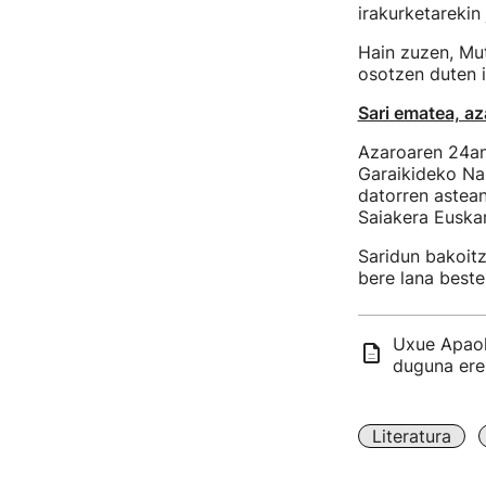
irakurketarekin
Hain zuzen, Mut
osotzen duten i
Sari ematea, a
Azaroaren 24an 
Garaikideko Naz
datorren astean
Saiakera Euskar
Saridun bakoitz
bere lana beste
Uxue Apaol
duguna ere
Literatura