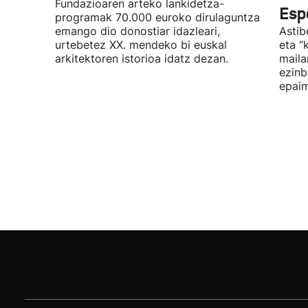
Fundazioaren arteko lankidetza-
Espa
programak 70.000 euroko dirulaguntza
emango dio donostiar idazleari,
Astib
urtebetez XX. mendeko bi euskal
eta “
arkitektoren istorioa idatz dezan.
maila
ezinb
epaim