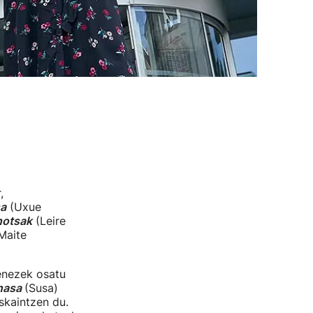
,
a
(Uxue
hotsak
(Leire
Maite
enezek osatu
nasa
(Susa)
skaintzen du.