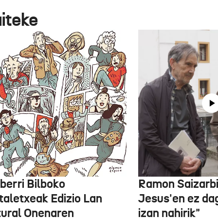
aiteke
berri Bilboko
Ramon Saizarbit
taletxeak Edizio Lan
Jesus'en ez d
tural Onenaren
izan nahirik"