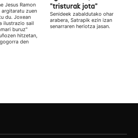
Ene Jesus Ramon
"tristurak jota"
 argitaratu zuen
Senideek zabaldutako oharraren
atu du. Joxean
arabera, Satrapik ezin izan du
ilustrazio sail
senarraren heriotza jasan.
amari buruz"
uñozen hitzetan,
 gogorra den