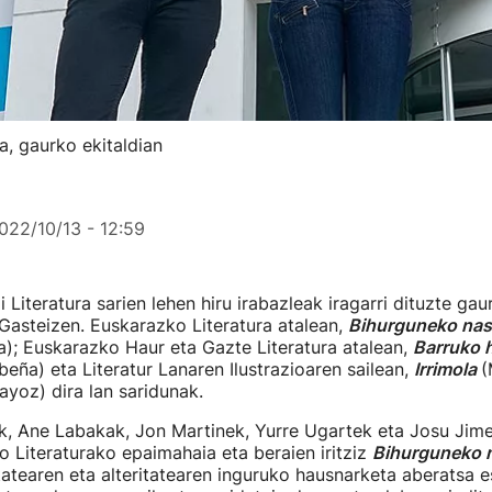
a, gaurko ekitaldian
022/10/13 - 12:59
Literatura sarien lehen hiru irabazleak iragarri dituzte gaur
Gasteizen. Euskarazko Literatura atalean,
Bihurguneko nas
); Euskarazko Haur eta Gazte Literatura atalean,
Barruko 
beña) eta Literatur Lanaren Ilustrazioaren sailean,
Irrimola
(
ayoz) dira lan saridunak.
k, Ane Labakak, Jon Martinek, Yurre Ugartek eta Josu Jim
 Literaturako epaimahaia eta beraien iritziz
Bihurguneko 
itatearen eta alteritatearen inguruko hausnarketa aberatsa e