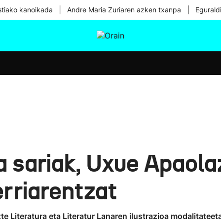
|
|
tiako kanoikada
Andre Maria Zuriaren azken txanpa
Egurald
tura
Ikusmiran
Egural
Osasuna
Teknologia
a sariak, Uxue Apaolaz
rriarentzat
 Literatura eta Literatur Lanaren ilustrazioa modalitateetak