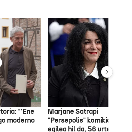
oria: "'Ene
Marjane Satrapi
ago moderno
"Persepolis" komikiaren
egilea hil da, 56 urte zituel