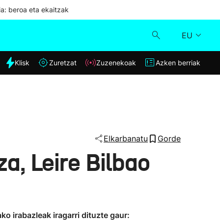
ia: beroa eta ekaitzak
EU
dia
Klisk
Zuretzat
Zuzenekoak
Azken berriak
Klisk
Zuzenekoak
Zuretzat
Elkarbanatu
Gorde
a, Leire Bilbao
Azken berriak
o irabazleak iragarri dituzte gaur: