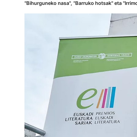
"Bihurguneko nasa", "Barruko hotsak" eta "Irrimo