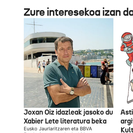
Zure interesekoa izan d
Joxan Oiz idazleak jasoko du
Asti
Xabier Lete literatura beka
argi
Eusko Jaurlaritzaren eta BBVA
Kul