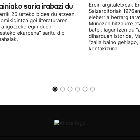
iniako saria irabazi du
Erein argitaletxeak 
Saizarbitoriak 1976an
errik 25 urteko bidea du atzean,
eleberria berrargitar
komikigintza goi literaturaren
Muñozen hitzaurre eta 
ra igotzeko egin duen
batek laguntzen du "
esteko ekarpena” saritu dio
diharduen istorioa, M
ahaiak.
"zaila baino gehiago,
kontakizuna".