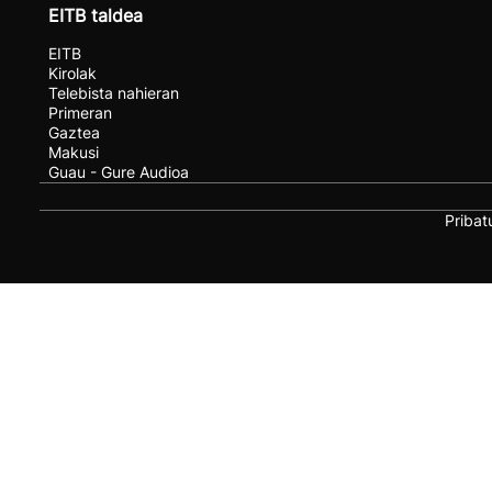
EITB taldea
EITB
Kirolak
Telebista nahieran
Primeran
Gaztea
Makusi
Guau - Gure Audioa
Pribat