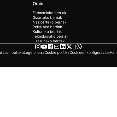
Orain
Ekonomiako berriak
Gizarteko berriak
Nazioarteko berriak
Politikako berriak
Kulturako berriak
Teknologiako berriak
Osasuneko berriak
utasun politika
Lege oharra
Cookie politika
Cookieen konfigurazioa
Har