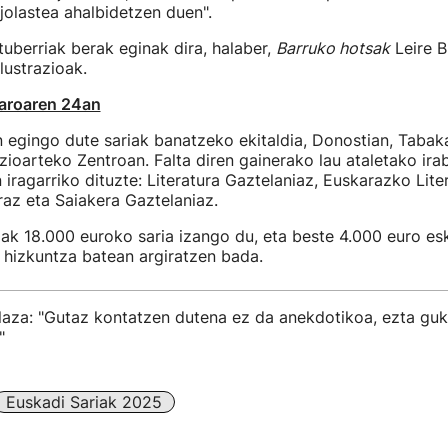
 jolastea ahalbidetzen duen".
uberriak berak eginak dira, halaber,
Barruko hotsak
Leire B
lustrazioak.
zaroaren 24an
egingo dute sariak banatzeko ekitaldia, Donostian, Tabaka
ioarteko Zentroan. Falta diren gainerako lau ataletako ira
 iragarriko dituzte: Literatura Gaztelaniaz, Euskarazko Liter
az eta Saiakera Gaztelaniaz.
ak 18.000 euroko saria izango du, eta beste 4.000 euro es
 hizkuntza batean argiratzen bada.
aza: "Gutaz kontatzen dutena ez da anekdotikoa, ezta guk
"
Euskadi Sariak 2025