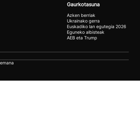
Gaurkotasuna
Azken berriak
Ukrainako gerra
Euskadiko lan egutegia 2026
Eguneko albisteak
AEB eta Trump
remana