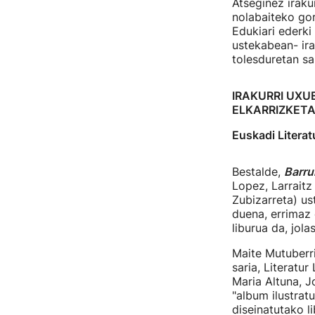
Atseginez iraku
nolabaiteko gor
Edukiari ederki
ustekabean- ir
tolesduretan sa
IRAKURRI UXU
ELKARRIZKET
Euskadi Literat
Bestalde,
Barru
Lopez, Larraitz
Zubizarreta) us
duena, errimaz 
liburua da, jola
Maite Mutuberr
saria, Literatur
Maria Altuna, J
"album ilustrat
diseinatutako l