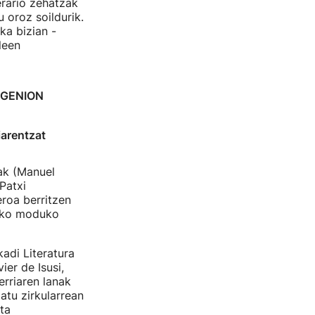
erario zehatzak
 oroz soildurik.
ka bizian -
leen
 GENION
iarentzat
iak (Manuel
Patxi
eroa berritzen
teko moduko
adi Literatura
ier de Isusi,
rriaren lanak
atu zirkularrean
ta