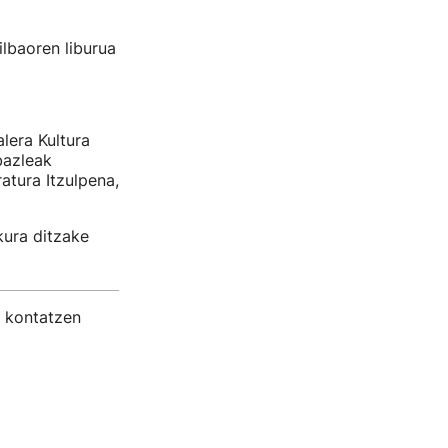
ilbaoren liburua
lera Kultura
bazleak
atura Itzulpena,
kura ditzake
 kontatzen