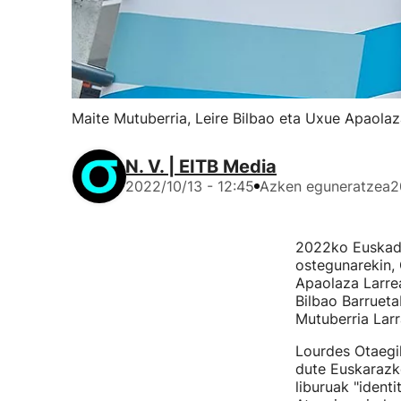
Maite Mutuberria, Leire Bilbao eta Uxue Apaolaz
N. V. | EITB Media
2022/10/13 - 12:45
Azken eguneratzea
2
2022ko Euskadi 
ostegunarekin, 
Apaolaza Larrea
Bilbao Barrueta
Mutuberria Larr
Lourdes Otaegi
dute Euskarazko
liburuak "ident