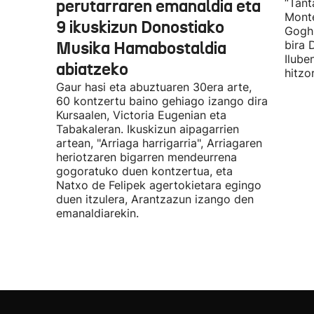
perutarraren emanaldia eta
“Tant
Monte
9 ikuskizun Donostiako
Gogh 
Musika Hamabostaldia
bira 
Ilube
abiatzeko
hitzo
Gaur hasi eta abuztuaren 30era arte,
60 kontzertu baino gehiago izango dira
Kursaalen, Victoria Eugenian eta
Tabakaleran. Ikuskizun aipagarrien
artean, "Arriaga harrigarria", Arriagaren
heriotzaren bigarren mendeurrena
gogoratuko duen kontzertua, eta
Natxo de Felipek agertokietara egingo
duen itzulera, Arantzazun izango den
emanaldiarekin.