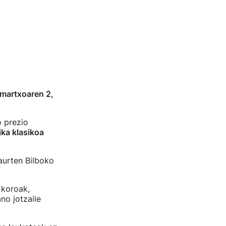
martxoaren 2,
o prezio
ka klasikoa
aurten Bilboko
 koroak,
no jotzaile