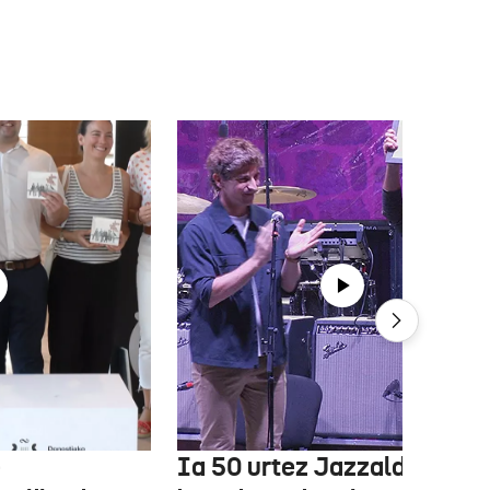
e
Ia 50 urtez Jazzaldiko bur