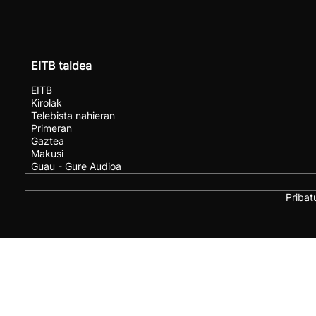
EITB taldea
EITB
Kirolak
Telebista nahieran
Primeran
Gaztea
Makusi
Guau - Gure Audioa
Pribat