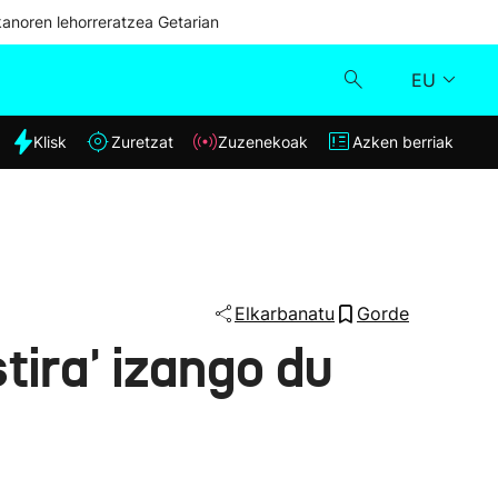
kanoren lehorreratzea Getarian
EU
dia
Klisk
Zuretzat
Zuzenekoak
Azken berriak
Klisk
Zuzenekoak
Zuretzat
Elkarbanatu
Gorde
tira' izango du
Azken berriak