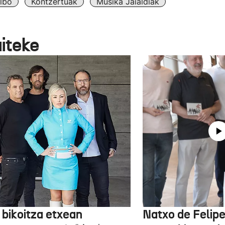
ilbo
Kontzertuak
Musika Jaialdiak
aiteke
 bikoitza etxean
Natxo de Felip