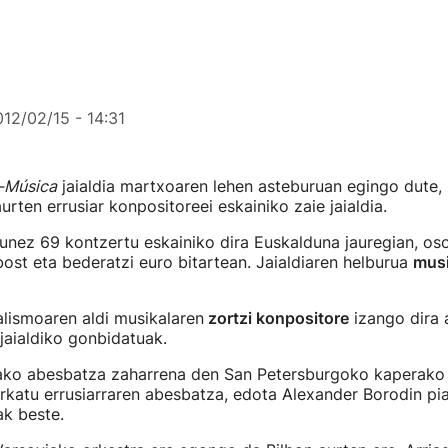
12/02/15 - 14:31
-Música
jaialdia martxoaren lehen asteburuan egingo dute,
urten errusiar konpositoreei eskainiko zaie jaialdia.
gunez 69 kontzertu eskainiko dira Euskalduna jauregian, os
bost eta bederatzi euro bitartean. Jaialdiaren helburua
musi
alismoaren aldi musikalaren
zortzi konpositore
izango dira 
jaialdiko gonbidatuak.
ako abesbatza zaharrena den San Petersburgoko kaperako
katu errusiarraren abesbatza, edota Alexander Borodin pia
ak beste.