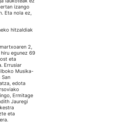
ga laukoteak ez
ertan izango
n. Eta nola ez,
eko hitzaldiak
 martxoaren 2,
, hiru egunez 69
ost eta
. Errusiar
Bilboko Musika-
n San
atza, edota
arsoviako
ingo, Ermitage
dith Jauregi
rkestra
zte eta
era.