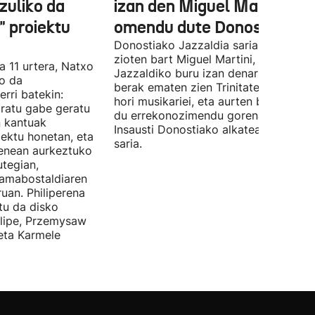
zuliko da
izan den Miguel Martin
 proiektu
omendu dute Donostian
Donostiako Jazzaldia saria eman
zioten bart Miguel Martini, ia 50 urte
a 11 urtera, Natxo
Jazzaldiko buru izan denari. Orain ar
ko da
berak ematen zien Trinitate Plazan sa
erri batekin:
hori musikariei, eta aurten berak jaso
ratu gabe geratu
du errekonozimendu gorena. Jon
n kantuak
Insausti Donostiako alkateak eman zi
iektu honetan, eta
saria.
enean aurkeztuko
tegian,
amabostaldiaren
uan. Philiperena
itu da disko
elipe, Przemysaw
 eta Karmele