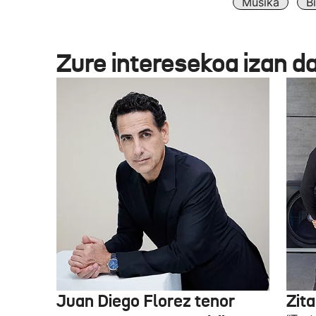
Musika
B
Zure interesekoa izan d
Juan Diego Florez tenor
Zita