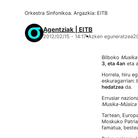
Orkestra Sinfonikoa. Argazkia: EITB
Agentziak | EITB
2012/02/15 - 14:17
Azken eguneratzea
20
Bilboko
Musika
3, eta 4an
eta a
Horrela, hiru e
eskuragarrian: 
hedatzea
da.
Errusiar nazion
Musika-Música
Tartean, Europ
Moskuko Patriar
famatua, beste