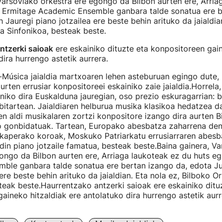
Varsoviako orkestra ere egongo da Bilbon aurten ere, Arria
, Ermitage Academic Ensemble ganbara talde sonatua ere b
 Jauregi piano jotzailea ere beste behin arituko da jaialdia
a Sinfonikoa, besteak beste.
ntzerki saioak
ere eskainiko dituzte eta konpositoreen gain
dira hurrengo astetik aurrera.
-Música jaialdia martxoaren lehen asteburuan egingo dute,
aurten errusiar konpositoreei eskainiko zaie jaialdia.Horrela
niko dira Euskalduna jauregian, oso prezio eskuragarrian: b
bitartean. Jaialdiaren helburua musika klasikoa hedatzea da
n aldi musikalaren zortzi konpositore izango dira aurten 
ko gonbidatuak. Tartean, Europako abesbatza zaharrena de
kaperako koroak, Moskuko Patriarkatu errusiarraren abesb
in piano jotzaile famatua, besteak beste.Baina gainera, V
ongo da Bilbon aurten ere, Arriaga laukoteak ez du huts eg
ble ganbara talde sonatua ere bertan izango da, edota Ju
ere beste behin arituko da jaialdian. Eta nola ez, Bilboko O
teak beste.Haurrentzako antzerki saioak ere eskainiko ditu
aineko hitzaldiak ere antolatuko dira hurrengo astetik aurr