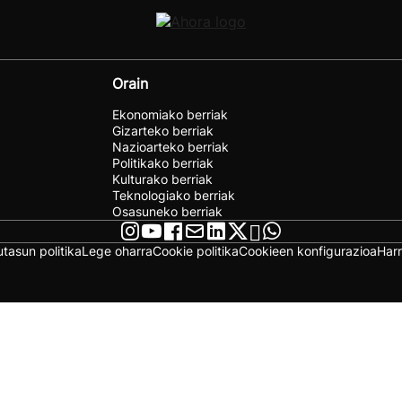
Orain
Ekonomiako berriak
Gizarteko berriak
Nazioarteko berriak
Politikako berriak
Kulturako berriak
Teknologiako berriak
Osasuneko berriak
utasun politika
Lege oharra
Cookie politika
Cookieen konfigurazioa
Har