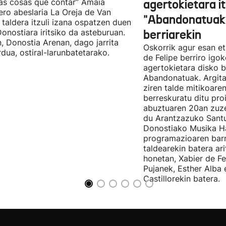
as cosas que contar” Amaia
agertokietara it
ro abeslaria La Oreja de Van
"Abandonatuak"
taldera itzuli izana ospatzen duen
Donostiara iritsiko da asteburuan.
berriarekin
n, Donostia Arenan, dago jarrita
Oskorrik agur esan et
rdua, ostiral-larunbatetarako.
de Felipe berriro igo
agertokietara disko b
Abandonatuak. Argita
ziren talde mitikoare
berreskuratu ditu pro
abuztuaren 20an zuz
du Arantzazuko Santu
Donostiako Musika H
programazioaren barr
taldearekin batera ar
honetan, Xabier de F
Pujanek, Esther Alba
Castillorekin batera.