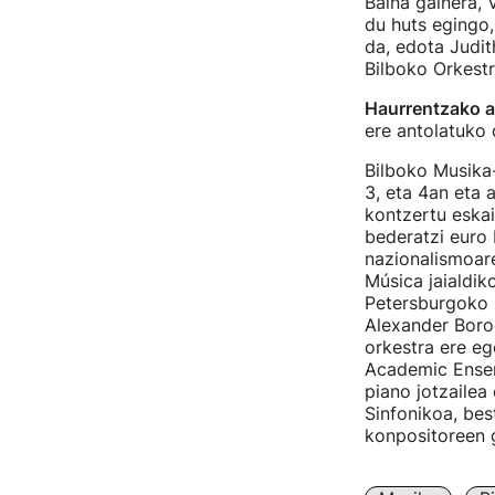
Baina gainera, 
du huts egingo
da, edota Judith
Bilboko Orkestr
Haurrentzako a
ere antolatuko 
Bilboko Musika
3, eta 4an eta 
kontzertu eskai
bederatzi euro 
nazionalismoare
Música jaialdi
Petersburgoko 
Alexander Borod
orkestra ere eg
Academic Ensem
piano jotzailea 
Sinfonikoa, bes
konpositoreen g