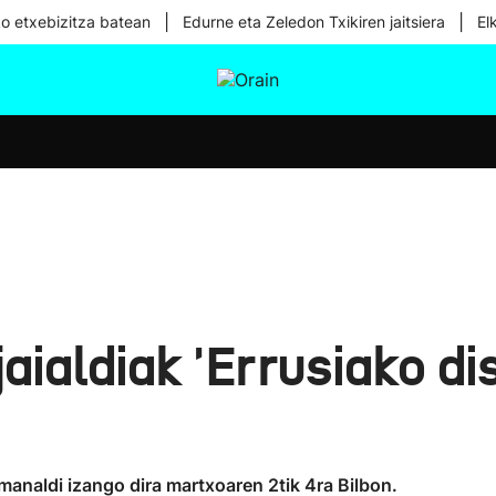
|
|
ko etxebizitza batean
Edurne eta Zeledon Txikiren jaitsiera
El
tura
Ikusmiran
Egural
Osasuna
Teknologia
ialdiak 'Errusiako dis
manaldi izango dira martxoaren 2tik 4ra Bilbon.