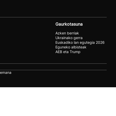
Gaurkotasuna
Azken berriak
Ukrainako gerra
Euskadiko lan egutegia 2026
Eguneko albisteak
AEB eta Trump
remana