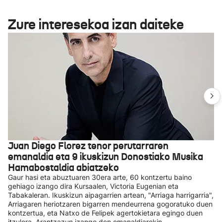
Zure interesekoa izan daiteke
Juan Diego Florez tenor perutarraren
emanaldia eta 9 ikuskizun Donostiako Musika
Hamabostaldia abiatzeko
Gaur hasi eta abuztuaren 30era arte, 60 kontzertu baino
gehiago izango dira Kursaalen, Victoria Eugenian eta
Tabakaleran. Ikuskizun aipagarrien artean, "Arriaga harrigarria",
Arriagaren heriotzaren bigarren mendeurrena gogoratuko duen
kontzertua, eta Natxo de Felipek agertokietara egingo duen
itzulera, Arantzazun izango den emanaldiarekin.