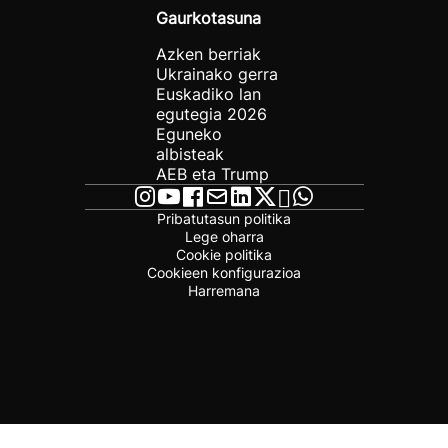
Gaurkotasuna
Azken berriak
Ukrainako gerra
Euskadiko lan
egutegia 2026
Eguneko
albisteak
AEB eta Trump
Pribatutasun politika
Lege oharra
Cookie politika
Cookieen konfigurazioa
Harremana