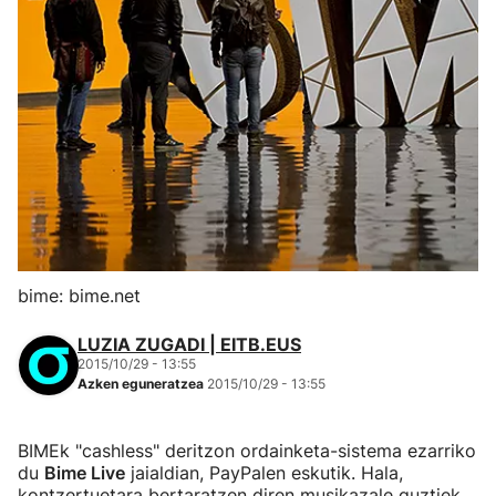
bime: bime.net
LUZIA ZUGADI | EITB.EUS
2015/10/29 - 13:55
Azken eguneratzea
2015/10/29 - 13:55
BIMEk "cashless" deritzon ordainketa-sistema ezarriko
du
Bime Live
jaialdian, PayPalen eskutik. Hala,
kontzertuetara bertaratzen diren musikazale guztiek