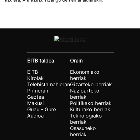
EITB taldea
Orain
EITB
Ekonomiako
Kirolak
berriak
Telebista nahieran
Gizarteko berriak
Primeran
Nazioarteko
Gaztea
berriak
Makusi
Politikako berriak
Guau - Gure
Kulturako berriak
Audioa
Teknologiako
berriak
Osasuneko
berriak