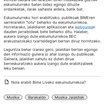
eskumuturreko baten bidez egingo dituzte
ordainketak, ilarak saiheste aldera, batik bat.
Eskumuturreko hori erabiltzeko, publikoak BIMEren
sarrerarekin "lotu" beharko du eskumuturrekoa.
Horretarako, jaialdiaren aplikazioan eta
webgunea
n
dauden jarraibideak bete beharko ditu. Halaber,
aukera izango dute eskumuturrekoa BEC
erakustazokako txarteldegian bertan diruz hornitzeko.
Laguntza behar izanez gero, jaialdian bertan egongo
den informazio gunera jo ahal izango du publikoak.
Gainera, jaialdian xahutu ez duten dirua
berreskuratzeko aukera izango dute erabiltzaileek
leku berean.
Nola erabili Bime Liveko eskumuturrekoa?
Musika
Barakaldo
Musika Jaialdiak