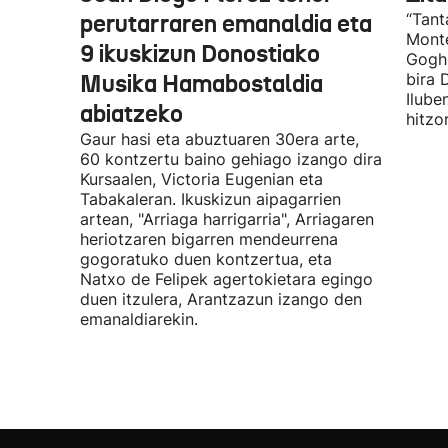
perutarraren emanaldia eta
“Tant
Monte
9 ikuskizun Donostiako
Gogh 
Musika Hamabostaldia
bira 
Ilube
abiatzeko
hitzo
Gaur hasi eta abuztuaren 30era arte,
60 kontzertu baino gehiago izango dira
Kursaalen, Victoria Eugenian eta
Tabakaleran. Ikuskizun aipagarrien
artean, "Arriaga harrigarria", Arriagaren
heriotzaren bigarren mendeurrena
gogoratuko duen kontzertua, eta
Natxo de Felipek agertokietara egingo
duen itzulera, Arantzazun izango den
emanaldiarekin.