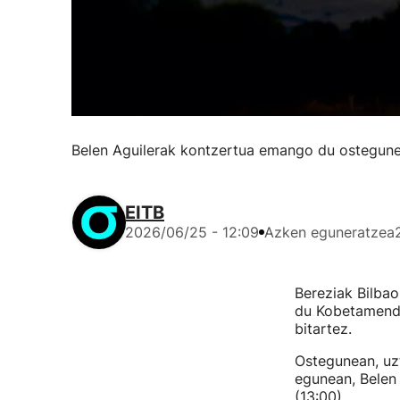
Belen Aguilerak kontzertua emango du ostegun
EITB
2026/06/25 - 12:09
Azken eguneratzea
Bereziak Bilba
du Kobetamendik
bitartez.
Ostegunean, uzt
egunean, Belen
(13:00).