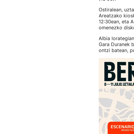
Ostiralean, uzt
Areatzako kiosk
12:30ean, eta A
omenezko disko
Albia lorategia
Gara Duranek bi
ontzi batean, p