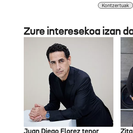
Kontzertuak
Zure interesekoa izan d
Juan Diego Florez tenor
Zita