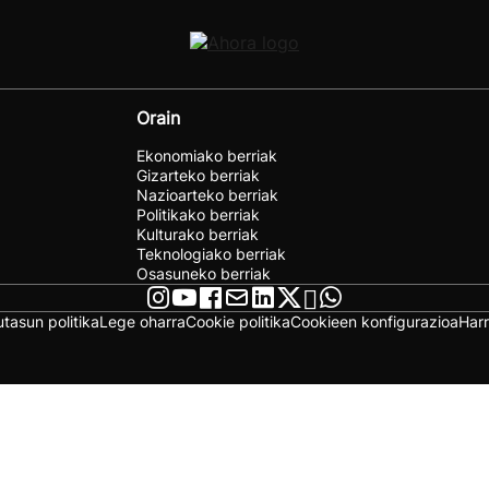
Orain
Ekonomiako berriak
Gizarteko berriak
Nazioarteko berriak
Politikako berriak
Kulturako berriak
Teknologiako berriak
Osasuneko berriak
utasun politika
Lege oharra
Cookie politika
Cookieen konfigurazioa
Har