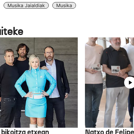
Musika Jaialdiak
Musika
aiteke
 bikoitza etxean
Natxo de Felip