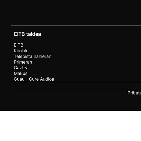
EITB taldea
EITB
Kirolak
Telebista nahieran
Primeran
Gaztea
Makusi
Guau - Gure Audioa
Pribat