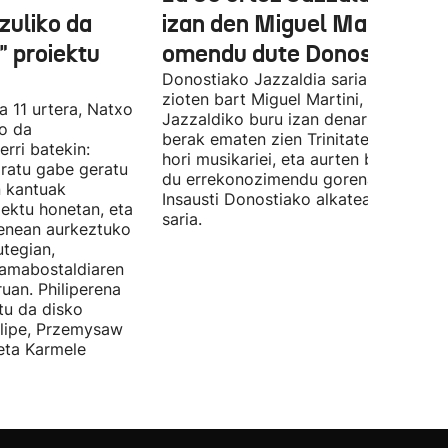
zuliko da
izan den Miguel Martin
 proiektu
omendu dute Donostian
Donostiako Jazzaldia saria eman
zioten bart Miguel Martini, ia 50 urte
a 11 urtera, Natxo
Jazzaldiko buru izan denari. Orain ar
ko da
berak ematen zien Trinitate Plazan sa
erri batekin:
hori musikariei, eta aurten berak jaso
ratu gabe geratu
du errekonozimendu gorena. Jon
n kantuak
Insausti Donostiako alkateak eman zi
iektu honetan, eta
saria.
enean aurkeztuko
tegian,
amabostaldiaren
uan. Philiperena
itu da disko
elipe, Przemysaw
 eta Karmele