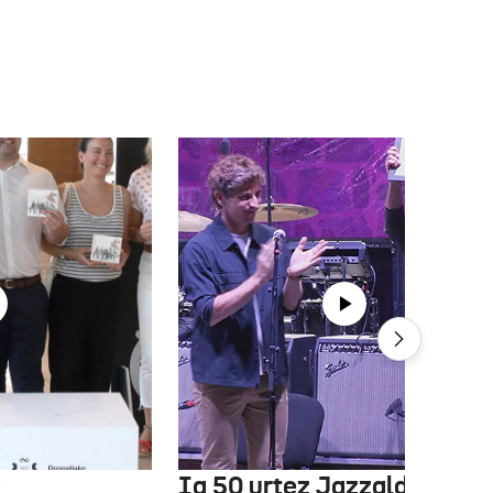
e
Ia 50 urtez Jazzaldiko bur