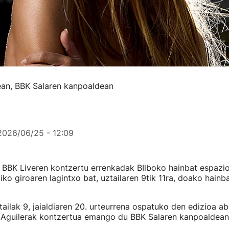
ean, BBK Salaren kanpoaldean
2026/06/25 - 12:09
o BBK Liveren kontzertu errenkadak BIlboko hainbat espaz
o giroaren lagintxo bat, uztailaren 9tik 11ra, doako hainb
ailak 9, jaialdiaren 20. urteurrena ospatuko den edizioa a
 Aguilerak kontzertua emango du BBK Salaren kanpoaldean