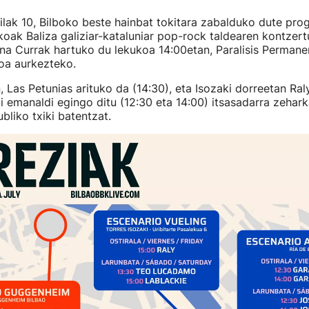
ailak 10, Bilboko beste hainbat tokitara zabalduko dute pro
oak Baliza galiziar-kataluniar pop-rock taldearen kontzer
na Currak hartuko du lekukoa 14:00etan, Paralisis Permane
a aurkezteko.
n, Las Petunias arituko da (14:30), eta Isozaki dorreetan Ral
 emanaldi egingo ditu (12:30 eta 14:00) itsasadarra zehar
ubliko txiki batentzat.