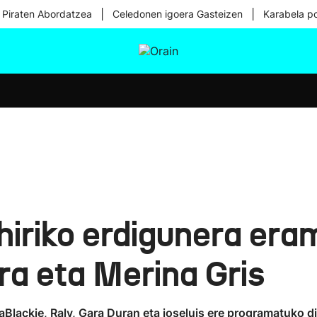
|
|
 Piraten Abordatzea
Celedonen igoera Gasteizen
Karabela p
tura
Ikusmiran
Egural
Osasuna
Teknologia
hiriko erdigunera era
ra eta Merina Gris
Blackie, Raly, Gara Duran eta joseluis ere programatuko dit