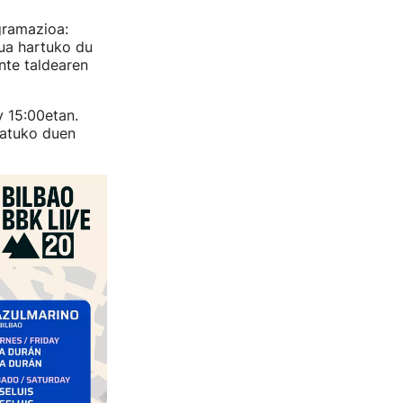
gramazioa:
tua hartuko du
nte taldearen
y 15:00etan.
katuko duen