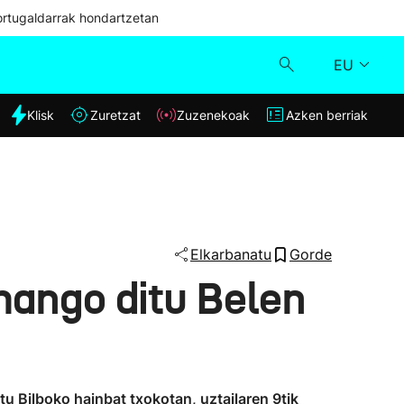
ortugaldarrak hondartzetan
EU
dia
Klisk
Zuretzat
Zuzenekoak
Azken berriak
Klisk
Zuzenekoak
Zuretzat
Elkarbanatu
Gorde
mango ditu Belen
Azken berriak
u Bilboko hainbat txokotan, uztailaren 9tik