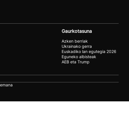
Gaurkotasuna
Azken berriak
Ukrainako gerra
Euskadiko lan egutegia 2026
Eguneko albisteak
AEB eta Trump
remana