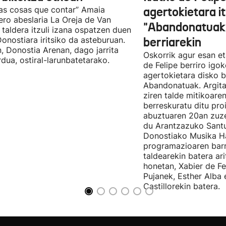
as cosas que contar” Amaia
agertokietara it
ro abeslaria La Oreja de Van
"Abandonatuak"
taldera itzuli izana ospatzen duen
Donostiara iritsiko da asteburuan.
berriarekin
n, Donostia Arenan, dago jarrita
Oskorrik agur esan et
rdua, ostiral-larunbatetarako.
de Felipe berriro igo
agertokietara disko b
Abandonatuak. Argita
ziren talde mitikoare
berreskuratu ditu pro
abuztuaren 20an zuz
du Arantzazuko Santu
Donostiako Musika H
programazioaren barr
taldearekin batera ar
honetan, Xabier de F
Pujanek, Esther Alba
Castillorekin batera.