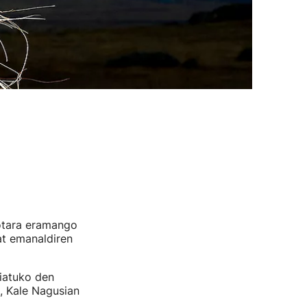
iotara eramango
at emanaldiren
biatuko den
, Kale Nagusian