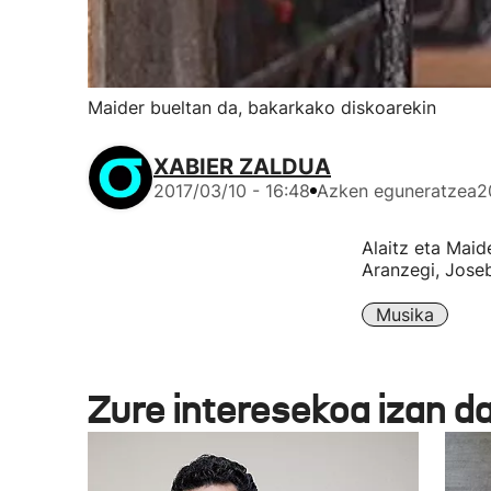
Maider bueltan da, bakarkako diskoarekin
XABIER ZALDUA
2017/03/10 - 16:48
Azken eguneratzea
2
Alaitz eta Maid
Aranzegi, Joseb
Musika
Zure interesekoa izan d