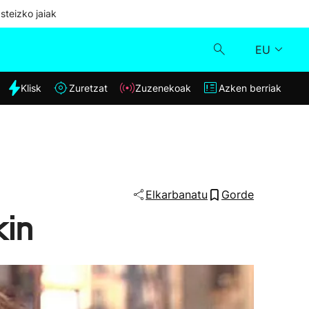
steizko jaiak
EU
dia
Klisk
Zuretzat
Zuzenekoak
Azken berriak
Klisk
Zuzenekoak
Zuretzat
Elkarbanatu
Gorde
kin
Azken berriak