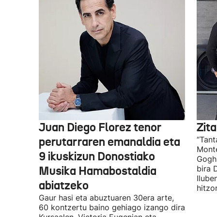
Juan Diego Florez tenor
Zita
perutarraren emanaldia eta
“Tant
Monte
9 ikuskizun Donostiako
Gogh 
Musika Hamabostaldia
bira 
Ilube
abiatzeko
hitzo
Gaur hasi eta abuztuaren 30era arte,
60 kontzertu baino gehiago izango dira