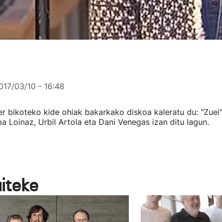
017/03/10 - 16:48
er bikoteko kide ohiak bakarkako diskoa kaleratu du: "Zuei"
a Loinaz, Urbil Artola eta Dani Venegas izan ditu lagun.
aiteke