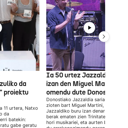
e
Ia 50 urtez Jazzaldiko bur
zuliko da
izan den Miguel Martin
 proiektu
omendu dute Donostian
Donostiako Jazzaldia saria eman
zioten bart Miguel Martini, ia 50 urte
a 11 urtera, Natxo
Jazzaldiko buru izan denari. Orain ar
ko da
berak ematen zien Trinitate Plazan sa
erri batekin:
hori musikariei, eta aurten berak jaso
ratu gabe geratu