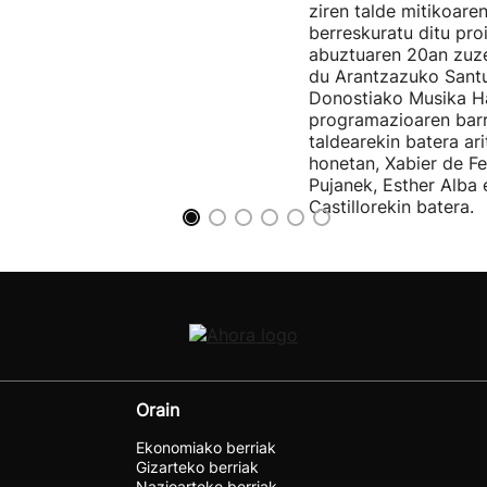
ziren talde mitikoare
berreskuratu ditu pro
abuztuaren 20an zuz
du Arantzazuko Santu
Donostiako Musika H
programazioaren barr
taldearekin batera ar
honetan, Xabier de F
Pujanek, Esther Alba
Castillorekin batera.
Orain
Ekonomiako berriak
Gizarteko berriak
Nazioarteko berriak