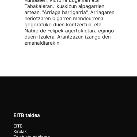
Kursaalen, Victoria Eugenian eta
Tabakaleran. Ikuskizun aipagarrien
artean, "Arriaga harrigarria", Arriagaren
heriotzaren bigarren mendeurrena
gogoratuko duen kontzertua, eta
Natxo de Felipek agertokietara egingo
duen itzulera, Arantzazun izango den
emanaldiarekin.
EITB taldea
EITB
Kirolak
Telebista nahieran