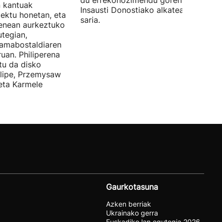
du errekonozimendu gorena. Jon
n kantuak
Insausti Donostiako alkateak eman zi
iektu honetan, eta
saria.
enean aurkeztuko
tegian,
amabostaldiaren
uan. Philiperena
itu da disko
elipe, Przemysaw
 eta Karmele
Gaurkotasuna
Azken berriak
Ukrainako gerra
Euskadiko lan egutegia 2026