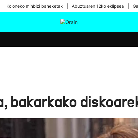
|
|
Koloneko minbizi baheketak
Abuztuaren 12ko eklipsea
Ga
tura
Ikusmiran
Egural
Osasuna
Teknologia
, bakarkako diskoare