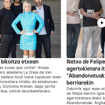
 bikoitza etxean
Natxo de Felip
as cosas que contar” Amaia
agertokietara it
ro abeslaria La Oreja de Van
"Abandonatuak"
taldera itzuli izana ospatzen duen
Donostiara iritsiko da asteburuan.
berriarekin
n, Donostia Arenan, dago jarrita
Oskorrik agur esan et
rdua, ostiral-larunbatetarako.
de Felipe berriro igo
agertokietara disko b
Abandonatuak. Argita