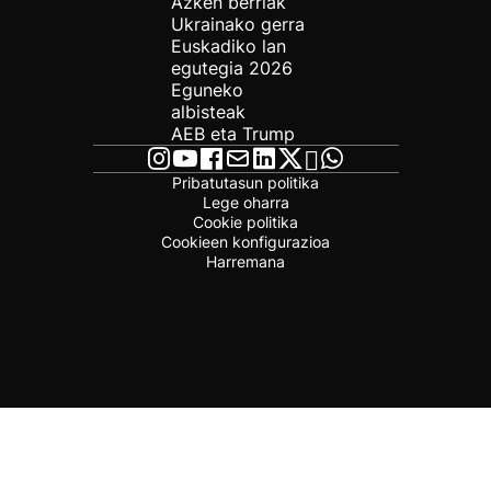
Azken berriak
Ukrainako gerra
Euskadiko lan
egutegia 2026
Eguneko
albisteak
AEB eta Trump
Pribatutasun politika
Lege oharra
Cookie politika
Cookieen konfigurazioa
Harremana