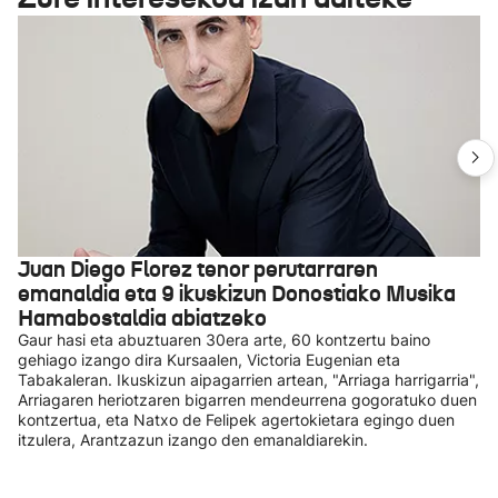
Juan Diego Florez tenor perutarraren
emanaldia eta 9 ikuskizun Donostiako Musika
Hamabostaldia abiatzeko
Gaur hasi eta abuztuaren 30era arte, 60 kontzertu baino
gehiago izango dira Kursaalen, Victoria Eugenian eta
Tabakaleran. Ikuskizun aipagarrien artean, "Arriaga harrigarria",
Arriagaren heriotzaren bigarren mendeurrena gogoratuko duen
kontzertua, eta Natxo de Felipek agertokietara egingo duen
itzulera, Arantzazun izango den emanaldiarekin.