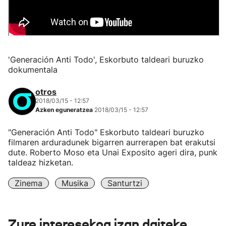
'Generación Anti Todo', Eskorbuto taldeari buruzko
dokumentala
otros
2018/03/15 - 12:57
Azken eguneratzea
2018/03/15 - 12:57
"Generación Anti Todo" Eskorbuto taldeari buruzko
filmaren arduradunek bigarren aurrerapen bat erakutsi
dute. Roberto Moso eta Unai Exposito ageri dira, punk
taldeaz hizketan.
Zinema
Musika
Santurtzi
Zure interesekoa izan daiteke