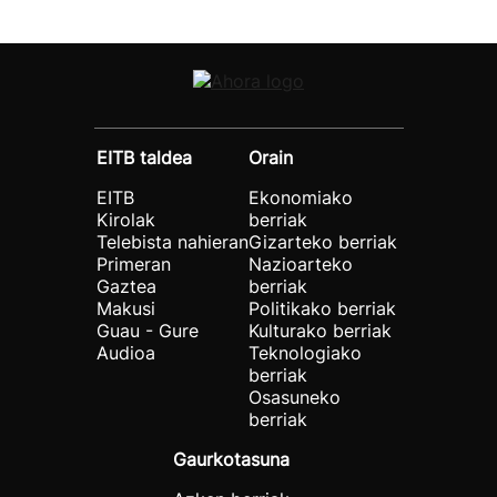
EITB taldea
Orain
EITB
Ekonomiako
Kirolak
berriak
Telebista nahieran
Gizarteko berriak
Primeran
Nazioarteko
Gaztea
berriak
Makusi
Politikako berriak
Guau - Gure
Kulturako berriak
Audioa
Teknologiako
berriak
Osasuneko
berriak
Gaurkotasuna