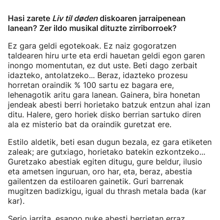
Hasi zarete
Liv til døden
diskoaren jarraipenean
lanean? Zer ildo musikal dituzte zirriborroek?
Ez gara geldi egotekoak. Ez naiz gogoratzen
taldearen hiru urte eta erdi hauetan geldi egon garen
inongo momentutan, ez dut uste. Beti dago zerbait
idazteko, antolatzeko... Beraz, idazteko prozesu
horretan oraindik % 100 sartu ez bagara ere,
lehenagotik aritu gara lanean. Gainera, bira honetan
jendeak abesti berri horietako batzuk entzun ahal izan
ditu. Halere, gero horiek disko berrian sartuko diren
ala ez misterio bat da oraindik guretzat ere.
Estilo aldetik, beti esan dugun bezala, ez gara etiketen
zaleak; are gutxiago, horietako batekin ezkontzeko...
Guretzako abestiak egiten ditugu, gure beldur, ilusio
eta ametsen inguruan, oro har, eta, beraz, abestia
gailentzen da estiloaren gainetik. Guri barrenak
mugitzen badizkigu, igual du thrash metala bada (kar
kar).
Serio jarrita, esango nuke abesti berrietan erraz