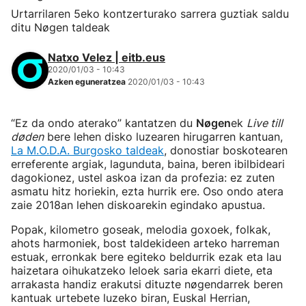
Urtarrilaren 5eko kontzerturako sarrera guztiak saldu
ditu Nøgen taldeak
Natxo Velez | eitb.eus
2020/01/03 - 10:43
Azken eguneratzea
2020/01/03 - 10:43
“Ez da ondo aterako” kantatzen du
Nøgen
ek
Live till
døden
bere lehen disko luzearen hirugarren kantuan,
La M.O.D.A. Burgosko taldeak
, donostiar boskotearen
erreferente argiak, lagunduta, baina, beren ibilbideari
dagokionez, ustel askoa izan da profezia: ez zuten
asmatu hitz horiekin, ezta hurrik ere. Oso ondo atera
zaie 2018an lehen diskoarekin egindako apustua.
Popak, kilometro goseak, melodia goxoek, folkak,
ahots harmoniek, bost taldekideen arteko harreman
estuak, erronkak bere egiteko beldurrik ezak eta lau
haizetara oihukatzeko leloek saria ekarri diete, eta
arrakasta handiz erakutsi dituzte nøgendarrek beren
kantuak urtebete luzeko biran, Euskal Herrian,