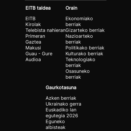
EITB taldea
Orain
EITB
Ekonomiako
Kirolak
berriak
Telebista nahieran
Gizarteko berriak
Primeran
Nazioarteko
Gaztea
berriak
Makusi
Politikako berriak
Guau - Gure
Kulturako berriak
Audioa
Teknologiako
berriak
Osasuneko
berriak
Gaurkotasuna
Azken berriak
Ukrainako gerra
Euskadiko lan
egutegia 2026
Eguneko
albisteak