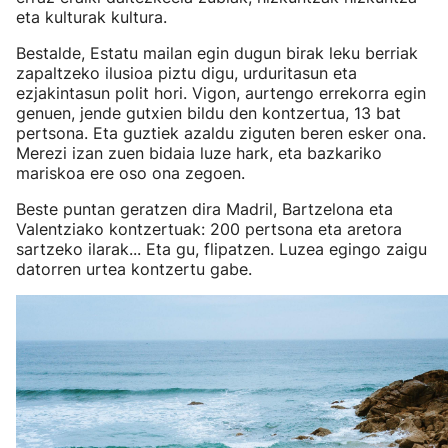
eta kulturak kultura.
Bestalde, Estatu mailan egin dugun birak leku berriak
zapaltzeko ilusioa piztu digu, urduritasun eta
ezjakintasun polit hori. Vigon, aurtengo errekorra egin
genuen, jende gutxien bildu den kontzertua, 13 bat
pertsona. Eta guztiek azaldu ziguten beren esker ona.
Merezi izan zuen bidaia luze hark, eta bazkariko
mariskoa ere oso ona zegoen.
Beste puntan geratzen dira Madril, Bartzelona eta
Valentziako kontzertuak: 200 pertsona eta aretora
sartzeko ilarak... Eta gu, flipatzen. Luzea egingo zaigu
datorren urtea kontzertu gabe.