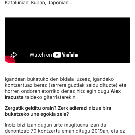
Katalunian, Kuban, Japonian…
Igandean bukatuko den bidaia luzeaz, igandeko
kontzertuaz beraz (sarrera guztiak saldu dituzte) eta
horren ondoren etorriko denaz hitz egin dugu
Alex
Irazusta
taldeko gitarristarekin.
Zergatik gelditu orain? Zerk adierazi dizue bira
bukatzeko une egokia zela?
Inoiz bizi izan dugun urte mugituena izan da
denontzat: 70 kontzertu eman ditugu 2019an, eta ez