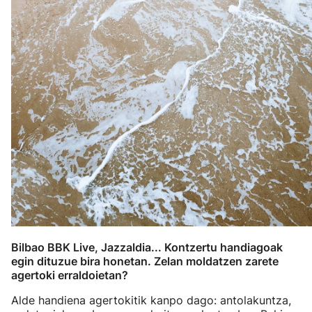
Bilbao BBK Live, Jazzaldia... Kontzertu handiagoak
egin dituzue bira honetan. Zelan moldatzen zarete
agertoki erraldoietan?
Alde handiena agertokitik kanpo dago: antolakuntza,