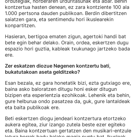
ordutegiak, norberaren urduritasunak eta abar. Behin
kontzertua hasten denean, ez zara kontziente 100 ala
1.000 pertsona dauden publikoan. Berdin dibertitzen
saiatzen gara, eta sentimendu hori ikuslearekin
konpartitzen.
Hasieran, bertigoa ematen zigun, agertoki handi bat
bete egin behar delako. Orain, ordea, eskertzen dugu
espazio hori guztia, kableak txukunago jartzeko bada
ere.
Zer eskatzen diozue Nøgenen kontzertu bati,
bukatutakoan aseta gelditzeko?
Esan bezala, ez gara honetatik bizi, ezta gutxiago ere,
baina asko baloratzen ditugu honi esker ditugun
bizipen eta esperientzia ezohikoak. Lehenik eta behin,
gure helburua ondo pasatzea da, guk, gure lantaldeak
eta baita publikoak ere.
Beti eskertzen diogu jendeari kontzertura etortzeko
aukera egitea, ziur izango zutela beste ezer egiteko
eta. Baina kontzertuan gertatzen den musikari-entzule
lotura horrek badu halako magia puntu bat. Ikusleak