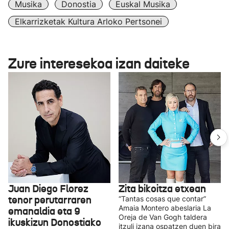
Musika
Donostia
Euskal Musika
Elkarrizketak Kultura Arloko Pertsonei
Zure interesekoa izan daiteke
Juan Diego Florez
Zita bikoitza etxean
tenor perutarraren
“Tantas cosas que contar”
Amaia Montero abeslaria La
emanaldia eta 9
Oreja de Van Gogh taldera
ikuskizun Donostiako
itzuli izana ospatzen duen bira