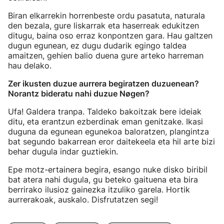
Biran elkarrekin horrenbeste ordu pasatuta, naturala
den bezala, gure liskarrak eta haserreak edukitzen
ditugu, baina oso erraz konpontzen gara. Hau galtzen
dugun egunean, ez dugu dudarik egingo taldea
amaitzen, gehien balio duena gure arteko harreman
hau delako.
Zer ikusten duzue aurrera begiratzen duzuenean?
Norantz bideratu nahi duzue Nøgen?
Ufa! Galdera tranpa. Taldeko bakoitzak bere ideiak
ditu, eta erantzun ezberdinak eman genitzake. Ikasi
duguna da egunean egunekoa baloratzen, plangintza
bat segundo bakarrean eror daitekeela eta hil arte bizi
behar dugula indar guztiekin.
Epe motz-ertainera begira, esango nuke disko biribil
bat atera nahi dugula, gu beteko gaituena eta bira
berrirako ilusioz gainezka itzuliko garela. Hortik
aurrerakoak, auskalo. Disfrutatzen segi!