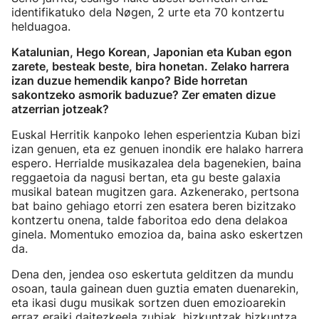
identifikatuko dela Nøgen, 2 urte eta 70 kontzertu
helduagoa.
Katalunian, Hego Korean, Japonian eta Kuban egon
zarete, besteak beste, bira honetan. Zelako harrera
izan duzue hemendik kanpo? Bide horretan
sakontzeko asmorik baduzue? Zer ematen dizue
atzerrian jotzeak?
Euskal Herritik kanpoko lehen esperientzia Kuban bizi
izan genuen, eta ez genuen inondik ere halako harrera
espero. Herrialde musikazalea dela bagenekien, baina
reggaetoia da nagusi bertan, eta gu beste galaxia
musikal batean mugitzen gara. Azkenerako, pertsona
bat baino gehiago etorri zen esatera beren bizitzako
kontzertu onena, talde faboritoa edo dena delakoa
ginela. Momentuko emozioa da, baina asko eskertzen
da.
Dena den, jendea oso eskertuta gelditzen da mundu
osoan, taula gainean duen guztia ematen duenarekin,
eta ikasi dugu musikak sortzen duen emozioarekin
erraz eraiki daitezkeela zubiak, hizkuntzak hizkuntza