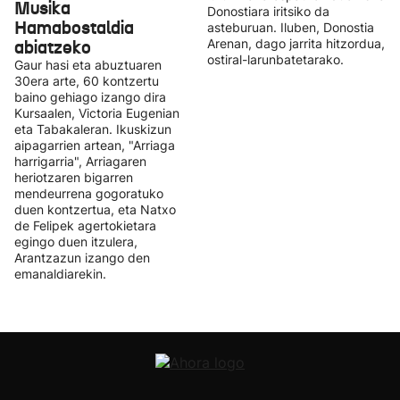
Musika
Donostiara iritsiko da
Hamabostaldia
asteburuan. Iluben, Donostia
abiatzeko
Arenan, dago jarrita hitzordua,
ostiral-larunbatetarako.
Gaur hasi eta abuztuaren
30era arte, 60 kontzertu
baino gehiago izango dira
Kursaalen, Victoria Eugenian
eta Tabakaleran. Ikuskizun
aipagarrien artean, "Arriaga
harrigarria", Arriagaren
heriotzaren bigarren
mendeurrena gogoratuko
duen kontzertua, eta Natxo
de Felipek agertokietara
egingo duen itzulera,
Arantzazun izango den
emanaldiarekin.