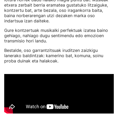
etxera zerbait berria eramatea gustatuko litzaiguke,
kontzertu bat, arte bezala, oso iragankorra baita,
baina norberarengan utzi dezaken marka oso
indartsua izan daiteke.
Gure kontzertuak musikalki perfektuak izatea baino
gehiago, nahiago dugu sentimendu edo emozioen
transmisio hori landu.
Bestalde, oso garrantzitsuak iruditzen zaizkigu
lanerako baldintzak: kamerino bat, komuna, soinu
proba duinak eta halakoak.