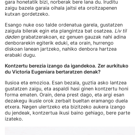
gara honetatik bizi, norberak bere lana du. Iruditu
zaigu bazela garaia oihala jaitsi eta oroitzapenen
kutxan gordetzeko.
Esango nuke oso talde ordenatua garela, gustatzen
zaigula bilerak egin eta plangintza bat osatzea.
Liv til
døden
grabatzerakoan, ez genuen gauzak nahi adina
denborarekin egiterik eduki, eta orain, hurrengo
diskoan lanean jartzeko, nahiko denbora hartzea
erabaki dugu.
Kontzertu berezia izango da igandekoa. Zer aurkituko
du Victoria Eugeniara bertaratzen denak?
Ilusioa eta emozioa. Esan bezala, guztia asko lantzea
gustatzen zaigu, eta aspaldi hasi ginen kontzertu honi
forma ematen. Orain, dena prest dago, eta argi esan
dezakegu ikusle orok zerbait bueltan eramango duela
etxera. Nøgen ulertzeko eta bizitzeko aukera izango
du jendeak, kontzertua ikusi baino gehiago, bere parte
izateko.