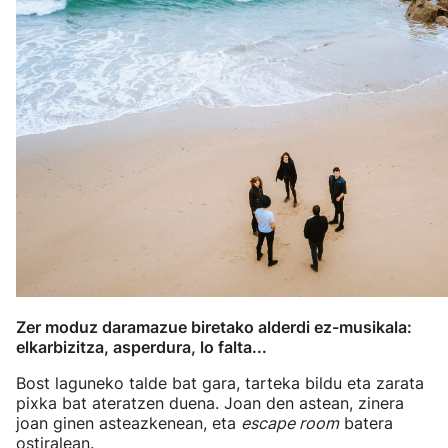
Zer moduz daramazue biretako alderdi ez-musikala:
elkarbizitza, asperdura, lo falta...
Bost laguneko talde bat gara, tarteka bildu eta zarata
pixka bat ateratzen duena. Joan den astean, zinera
joan ginen asteazkenean, eta
escape room
batera
ostiralean.