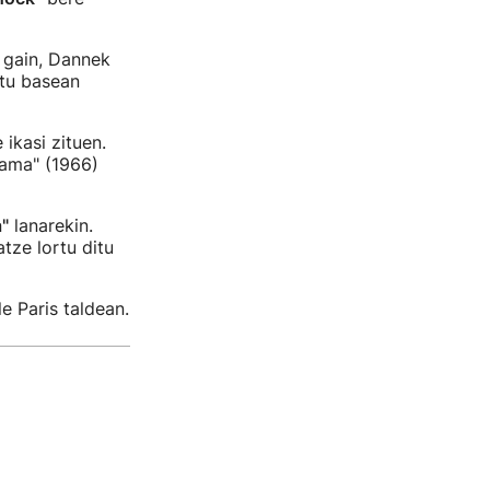
gain, Dannek
atu basean
ikasi zituen.
ijama" (1966)
"
lanarekin.
atze lortu ditu
e Paris taldean.