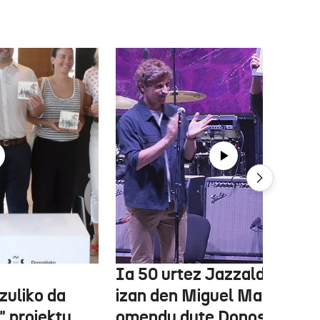
e
Ia 50 urtez Jazzaldiko bur
zuliko da
izan den Miguel Martin
 proiektu
omendu dute Donostian