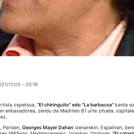
021/11/03 - 20:18
rtista ospetsua,
"El chiringuito" edo "La barbacoa"
kanta e
n enbaxadorea, zendu da Madrilen 81 urte zituela, ospitalek
ez.
, Parisen,
Georges Mayer Dahan
izenarekin. Espainian, ber
 zen 1965ean, Mediterraneoko Jaialdian. Ondoren,
"El catas