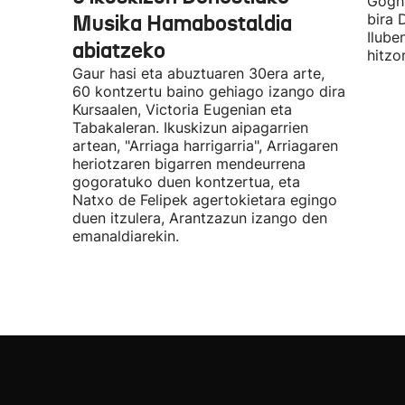
Gogh 
Musika Hamabostaldia
bira 
Ilube
abiatzeko
hitzo
Gaur hasi eta abuztuaren 30era arte,
60 kontzertu baino gehiago izango dira
Kursaalen, Victoria Eugenian eta
Tabakaleran. Ikuskizun aipagarrien
artean, "Arriaga harrigarria", Arriagaren
heriotzaren bigarren mendeurrena
gogoratuko duen kontzertua, eta
Natxo de Felipek agertokietara egingo
duen itzulera, Arantzazun izango den
emanaldiarekin.