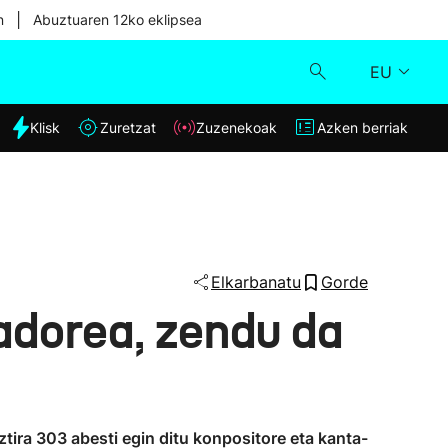
|
n
Abuztuaren 12ko eklipsea
EU
dia
Klisk
Zuretzat
Zuzenekoak
Azken berriak
Klisk
Zuzenekoak
Zuretzat
Elkarbanatu
Gorde
adorea, zendu da
Azken berriak
tira 303 abesti egin ditu konpositore eta kanta-