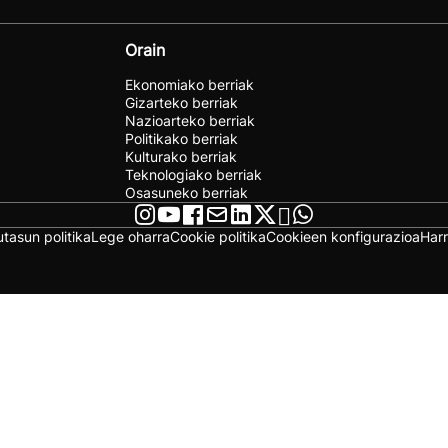
Orain
Ekonomiako berriak
Gizarteko berriak
Nazioarteko berriak
Politikako berriak
Kulturako berriak
Teknologiako berriak
Osasuneko berriak
utasun politika
Lege oharra
Cookie politika
Cookieen konfigurazioa
Har