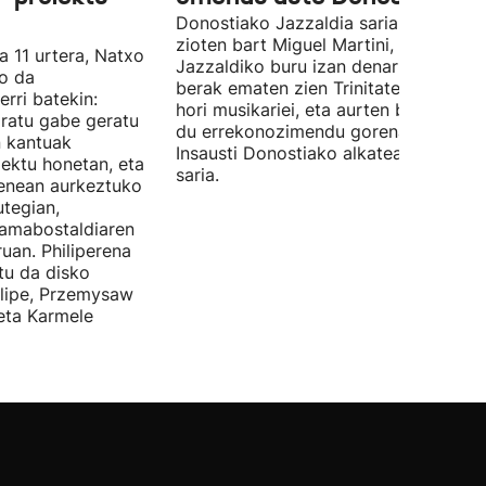
Donostiako Jazzaldia saria eman
zioten bart Miguel Martini, ia 50 urte
a 11 urtera, Natxo
Jazzaldiko buru izan denari. Orain ar
ko da
berak ematen zien Trinitate Plazan sa
erri batekin:
hori musikariei, eta aurten berak jaso
ratu gabe geratu
du errekonozimendu gorena. Jon
n kantuak
Insausti Donostiako alkateak eman zi
iektu honetan, eta
saria.
enean aurkeztuko
tegian,
amabostaldiaren
uan. Philiperena
itu da disko
elipe, Przemysaw
 eta Karmele