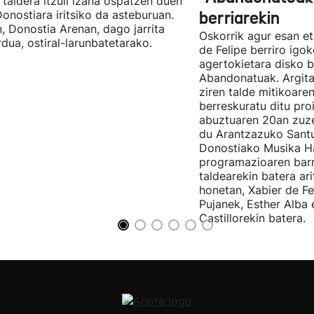
taldera itzuli izana ospatzen duen
Donostiara iritsiko da asteburuan.
berriarekin
n, Donostia Arenan, dago jarrita
Oskorrik agur esan et
rdua, ostiral-larunbatetarako.
de Felipe berriro igo
agertokietara disko b
Abandonatuak. Argita
ziren talde mitikoare
berreskuratu ditu pro
abuztuaren 20an zuz
du Arantzazuko Santu
Donostiako Musika H
programazioaren barr
taldearekin batera ar
honetan, Xabier de F
Pujanek, Esther Alba
Castillorekin batera.