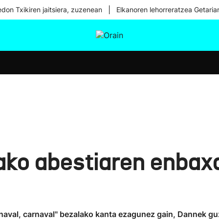
|
don Txikiren jaitsiera, zuzenean
Elkanoren lehorreratzea Getaria
tura
Ikusmiran
Egural
Osasuna
Teknologia
ako abestiaren enbax
naval, carnaval" bezalako kanta ezagunez gain, Dannek guz