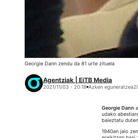
Georgie Dann zendu da 81 urte zituela
Agentziak | EiTB Media
2021/11/03 - 20:18
Azken eguneratzea
2
Georgie Dann
a
udako abestiare
baieztatu duten
1940an jaio zen
eraikitzen hasi