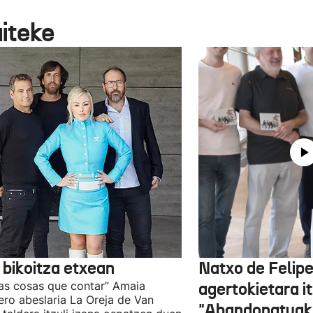
aiteke
 bikoitza etxean
Natxo de Felip
as cosas que contar” Amaia
agertokietara it
ro abeslaria La Oreja de Van
"Abandonatuak"