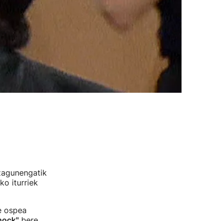
zagunengatik
o iturriek
e ospea
hock"
bere