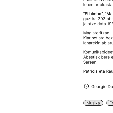
lehen arrakasta
"El bimbo", "M
guztira 303 abe
jaiotze data 19
Magisteritzan l
Klarinetista be
lanarekin abiat
Komunikabideet
Abestiak bere es
Sarean.
Patricia eta Ra
Georgie Da
Musika
F