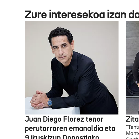
Zure interesekoa izan d
Juan Diego Florez tenor
Zita
perutarraren emanaldia eta
“Tant
Monte
9 ikuskizun Donostiako