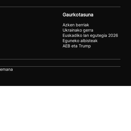
Gaurkotasuna
Azken berriak
Ukrainako gerra
Euskadiko lan egutegia 2026
Eguneko albisteak
AEB eta Trump
remana