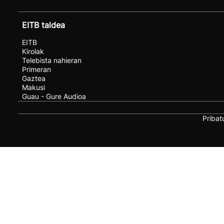
EITB taldea
EITB
Kirolak
Telebista nahieran
Primeran
Gaztea
Makusi
Guau - Gure Audioa
Pribat