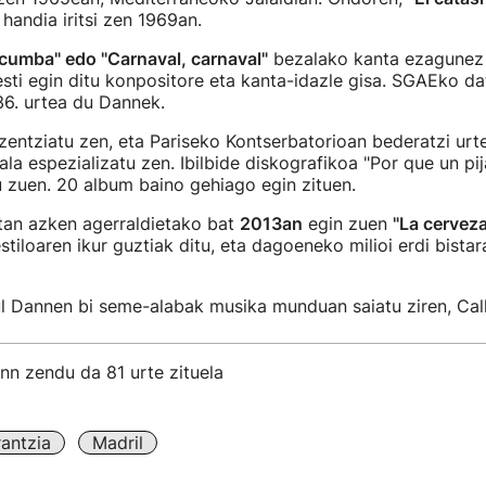
 handia iritsi zen 1969an.
acumba" edo "Carnaval, carnaval"
bezalako kanta ezagunez 
sti egin ditu konpositore eta kanta-idazle gisa. SGAEko d
36. urtea du Dannek.
izentziatu zen, eta Pariseko Kontserbatorioan bederatzi urte 
zala espezializatu zen. Ibilbide diskografikoa "Por que un p
u zuen. 20 album baino gehiago egin zituen.
an azken agerraldietako bat
2013an
egin zuen
"La cerveza
tiloaren ikur guztiak ditu, eta dagoeneko milioi erdi bistar
ul Dannen bi seme-alabak musika munduan saiatu ziren, Call
nn zendu da 81 urte zituela
rantzia
Madril