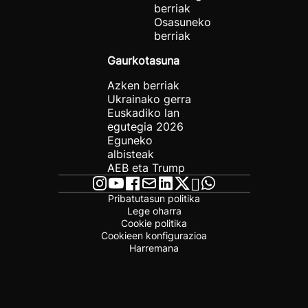
berriak
Osasuneko
berriak
Gaurkotasuna
Azken berriak
Ukrainako gerra
Euskadiko lan
egutegia 2026
Eguneko
albisteak
AEB eta Trump
Pribatutasun politika
Lege oharra
Cookie politika
Cookieen konfigurazioa
Harremana