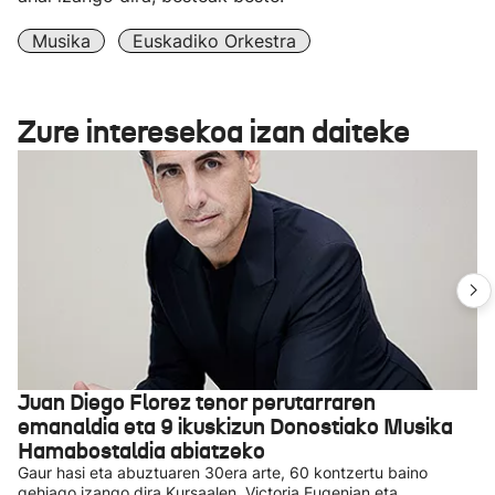
Musika
Euskadiko Orkestra
Zure interesekoa izan daiteke
Juan Diego Florez tenor perutarraren
emanaldia eta 9 ikuskizun Donostiako Musika
Hamabostaldia abiatzeko
Gaur hasi eta abuztuaren 30era arte, 60 kontzertu baino
gehiago izango dira Kursaalen, Victoria Eugenian eta