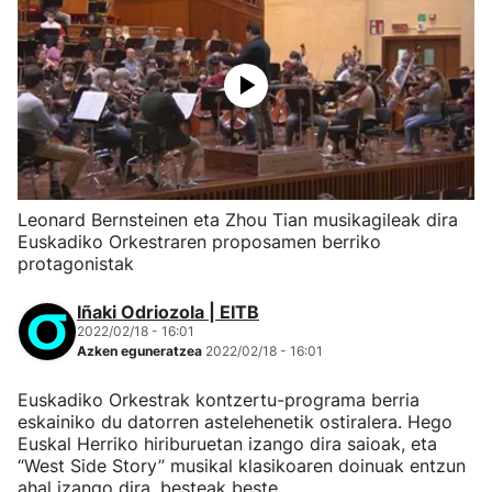
Leonard Bernsteinen eta Zhou Tian musikagileak dira
Euskadiko Orkestraren proposamen berriko
protagonistak
Iñaki Odriozola | EITB
2022/02/18 - 16:01
Azken eguneratzea
2022/02/18 - 16:01
Euskadiko Orkestrak kontzertu-programa berria
eskainiko du datorren astelehenetik ostiralera. Hego
Euskal Herriko hiriburuetan izango dira saioak, eta
“West Side Story” musikal klasikoaren doinuak entzun
ahal izango dira, besteak beste.