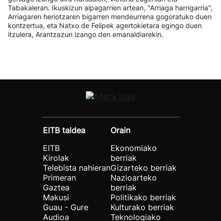
Tabakaleran. Ikuskizun aipagarrien artean, "Arriaga harrigarria",
Arriagaren heriotzaren bigarren mendeurrena gogoratuko duen
kontzertua, eta Natxo de Felipek agertokietara egingo duen
itzulera, Arantzazun izango den emanaldiarekin.
EITB taldea
Orain
EITB
Ekonomiako
Kirolak
berriak
Telebista nahieran
Gizarteko berriak
Primeran
Nazioarteko
Gaztea
berriak
Makusi
Politikako berriak
Guau - Gure
Kulturako berriak
Audioa
Teknologiako