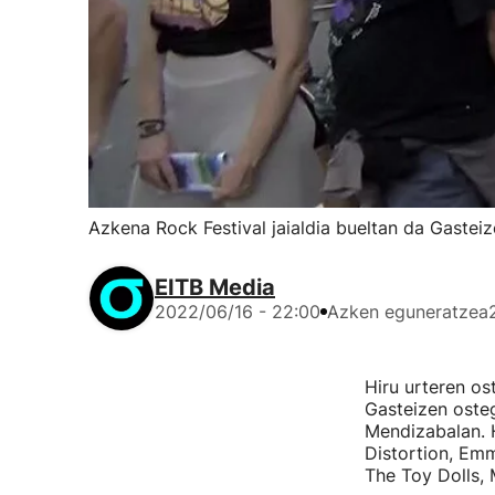
Azkena Rock Festival jaialdia bueltan da Gastei
EITB Media
2022/06/16 - 22:00
Azken eguneratzea
Hiru urteren os
Gasteizen osteg
Mendizabalan. H
Distortion, Emm
The Toy Dolls, 