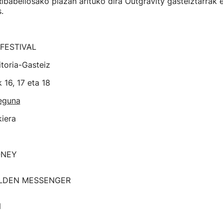
Ribabellosako plazan arituko dira Outgravity gasteiztarrak 
s.
FESTIVAL
toria-Gasteiz
16, 17 eta 18
teguna
kiera
ONEY
OLDEN MESSENGER
N