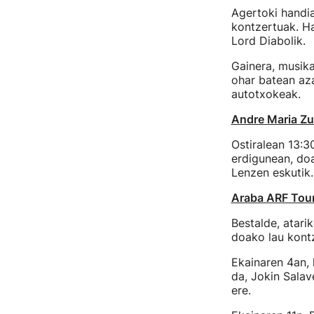
Agertoki handia
kontzertuak. H
Lord Diabolik.
Gainera, musika
ohar batean aza
autotxokeak.
Andre Maria Zu
Ostiralean 13:3
erdigunean, doa
Lenzen eskutik.
Araba ARF Tou
Bestalde, atar
doako lau kontz
Ekainaren 4an,
da, Jokin Salav
ere.