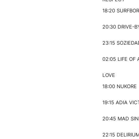
18:20 SURFBO
20:30 DRIVE-
23:15 SOZIED
02:05 LIFE OF
LOVE
18:00 NUKORE
19:15 ADIA VIC
20:45 MAD SIN
22:15 DELIRI