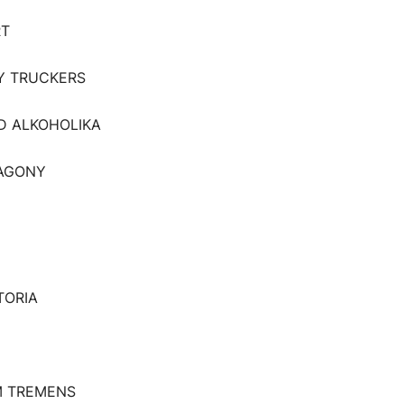
RT
BY TRUCKERS
AD ALKOHOLIKA
 AGONY
TORIA
UM TREMENS