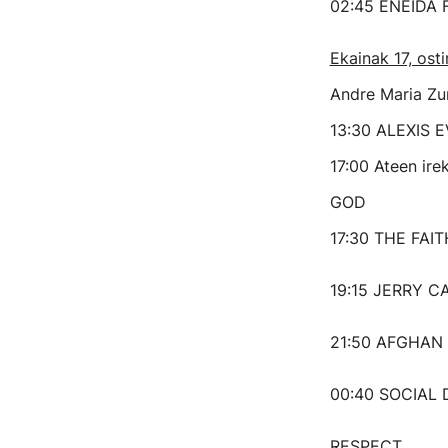
02:45 ENEIDA 
Ekainak 17, osti
Andre Maria Zu
13:30 ALEXIS 
17:00 Ateen irek
GOD
17:30 THE FAI
19:15 JERRY C
21:50 AFGHAN
00:40 SOCIAL 
RESPECT