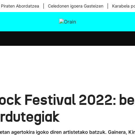
|
|
 Piraten Abordatzea
Celedonen igoera Gasteizen
Karabela p
tura
Ikusmiran
Egural
Osasuna
Teknologia
ock Festival 2022: b
ordutegiak
etan agertokira igoko diren artistetako batzuk. Gainera, 