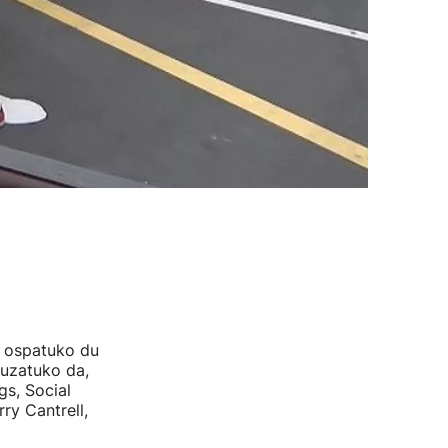
a ospatuko du
luzatuko da,
gs, Social
ry Cantrell,