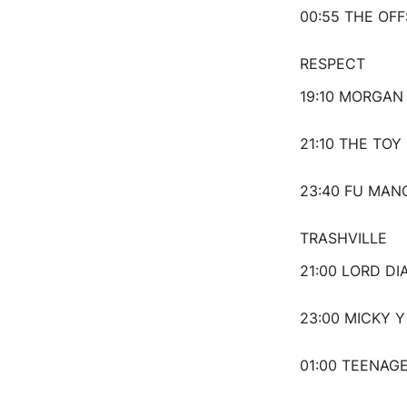
00:55 THE OF
RESPECT
19:10 MORGAN
21:10 THE TOY
23:40 FU MAN
TRASHVILLE
21:00 LORD DI
23:00 MICKY 
01:00 TEENAG