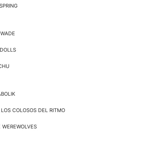
FSPRING
 WADE
 DOLLS
CHU
ABOLIK
Y LOS COLOSOS DEL RITMO
E WEREWOLVES