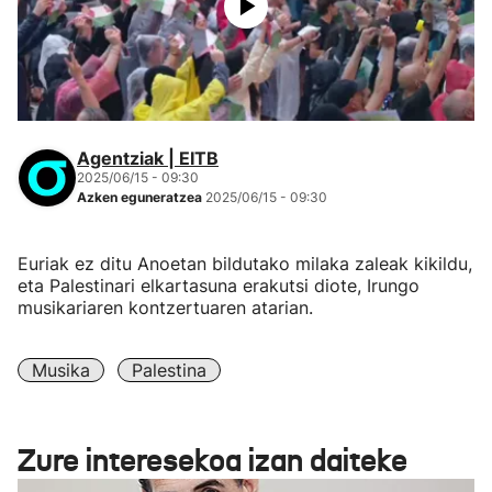
Agentziak | EITB
2025/06/15 - 09:30
Azken eguneratzea
2025/06/15 - 09:30
Euriak ez ditu Anoetan bildutako milaka zaleak kikildu,
eta Palestinari elkartasuna erakutsi diote, Irungo
musikariaren kontzertuaren atarian.
Musika
Palestina
Zure interesekoa izan daiteke