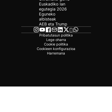
Euskadiko lan
egutegia 2026
Eguneko
albisteak
AEB eta Trump
Pribatutasun politika
Lege oharra
Cookie politika
Cookieen konfigurazioa
Harremana