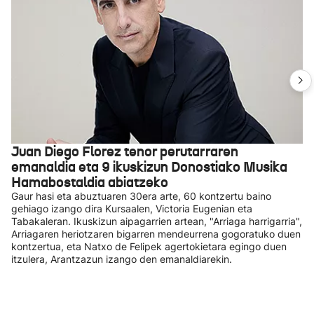
Juan Diego Florez tenor perutarraren
emanaldia eta 9 ikuskizun Donostiako Musika
Hamabostaldia abiatzeko
Gaur hasi eta abuztuaren 30era arte, 60 kontzertu baino
gehiago izango dira Kursaalen, Victoria Eugenian eta
Tabakaleran. Ikuskizun aipagarrien artean, "Arriaga harrigarria",
Arriagaren heriotzaren bigarren mendeurrena gogoratuko duen
kontzertua, eta Natxo de Felipek agertokietara egingo duen
itzulera, Arantzazun izango den emanaldiarekin.