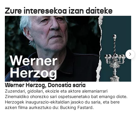
Zure interesekoa izan daiteke
Werner Herzog, Donostia saria
Zuzendari, gidoilari, ekoizle eta aktore alemaniarrari
Zinemaldiko ohorezko sari ospetsuenetako bat emango diote.
Herzogek inaugurazio-ekitaldian jasoko du saria, eta bere
azken filma aurkeztuko du: Bucking Fastard.