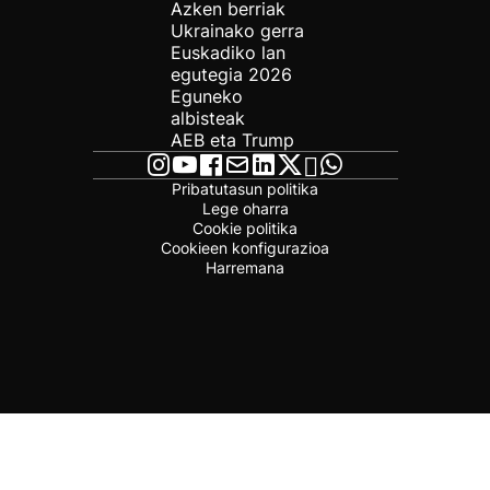
Azken berriak
Ukrainako gerra
Euskadiko lan
egutegia 2026
Eguneko
albisteak
AEB eta Trump
Pribatutasun politika
Lege oharra
Cookie politika
Cookieen konfigurazioa
Harremana