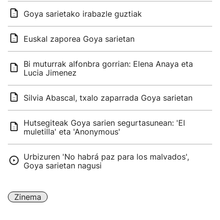
Goya sarietako irabazle guztiak
Euskal zaporea Goya sarietan
Bi muturrak alfonbra gorrian: Elena Anaya eta
Lucia Jimenez
Silvia Abascal, txalo zaparrada Goya sarietan
Hutsegiteak Goya sarien segurtasunean: 'El
muletilla' eta 'Anonymous'
Urbizuren 'No habrá paz para los malvados',
Goya sarietan nagusi
Zinema