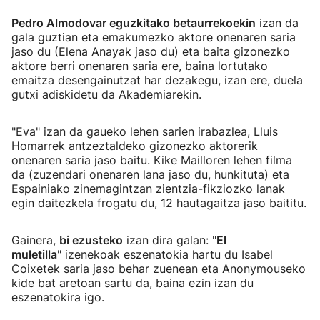
Pedro Almodovar eguzkitako betaurrekoekin
izan da
gala guztian eta emakumezko aktore onenaren saria
jaso du (Elena Anayak jaso du) eta baita gizonezko
aktore berri onenaren saria ere, baina lortutako
emaitza desengainutzat har dezakegu, izan ere, duela
gutxi adiskidetu da Akademiarekin.
"Eva" izan da gaueko lehen sarien irabazlea, Lluis
Homarrek antzeztaldeko gizonezko aktorerik
onenaren saria jaso baitu. Kike Mailloren lehen filma
da (zuzendari onenaren lana jaso du, hunkituta) eta
Espainiako zinemagintzan zientzia-fikziozko lanak
egin daitezkela frogatu du, 12 hautagaitza jaso baititu.
Gainera,
bi ezusteko
izan dira galan: "
El
muletilla
" izenekoak eszenatokia hartu du Isabel
Coixetek saria jaso behar zuenean eta Anonymouseko
kide bat aretoan sartu da, baina ezin izan du
eszenatokira igo.