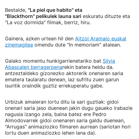
Bestalde,
"La piel que habito" eta
"Blackthorn" pelikulek launa sari
eskuratu dituzte eta
"La voz dormida" filmak, berriz, hiru.
Gainera, azken urtean hil den
Aitzol Aramaio euskal
zinemagilea
omendu dute "In memoriam" atalean.
Galako momentu hunkigarrienetariko bat
Silvia
Abascalen berragerpena
rekin batera heldu da.
antzeztaldeko gizonezko aktorerik onenaren saria
ematera taularatu denean, iaz sufritu zuen garun
isuritik oraindik guztiz errekuperatu gabe.
Urbizuk amaieran lortu ditu ia sari guztiak: gidoi
onenari saria jaso duenean jakin dugu gaueko irabazle
nagusia izango zela, baina batez ere Pedro
Almodovarrek gidoi onenaren saria galdu duenean,
"Arrugas" animaziozko filmaren aurrean (sariotan hori
lortu duen animaziozko lehen lana da).