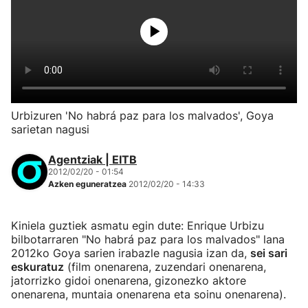
Urbizuren 'No habrá paz para los malvados', Goya
sarietan nagusi
Agentziak | EITB
2012/02/20 - 01:54
Azken eguneratzea
2012/02/20 - 14:33
Kiniela guztiek asmatu egin dute: Enrique Urbizu
bilbotarraren "No habrá paz para los malvados" lana
2012ko Goya sarien irabazle nagusia izan da,
sei sari
eskuratuz
(film onenarena, zuzendari onenarena,
jatorrizko gidoi onenarena, gizonezko aktore
onenarena, muntaia onenarena eta soinu onenarena).