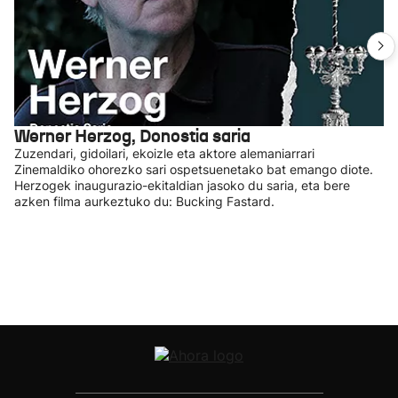
Werner Herzog, Donostia saria
Zuzendari, gidoilari, ekoizle eta aktore alemaniarrari
Zinemaldiko ohorezko sari ospetsuenetako bat emango diote.
Herzogek inaugurazio-ekitaldian jasoko du saria, eta bere
azken filma aurkeztuko du: Bucking Fastard.