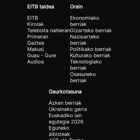
EITB taldea
Orain
EITB
Ekonomiako
Kirolak
berriak
Telebista nahieran
Gizarteko berriak
Primeran
Nazioarteko
Gaztea
berriak
Makusi
Politikako berriak
Guau - Gure
Kulturako berriak
Audioa
Teknologiako
berriak
Osasuneko
berriak
Gaurkotasuna
Azken berriak
Ukrainako gerra
Euskadiko lan
egutegia 2026
Eguneko
albisteak