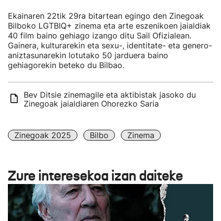
Ekainaren 22tik 29ra bitartean egingo den Zinegoak
Bilboko LGTBIQ+ zinema eta arte eszenikoen jaialdiak
40 film baino gehiago izango ditu Sail Ofizialean.
Gainera, kulturarekin eta sexu-, identitate- eta genero-
aniztasunarekin lotutako 50 jarduera baino
gehiagorekin beteko du Bilbao.
Bev Ditsie zinemagile eta aktibistak jasoko du
Zinegoak jaialdiaren Ohorezko Saria
Zinegoak 2025
Bilbo
Zinema
Zure interesekoa izan daiteke