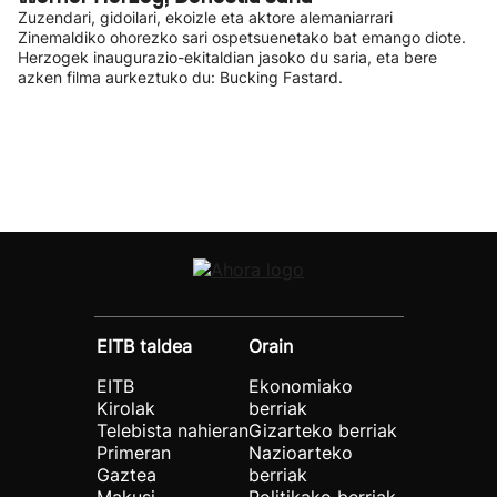
Zuzendari, gidoilari, ekoizle eta aktore alemaniarrari
Zinemaldiko ohorezko sari ospetsuenetako bat emango diote.
Herzogek inaugurazio-ekitaldian jasoko du saria, eta bere
azken filma aurkeztuko du: Bucking Fastard.
EITB taldea
Orain
EITB
Ekonomiako
Kirolak
berriak
Telebista nahieran
Gizarteko berriak
Primeran
Nazioarteko
Gaztea
berriak