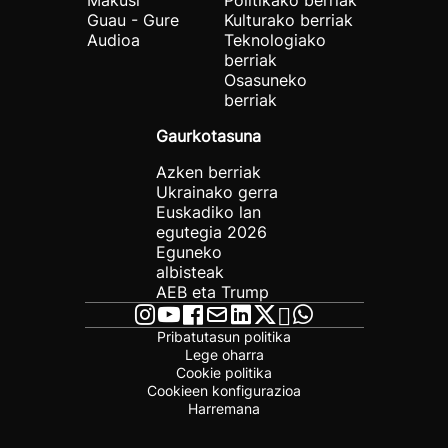
Makusi
Politikako berriak
Guau - Gure
Kulturako berriak
Audioa
Teknologiako
berriak
Osasuneko
berriak
Gaurkotasuna
Azken berriak
Ukrainako gerra
Euskadiko lan
egutegia 2026
Eguneko
albisteak
AEB eta Trump
Pribatutasun politika
Lege oharra
Cookie politika
Cookieen konfigurazioa
Harremana