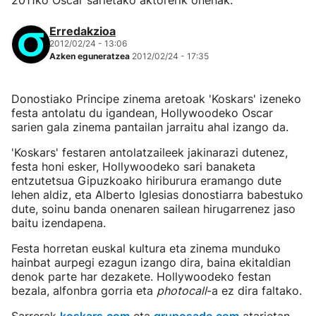
2011ko Oscar sarietako aktorerik onenak.
Erredakzioa
2012/02/24 - 13:06
Azken eguneratzea
2012/02/24 - 17:35
Donostiako Principe zinema aretoak 'Koskars' izeneko
festa antolatu du igandean, Hollywoodeko Oscar
sarien gala zinema pantailan jarraitu ahal izango da.
'Koskars' festaren antolatzaileek jakinarazi dutenez,
festa honi esker, Hollywoodeko sari banaketa
entzutetsua Gipuzkoako hiriburura eramango dute
lehen aldiz, eta Alberto Iglesias donostiarra babestuko
dute, soinu banda onenaren sailean hirugarrenez jaso
baitu izendapena.
Festa horretan euskal kultura eta zinema munduko
hainbat aurpegi ezagun izango dira, baina ekitaldian
denok parte har dezakete. Hollywoodeko festan
bezala, alfonbra gorria eta
photocall
-a ez dira faltako.