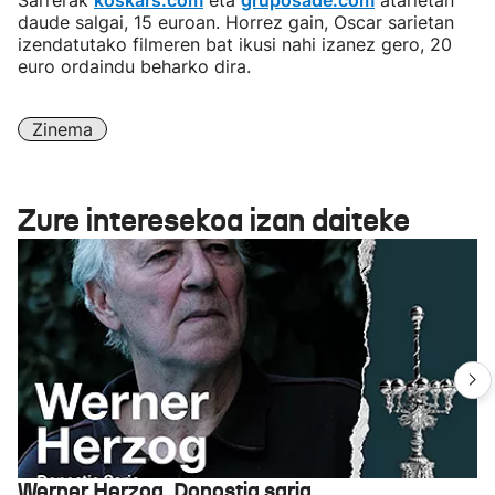
Sarrerak
koskars.com
eta
gruposade.com
atarietan
daude salgai, 15 euroan. Horrez gain, Oscar sarietan
izendatutako filmeren bat ikusi nahi izanez gero, 20
euro ordaindu beharko dira.
Zinema
Zure interesekoa izan daiteke
Werner Herzog, Donostia saria