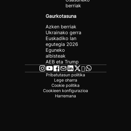
berriak
Gaurkotasuna
Azken berriak
Ukrainako gerra
Euskadiko lan
egutegia 2026
Eguneko
albisteak
AEB eta Trump
Pribatutasun politika
Lege oharra
Cookie politika
Cookieen konfigurazioa
Harremana