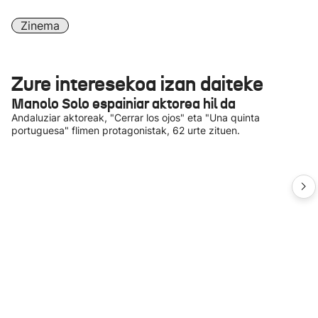
Zinema
Zure interesekoa izan daiteke
Manolo Solo espainiar aktorea hil da
Andaluziar aktoreak, "Cerrar los ojos" eta "Una quinta
portuguesa" flimen protagonistak, 62 urte zituen.