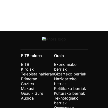
EITB taldea
Orain
EITB
Ekonomiako
Kirolak
berriak
Telebista nahieran
Gizarteko berriak
Primeran
Nazioarteko
Gaztea
berriak
Makusi
Politikako berriak
Guau - Gure
Kulturako berriak
Audioa
Teknologiako
berriak
Osasuneko