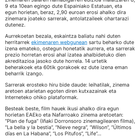
9 eta 10ean egingo dute Espainiako Estatuan, eta
egun horietan, beraz, 2,90 euroan erosi ahalko dira
zinemara joateko sarrerak, antolatzaileek ohartarazi
dutenez.
Aurrekoetan bezala, eskaintza baliatu nahi duten
herritarrek
ekimenaren webgunean
sartu beharko dute
izena emateko, ostegun honetatik aurrera, eta sarrerak
prezio horretan erosi ahal izatea ahalbidetuko dien
akreditazioa jasoko dute horrela. 14 urtetik
beherakoek eta 60tik gorakoek ez dute izena eman
beharrik izango.
Sarrerak erosteko hiru bide daude: leihatilak, zinema
aretoen atarietan egoten diren kutxazainak eta
Interneteko ohiko plataformak.
Besteak beste, film hauek ikusi ahalko dira egun
horietan EAEko eta Nafarroako zinema aretoetan:
“Plan de fuga” (Iñaki Dorronsoro zinemagilearen filma),
“La bella y la bestia”, “Nieve negra”, “Wilson”, “Últimos
días en La Habana”, “Los Pitufos”, “Life”…