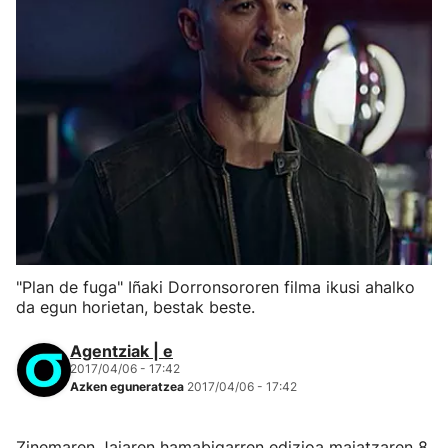
"Plan de fuga" Iñaki Dorronsororen filma ikusi ahalko
da egun horietan, bestak beste.
Agentziak | e
2017/04/06 - 17:42
Azken eguneratzea
2017/04/06 - 17:42
Zinemaren Jaiaren hamabigarren edizioa maiatzaren 8,