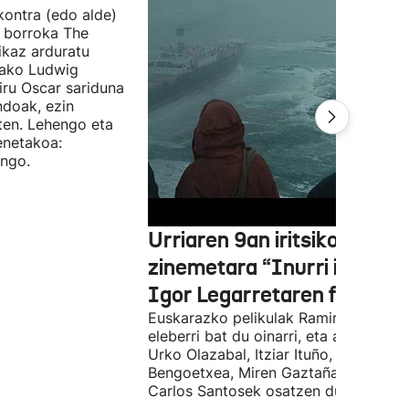
 kontra (edo alde)
n borroka The
ikaz arduratu
otako Ludwig
iru Oscar sariduna
ndoak, ezin
ten. Lehengo eta
enetakoa:
ango.
Urriaren 9an iritsiko da
zinemetara “Inurri itsuak”
Igor Legarretaren filma
Euskarazko pelikulak Ramiro Pinillare
eleberri bat du oinarri, eta antzeztald
Urko Olazabal, Itziar Ituño, Josean
Bengoetxea, Miren Gaztañaga eta
Carlos Santosek osatzen dute.