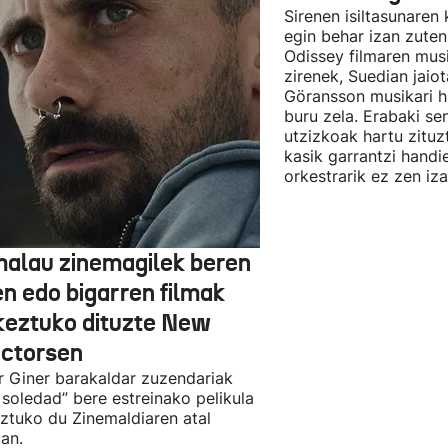
Sirenen isiltasunaren
egin behar izan zute
Odissey filmaren mus
zirenek, Suedian jai
Göransson musikari h
buru zela. Erabaki se
utzizkoak hartu zituz
kasik garrantzi handi
orkestrarik ez zen iz
alau zinemagilek beren
en edo bigarren filmak
keztuko dituzte New
ectorsen
r Giner barakaldar zuzendariak
 soledad” bere estreinako pelikula
ztuko du Zinemaldiaren atal
an.