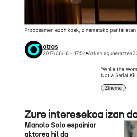
Proposamen ezohikoak, zinemetako pantailetan
otros
2017/06/16 - 17:54
Azken eguneratzea
2
"While the Wome
Not a Serial Kil
Zinema
Zure interesekoa izan d
Manolo Solo espainiar
aktorea hil da