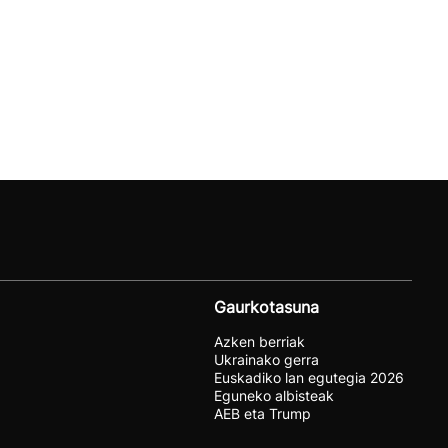
Gaurkotasuna
Azken berriak
Ukrainako gerra
Euskadiko lan egutegia 2026
Eguneko albisteak
AEB eta Trump