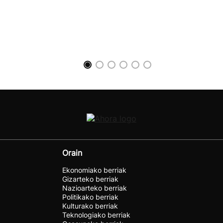
Orain
Ekonomiako berriak
Gizarteko berriak
Nazioarteko berriak
Politikako berriak
Kulturako berriak
Teknologiako berriak