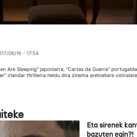
017/06/16 - 17:54
n Are Sleeping" japoniarra, "Cartas da Guerra" portugalda
ler" irlandar thrillerra heldu dira zinema aretoetara ostiralare
aiteke
Eta sirenek kan
bazuten egin?!