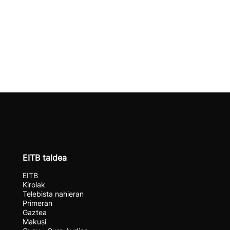
EITB taldea
EITB
Kirolak
Telebista nahieran
Primeran
Gaztea
Makusi