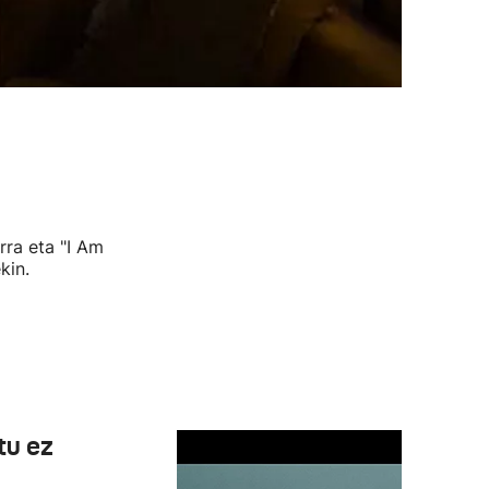
rra eta "I Am
kin.
tu ez