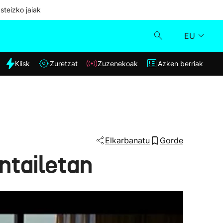
steizko jaiak
EU
dia
Klisk
Zuretzat
Zuzenekoak
Azken berriak
Klisk
Zuzenekoak
Zuretzat
Elkarbanatu
Gorde
ntailetan
Azken berriak