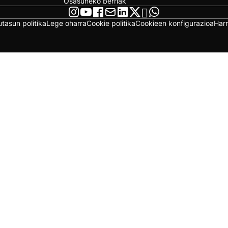
Osasuneko berriak
utasun politika
Lege oharra
Cookie politika
Cookieen konfigurazioa
Har