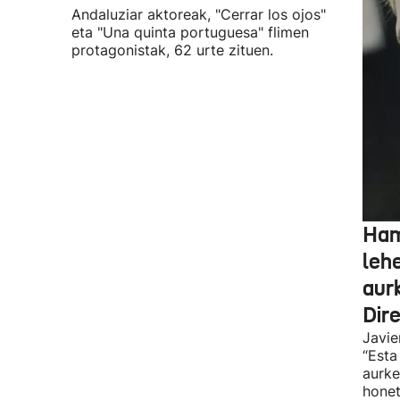
Andaluziar aktoreak, "Cerrar los ojos"
eta "Una quinta portuguesa" flimen
protagonistak, 62 urte zituen.
Ham
leh
aur
Dir
Javie
“Esta
aurke
honet