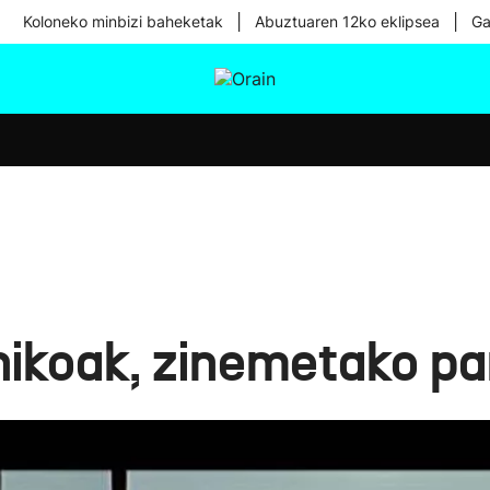
|
|
Koloneko minbizi baheketak
Abuztuaren 12ko eklipsea
Ga
tura
Ikusmiran
Egural
Osasuna
Teknologia
koak, zinemetako pa