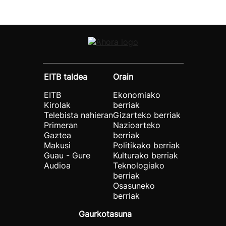
EITB taldea
Orain
EITB
Ekonomiako
Kirolak
berriak
Telebista nahieran
Gizarteko berriak
Primeran
Nazioarteko
Gaztea
berriak
Makusi
Politikako berriak
Guau - Gure
Kulturako berriak
Audioa
Teknologiako
berriak
Osasuneko
berriak
Gaurkotasuna