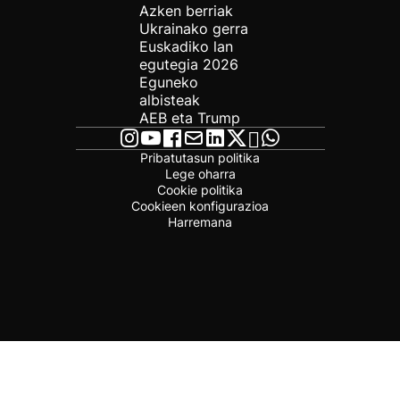
Azken berriak
Ukrainako gerra
Euskadiko lan
egutegia 2026
Eguneko
albisteak
AEB eta Trump
Pribatutasun politika
Lege oharra
Cookie politika
Cookieen konfigurazioa
Harremana