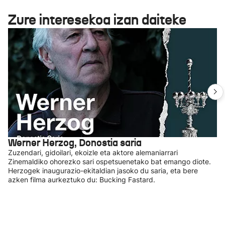
Zure interesekoa izan daiteke
Werner Herzog, Donostia saria
Zuzendari, gidoilari, ekoizle eta aktore alemaniarrari
Zinemaldiko ohorezko sari ospetsuenetako bat emango diote.
Herzogek inaugurazio-ekitaldian jasoko du saria, eta bere
azken filma aurkeztuko du: Bucking Fastard.