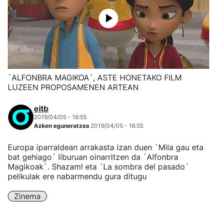
`ALFONBRA MAGIKOA´, ASTE HONETAKO FILM
LUZEEN PROPOSAMENEN ARTEAN
eitb
2019/04/05 - 16:55
Azken eguneratzea
2019/04/05 - 16:55
Europa iparraldean arrakasta izan duen `Mila gau eta
bat gehiago´ liburuan oinarritzen da `Alfonbra
Magikoak´. Shazam! eta `La sombra del pasado´
pelikulak ere nabarmendu gura ditugu
Zinema