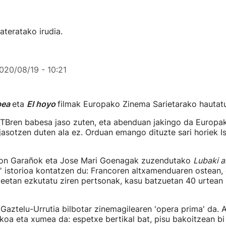
ateratako irudia.
020/08/19 - 10:21
bea
eta
El hoyo
filmak Europako Zinema Sarietarako hautatu
EiTBren babesa jaso zuten, eta abenduan jakingo da Europak
jasotzen duten ala ez. Orduan emango dituzte sari horiek I
 Jon Garañok eta Jose Mari Goenagak zuzendutako
Lubaki 
n' istorioa kontatzen du: Francoren altxamenduaren ostean,
xeetan ezkutatu ziren pertsonak, kasu batzuetan 40 urtean 
Gaztelu-Urrutia bilbotar zinemagilearen 'opera prima' da.
zkoa eta xumea da: espetxe bertikal bat, pisu bakoitzean bi