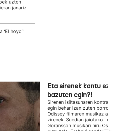
soek uzten
eran janariz
 ‘El hoyo’'
Eta sirenek kantu ez
bazuten egin?!
Sirenen isiltasunaren kontra (edo alde
egin behar izan zuten borroka The
Odissey filmaren musikaz arduratu
zirenek, Suedian jaiotako Ludwig
Göransson musikari hiru Oscar saridu