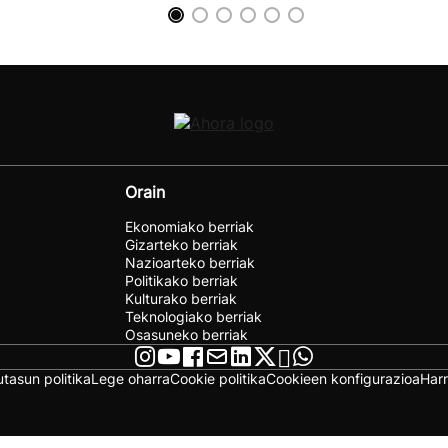
Orain
Ekonomiako berriak
Gizarteko berriak
Nazioarteko berriak
Politikako berriak
Kulturako berriak
Teknologiako berriak
Osasuneko berriak
utasun politika
Lege oharra
Cookie politika
Cookieen konfigurazioa
Har