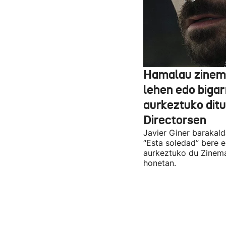
Hamalau zinem
lehen edo bigar
aurkeztuko dit
Directorsen
Javier Giner barakal
“Esta soledad” bere e
aurkeztuko du Zinema
honetan.