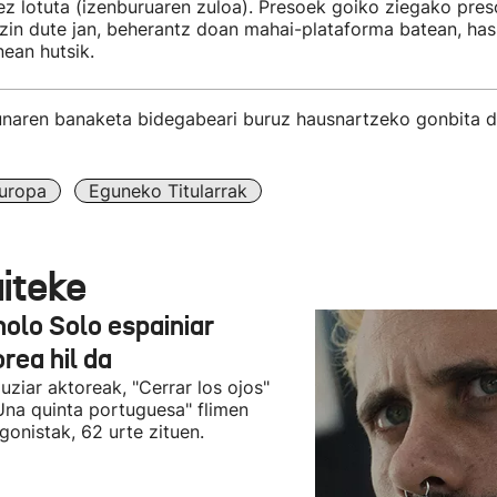
ez lotuta (izenburuaren zuloa). Presoek goiko ziegako pre
zin dute jan, beherantz doan mahai-plataforma batean, hasi
ean hutsik.
unaren banaketa bidegabeari buruz hausnartzeko gonbita da
uropa
Eguneko Titularrak
aiteke
olo Solo espainiar
rea hil da
uziar aktoreak, "Cerrar los ojos"
Una quinta portuguesa" flimen
gonistak, 62 urte zituen.