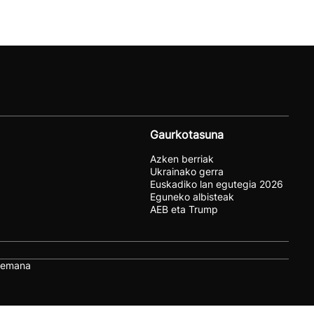
Gaurkotasuna
Azken berriak
Ukrainako gerra
Euskadiko lan egutegia 2026
Eguneko albisteak
AEB eta Trump
remana