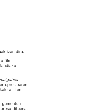
ak izan dira.
o film
slandiako
amaigabea
 errepresioaren
kalera irten
 Argumentua
 preso dituena,