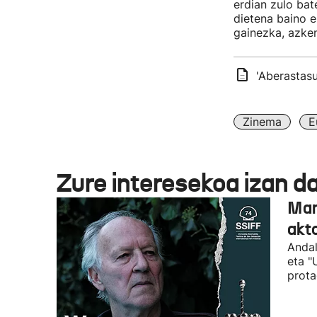
erdian zulo bat
dietena baino e
gainezka, azken
'Aberastas
Zinema
E
Zure interesekoa izan d
Man
akto
Andal
eta "
prota