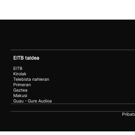
EITB taldea
EITB
Kirolak
Telebista nahieran
Primeran
Gaztea
Makusi
Guau - Gure Audioa
Pribat