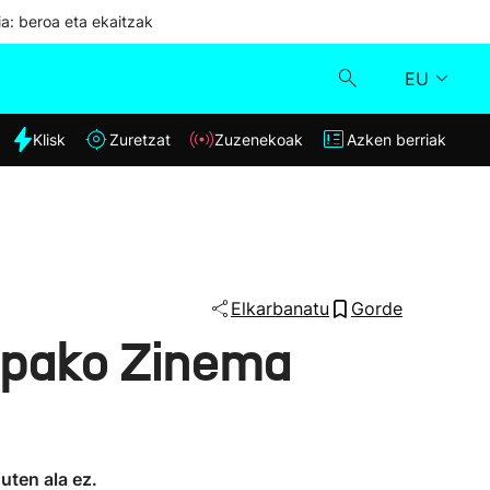
ia: beroa eta ekaitzak
EU
dia
Klisk
Zuretzat
Zuzenekoak
Azken berriak
Klisk
Zuzenekoak
Zuretzat
Elkarbanatu
Gorde
ropako Zinema
Azken berriak
uten ala ez.