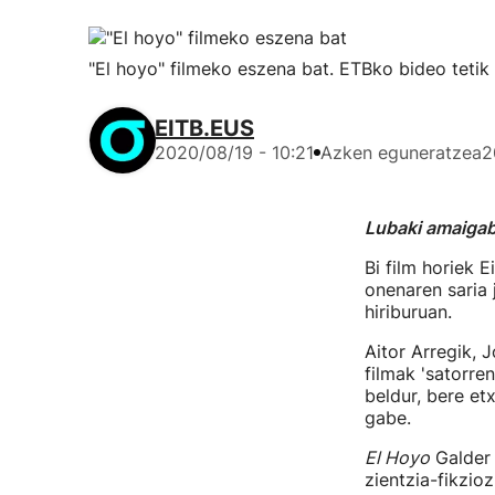
"El hoyo" filmeko eszena bat. ETBko bideo tetik 
EITB.EUS
2020/08/19 - 10:21
Azken eguneratzea
2
Lubaki amaiga
Bi film horiek 
onenaren saria 
hiriburuan.
Aitor Arregik,
filmak 'satorre
beldur, bere et
gabe.
El Hoyo
Galder 
zientzia-fikzio