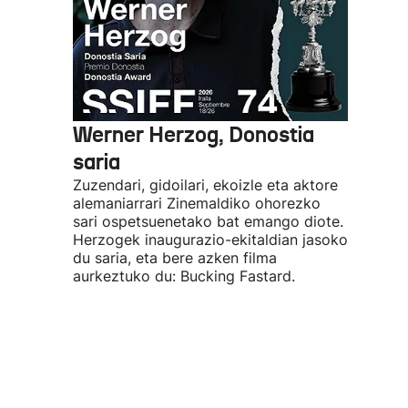
Werner Herzog, Donostia
saria
Zuzendari, gidoilari, ekoizle eta aktore
alemaniarrari Zinemaldiko ohorezko
sari ospetsuenetako bat emango diote.
Herzogek inaugurazio-ekitaldian jasoko
du saria, eta bere azken filma
aurkeztuko du: Bucking Fastard.