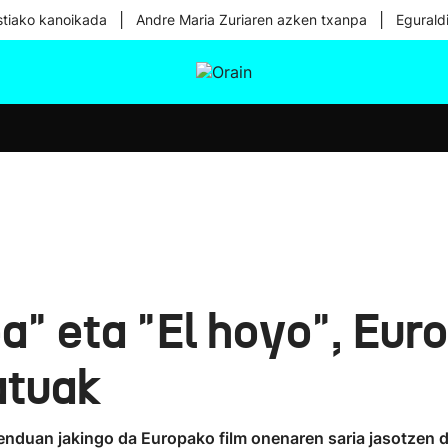
|
|
tiako kanoikada
Andre Maria Zuriaren azken txanpa
Egurald
tura
Ikusmiran
Egural
Osasuna
Teknologia
a" eta "El hoyo", Eu
atuak
benduan jakingo da Europako film onenaren saria jasotzen d