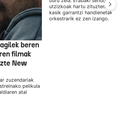
buru zela. Erabaki sendoak, ezin
utzizkoak hartu zituzten. Lehengo et
kasik garrantzi handienetakoa:
orkestrarik ez zen izango.
agilek beren
ren filmak
uzte New
dar zuzendariak
streinako pelikula
ldiaren atal