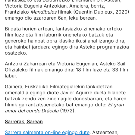
Victoria Eugenia Antzokian. Amaiera, berriz,
Frantziako
Mandibules
filmak (Quentin Dupieux, 2020)
emango dio azaroaren 6an, leku berean.
Bi data horien artean, fantasiazko zinemako urteko
film luze eta film laburrik onenetako batzuk eta
generoko hainbat obra klasiko ikusi ahal izango dira,
eta hainbat jarduera egingo dira Asteko programazioa
osatzeko.
Antzoki Zaharrean eta Victoria Eugenian, Asteko Sail
Ofizialeko filmak emango dira: 18 film luze eta 33 film
labur.
Gainera, Euskadiko Filmategiarekin lankidetzan,
omenaldia egingo diote Javier Aguirre duela hilabete
batzuk zendu zen zinemagile donostiarrari, eta haren
filmik garrantzitsuenetako bat emango dute:
El gran
amor del conde Drácula
(1972).
Sarrerak, Sarean
Sarrera salmenta on-line egingo dute
. Asteartean,