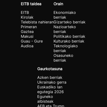
EITB taldea
Orain
EITB
Ekonomiako
Kirolak
berriak
Telebista nahieran
Gizarteko berriak
Primeran
Nazioarteko
Gaztea
berriak
Makusi
Politikako berriak
Guau - Gure
Kulturako berriak
Audioa
Teknologiako
berriak
Osasuneko
berriak
Gaurkotasuna
Azken berriak
Ukrainako gerra
Euskadiko lan
egutegia 2026
Eguneko
albisteak
AEB eta Trump