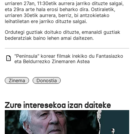
urriaren 27an, 11:30etik aurrera jarriko dituzte salgai,
eta 29ra arte hala erosi beharko dira. Ostiraletik,
urriaren 30etik aurrera, berriz, bi antzokietako
leihatiletan ere jarriko dituzte salgai.
Ordutegi guztiak doituko dituzte, emanaldi guztiak
bederatziak baino lehen amai daitezen.
"Peninsula" korear filmak irekiko du Fantasiazko
eta Beldurrezko Zinemaren Astea
Zinema
Donostia
Zure interesekoa izan daiteke