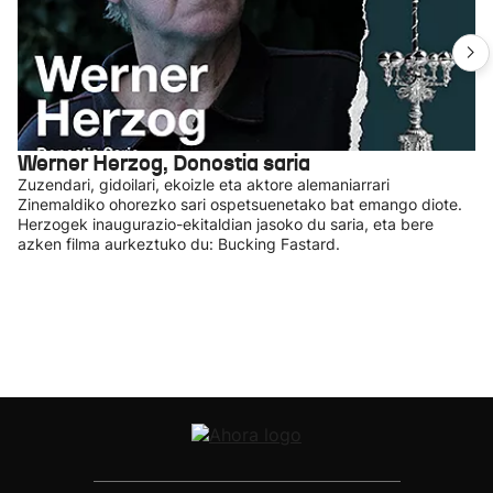
Werner Herzog, Donostia saria
Zuzendari, gidoilari, ekoizle eta aktore alemaniarrari
Zinemaldiko ohorezko sari ospetsuenetako bat emango diote.
Herzogek inaugurazio-ekitaldian jasoko du saria, eta bere
azken filma aurkeztuko du: Bucking Fastard.