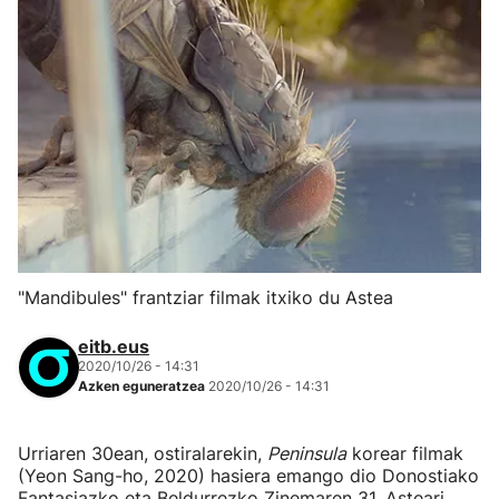
"Mandibules" frantziar filmak itxiko du Astea
eitb.eus
2020/10/26 - 14:31
Azken eguneratzea
2020/10/26 - 14:31
Urriaren 30ean, ostiralarekin,
Peninsula
korear filmak
(Yeon Sang-ho, 2020) hasiera emango dio Donostiako
Fantasiazko eta Beldurrezko Zinemaren 31. Asteari,