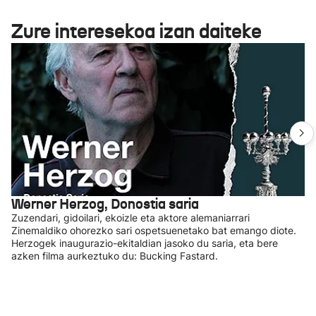
Zure interesekoa izan daiteke
Werner Herzog, Donostia saria
Zuzendari, gidoilari, ekoizle eta aktore alemaniarrari
Zinemaldiko ohorezko sari ospetsuenetako bat emango diote.
Herzogek inaugurazio-ekitaldian jasoko du saria, eta bere
azken filma aurkeztuko du: Bucking Fastard.