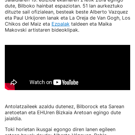
dute, Bilboko hainbat espaziotan. 51 lan aurkeztuko
dituzte sail ofizialean, besteak beste Alberto Vazquez
eta Paul Urkijoren lanak eta La Oreja de Van Gogh, Los
Chikos del Maiz eta
Ezpalak
taldeen eta Maika
Makovski artistaren bideoklipak.
Antolatzaileek azaldu dutenez, Bilborock eta Sarean
aretoetan eta EHUren Bizkaia Aretoan egingo dute
jaialdia.
Toki horietan ikusgai egongo diren lanen egileen