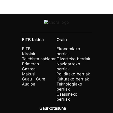
EITB taldea
Orain
EITB
Ekonomiako
Kirolak
berriak
Telebista nahieran
Gizarteko berriak
Primeran
Nazioarteko
Gaztea
berriak
Makusi
Politikako berriak
Guau - Gure
Kulturako berriak
Audioa
Teknologiako
berriak
Osasuneko
berriak
Gaurkotasuna