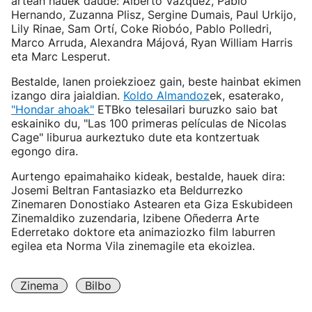
artean hauek daude: Alberto Vázquez, Pablo
Hernando, Zuzanna Plisz, Sergine Dumais, Paul Urkijo,
Lily Rinae, Sam Ortí, Coke Riobóo, Pablo Polledri,
Marco Arruda, Alexandra Májová, Ryan William Harris
eta Marc Lesperut.
Bestalde, lanen proiekzioez gain, beste hainbat ekimen
izango dira jaialdian.
Koldo Almandoz
ek, esaterako,
"Hondar ahoak"
ETBko telesailari buruzko saio bat
eskainiko du, "Las 100 primeras películas de Nicolas
Cage" liburua aurkeztuko dute eta kontzertuak
egongo dira.
Aurtengo epaimahaiko kideak, bestalde, hauek dira:
Josemi Beltran Fantasiazko eta Beldurrezko
Zinemaren Donostiako Astearen eta Giza Eskubideen
Zinemaldiko zuzendaria, Izibene Oñederra Arte
Ederretako doktore eta animaziozko film laburren
egilea eta Norma Vila zinemagile eta ekoizlea.
Zinema
Bilbo