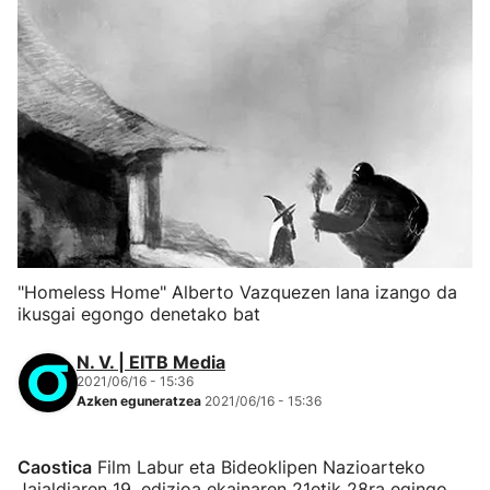
"Homeless Home" Alberto Vazquezen lana izango da
ikusgai egongo denetako bat
N. V. | EITB Media
2021/06/16 - 15:36
Azken eguneratzea
2021/06/16 - 15:36
Caostica
Film Labur eta Bideoklipen Nazioarteko
Jaialdiaren 19. edizioa ekainaren 21etik 28ra egingo