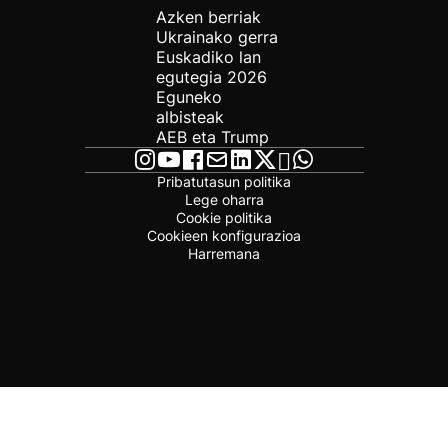
Azken berriak
Ukrainako gerra
Euskadiko lan
egutegia 2026
Eguneko
albisteak
AEB eta Trump
Pribatutasun politika
Lege oharra
Cookie politika
Cookieen konfigurazioa
Harremana