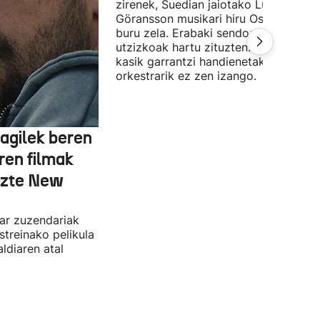
zirenek, Suedian jaiotako Ludwig
Göransson musikari hiru Oscar saridu
buru zela. Erabaki sendoak, ezin
utzizkoak hartu zituzten. Lehengo et
kasik garrantzi handienetakoa:
orkestrarik ez zen izango.
agilek beren
ren filmak
uzte New
dar zuzendariak
streinako pelikula
ldiaren atal