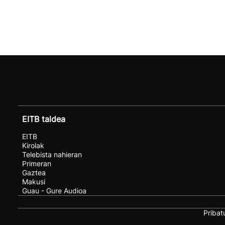
EITB taldea
EITB
Kirolak
Telebista nahieran
Primeran
Gaztea
Makusi
Guau - Gure Audioa
Pribat