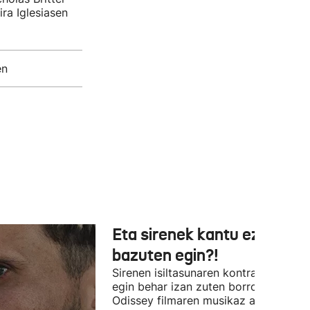
ra Iglesiasen
en
Eta sirenek kantu ez
bazuten egin?!
Sirenen isiltasunaren kontra (edo alde
egin behar izan zuten borroka The
Odissey filmaren musikaz arduratu