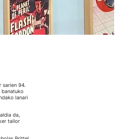
 sarien 94.
) banatuko
ndako lanari
ldia da,
er tailor
olas Brittel