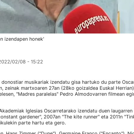
rren izendapen honek'
2022/02/08 - 15:22
s donostiar musikariak izendatu gisa hartuko du parte Oscar
an, zeinak martxoaren 27an (28ko goizaldea Euskal Herrian
elesen, "Madres paralelas" Pedro Almodovarren filmean egi
kademiak Iglesias Oscarretarako izendatu duen laugarren a
nstant gardener", 2007an "The kite runner" eta 2011n "Tink
ikulekin parte hartu eta gero.
, Hans Zimmer ("Dune"), Germaine Franco ("Encanto"), Nich