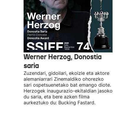
Werner Herzog, Donostia
saria
Zuzendari, gidoilari, ekoizle eta aktore
alemaniarrari Zinemaldiko ohorezko
sari ospetsuenetako bat emango diote.
Herzogek inaugurazio-ekitaldian jasoko
du saria, eta bere azken filma
aurkeztuko du: Bucking Fastard.