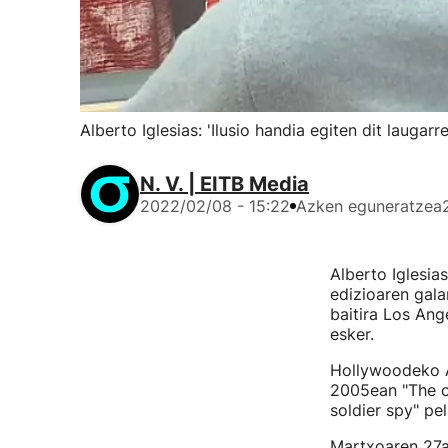
Alberto Iglesias: 'Ilusio handia egiten dit lauga
N. V. | EITB Media
2022/02/08 - 15:22
Azken eguneratzea
Alberto Iglesia
edizioaren gal
baitira Los Ang
esker.
Hollywoodeko A
2005ean "The co
soldier spy" pel
Martxoaren 27an