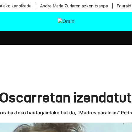
|
|
tiako kanoikada
Andre Maria Zuriaren azken txanpa
Egurald
tura
Ikusmiran
Egural
Osasuna
Teknologia
 Oscarretan izendatu
 irabazteko hautagaietako bat da, "Madres paralelas" Ped