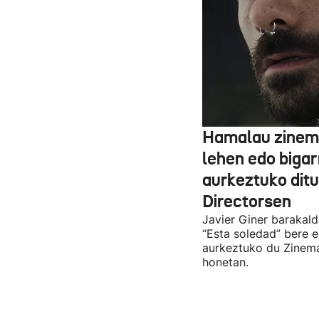
Hamalau zinem
lehen edo bigar
aurkeztuko dit
Directorsen
Javier Giner barakal
“Esta soledad” bere e
aurkeztuko du Zinema
honetan.