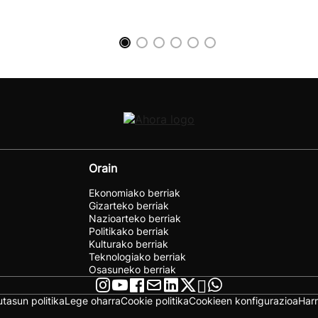
Orain
Ekonomiako berriak
Gizarteko berriak
Nazioarteko berriak
Politikako berriak
Kulturako berriak
Teknologiako berriak
Osasuneko berriak
utasun politika
Lege oharra
Cookie politika
Cookieen konfigurazioa
Har