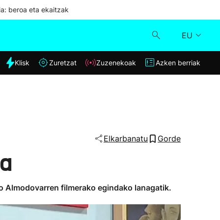
ia: beroa eta ekaitzak
EU
dia
Klisk
Zuretzat
Zuzenekoak
Azken berriak
Klisk
Zuzenekoak
Zuretzat
Elkarbanatu
Gorde
ta
Azken berriak
ro Almodovarren filmerako egindako lanagatik.