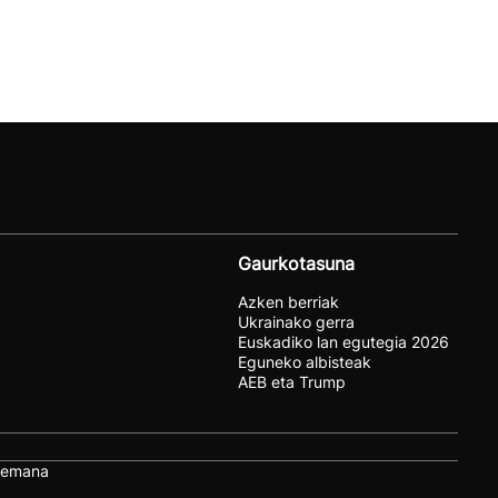
Gaurkotasuna
Azken berriak
Ukrainako gerra
Euskadiko lan egutegia 2026
Eguneko albisteak
AEB eta Trump
remana