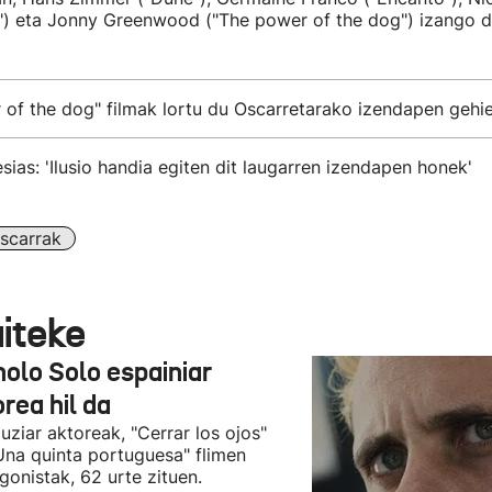
") eta Jonny Greenwood ("The power of the dog") izango di
 of the dog" filmak lortu du Oscarretarako izendapen gehi
esias: 'Ilusio handia egiten dit laugarren izendapen honek'
scarrak
aiteke
olo Solo espainiar
rea hil da
uziar aktoreak, "Cerrar los ojos"
Una quinta portuguesa" flimen
gonistak, 62 urte zituen.