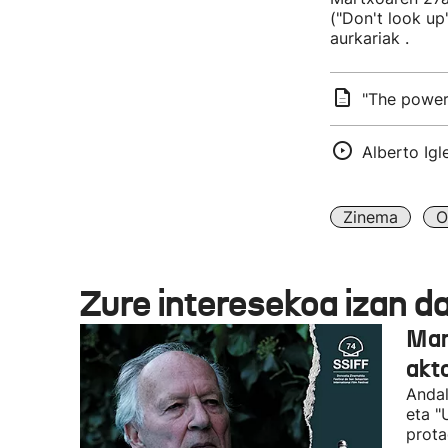
("Don't look up
aurkariak .
"The power
Alberto Igl
Zinema
O
Zure interesekoa izan d
Man
akto
Andal
eta "
prota