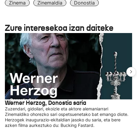
Zinema
Zinemaldia
Donostia
Zure interesekoa izan daiteke
Werner Herzog, Donostia saria
Zuzendari, gidoilari, ekoizle eta aktore alemaniarrari
Zinemaldiko ohorezko sari ospetsuenetako bat emango diote.
Herzogek inaugurazio-ekitaldian jasoko du saria, eta bere
azken filma aurkeztuko du: Bucking Fastard.