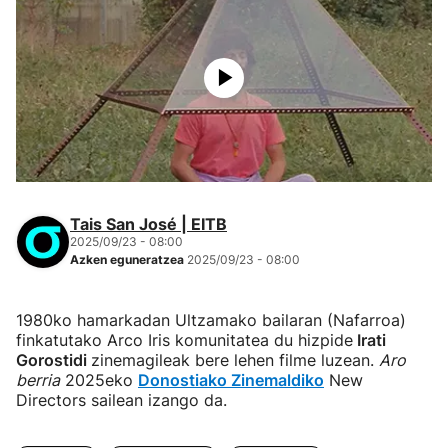
Tais San José | EITB
2025/09/23 - 08:00
Azken eguneratzea
2025/09/23 - 08:00
1980ko hamarkadan Ultzamako bailaran (Nafarroa)
finkatutako Arco Iris komunitatea du hizpide
Irati
Gorostidi
zinemagileak bere lehen filme luzean.
Aro
berria
2025eko
Donostiako Zinemaldiko
New
Directors sailean izango da.