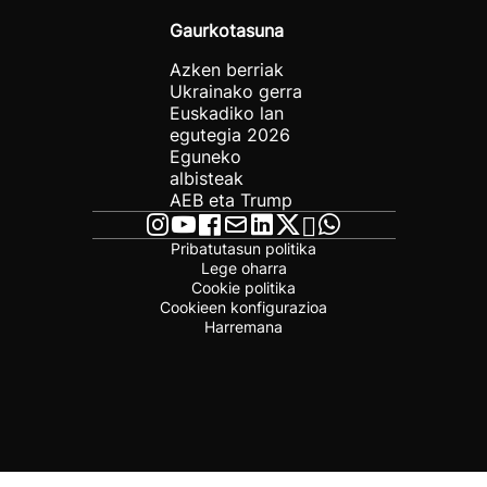
Gaurkotasuna
Azken berriak
Ukrainako gerra
Euskadiko lan
egutegia 2026
Eguneko
albisteak
AEB eta Trump
Pribatutasun politika
Lege oharra
Cookie politika
Cookieen konfigurazioa
Harremana