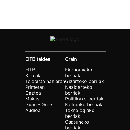
EITB taldea
Orain
EITB
Ekonomiako
Kirolak
berriak
Telebista nahieran
Gizarteko berriak
Primeran
Nazioarteko
Gaztea
berriak
Makusi
Politikako berriak
Guau - Gure
Kulturako berriak
Audioa
Teknologiako
berriak
Osasuneko
berriak