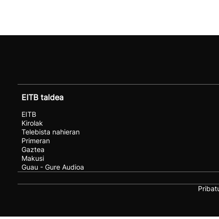
EITB taldea
EITB
Kirolak
Telebista nahieran
Primeran
Gaztea
Makusi
Guau - Gure Audioa
Pribat