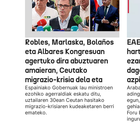
Robles, Marlaska, Bolaños
EAE
eta Albares Kongresuan
har
agertuko dira abuztuaren
eza
amaieran, Ceutako
dago
migrazio-krisia dela eta
azpi
Espainiako Gobernuak lau ministroen
Araba
ezohiko agerraldiak eskatu ditu,
ading
uztailaren 30ean Ceutan hasitako
egun,
migrazio-krisiaren kudeaketaren berri
gehia
emateko.
Foru 
ingur