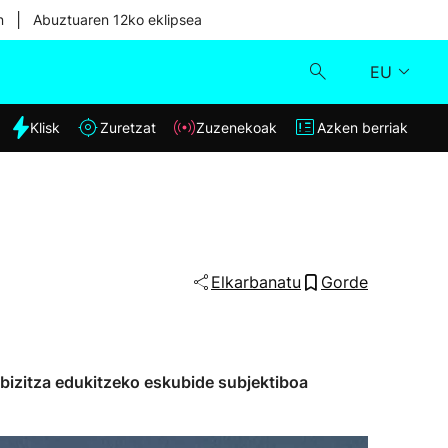
|
n
Abuztuaren 12ko eklipsea
EU
dia
Klisk
Zuretzat
Zuzenekoak
Azken berriak
Klisk
Zuzenekoak
Zuretzat
Elkarbanatu
Gorde
Azken berriak
ebizitza edukitzeko eskubide subjektiboa