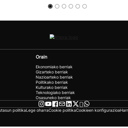
Orain
Ekonomiako berriak
Gizarteko berriak
Nazioarteko berriak
Politikako berriak
Kulturako berriak
Teknologiako berriak
Osasuneko berriak
utasun politika
Lege oharra
Cookie politika
Cookieen konfigurazioa
Har