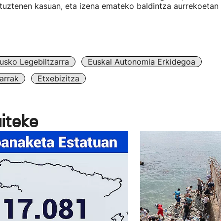
ituztenen kasuan, eta izena emateko baldintza aurrekoeta
usko Legebiltzarra
Euskal Autonomia Erkidegoa
arrak
Etxebizitza
aiteke