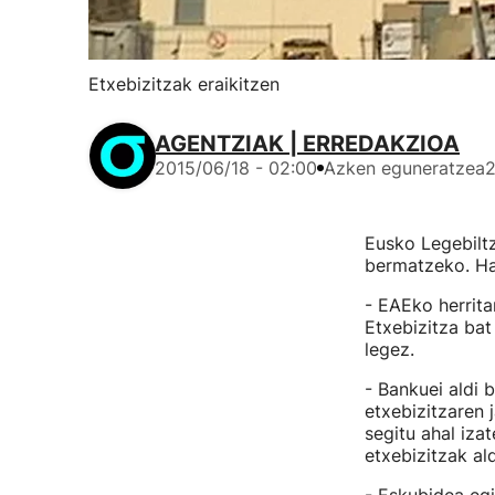
Etxebizitzak eraikitzen
AGENTZIAK | ERREDAKZIOA
2015/06/18 - 02:00
Azken eguneratzea
2
Eusko Legebiltz
bermatzeko. Ha
- EAEko herrita
Etxebizitza bat
legez.
- Bankuei aldi 
etxebizitzaren 
segitu ahal iza
etxebizitzak al