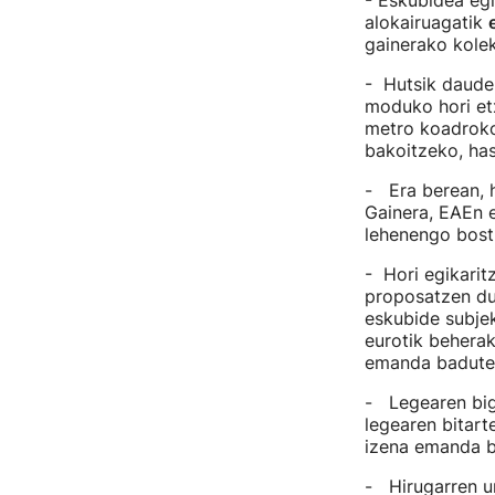
- Eskubidea egi
alokairuagatik
gainerako kolek
- Hutsik daude
moduko hori etx
metro koadroko.
bakoitzeko, has
- Era berean, h
Gainera, EAEn e
lehenengo bost 
- Hori egikarit
proposatzen dut
eskubide subjek
eurotik beherak
emanda badute 
- Legearen biga
legearen bitart
izena emanda b
- Hirugarren u