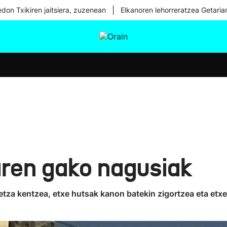
|
don Txikiren jaitsiera, zuzenean
Elkanoren lehorreratzea Getaria
tura
Ikusmiran
Egural
Osasuna
Teknologia
aren gako nagusiak
etza kentzea, etxe hutsak kanon batekin zigortzea eta etx