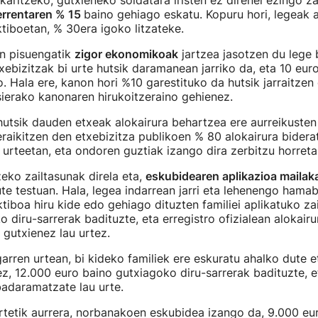
karitzeko, gutxieneko soldatara iristen ez direnei ezingo za
errentaren % 15
baino gehiago eskatu. Kopuru hori, legeak a
tiboetan, % 30era igoko litzateke.
n pisuengatik
zigor ekonomikoak
jartzea jasotzen du lege b
ebizitzak bi urte hutsik daramanean jarriko da, eta 10 eu
 Hala ere, kanon hori %10 garestituko da hutsik jarraitzen
ierako kanonaren hirukoitzeraino gehienez.
utsik dauden etxeak alokairura behartzea ere aurreikusten
raikitzen den etxebizitza publikoen % 80 alokairura bider
urteetan, eta ondoren guztiak izango dira zerbitzu horreta
zeko zailtasunak direla eta,
eskubidearen aplikazioa mailak
e testuan. Hala, legea indarrean jarri eta lehenengo hamabi
tiboa hiru kide edo gehiago dituzten familiei aplikatuko za
o diru-sarrerak badituzte, eta erregistro ofizialean alokair
gutxienez lau urtez.
rren urtean, bi kideko familiek ere eskuratu ahalko dute e
ez, 12.000 euro baino gutxiagoko diru-sarrerak badituzte, e
adaramatzate lau urte.
rtetik aurrera, norbanakoen eskubidea izango da, 9.000 eu