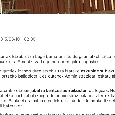
015/06/18 - 02:00
arrak Etxebizitza Lege berria onartu du gaur, etxebizitza i
uek dira Etxebizitza Lege berriaren gako nagusiak:
r guztiek izango dute etxebizitza izateko
eskubide subjekt
 lortzeko baliabiderik ez dutenek Administrazioari eskatu a
baterako etxeen
jabetza kentzea aurreikusten
du legeak. Hu
jabetza hartu ahal izango du administrazioak, maizterrek ha
teko. Bankuei eta haien mendeko erakundeei kenduko lizkie
di baterako;