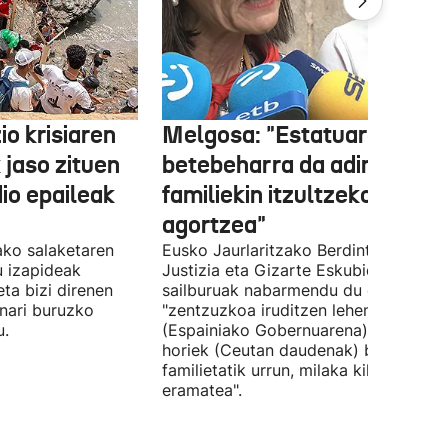
o krisiaren
Melgosa: "Estatuaren lehe
 jaso zituen
betebeharra da adingabea
dio epaileak
familiekin itzultzeko bideak
agortzea"
tako salaketaren
Eusko Jaurlaritzako Berdintasun,
u izapideak
Justizia eta Gizarte Eskubideetako
eta bizi direnen
sailburuak nabarmendu du ez zaiola
nari buruzko
"zentzuzkoa iruditzen lehen erantzun
u.
(Espainiako Gobernuarena) adingabe
horiek (Ceutan daudenak) beren
familietatik urrun, milaka kilometrotar
eramatea".