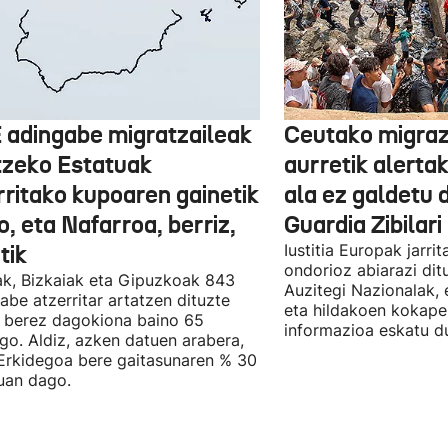
 adingabe migratzaileak
Ceutako migrazi
tzeko Estatuak
aurretik alertak
rritako kupoaren gainetik
ala ez galdetu 
, eta Nafarroa, berriz,
Guardia Zibilari
tik
Iustitia Europak jarri
ondorioz abiarazi dit
k, Bizkaiak eta Gipuzkoak 843
Auzitegi Nazionalak, 
abe atzerritar artatzen dituzte
eta hildakoen kokape
 berez dagokiona baino 65
informazioa eskatu d
go. Aldiz, azken datuen arabera,
Erkidegoa bere gaitasunaren % 30
uan dago.