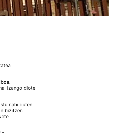
zatea
iboa
.
hal izango diote
stu nahi duten
n bizitzen
kete