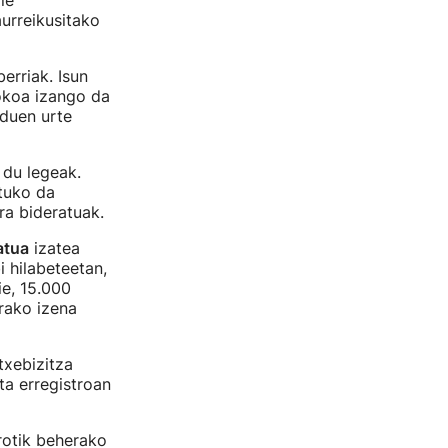
ie
urreikusitako
erriak. Isun
rokoa izango da
 duen urte
 du legeak.
atuko da
ra bideratuak.
atua
izatea
 hilabeteetan,
ie, 15.000
urako izena
txebizitza
ta erregistroan
rotik beherako