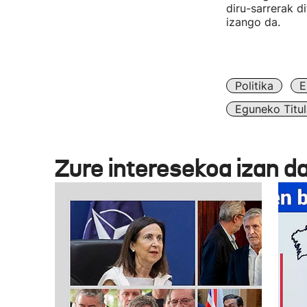
diru-sarrerak d
izango da.
Politika
E
Eguneko Titul
Zure interesekoa izan d