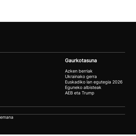
Gaurkotasuna
Azken berriak
Ukrainako gerra
Euskadiko lan egutegia 2026
Eguneko albisteak
AEB eta Trump
remana