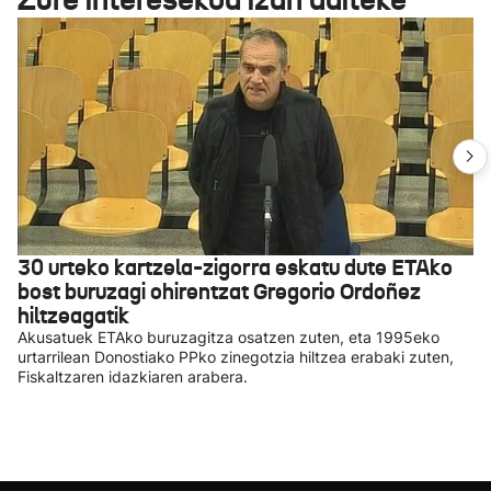
30 urteko kartzela-zigorra eskatu dute ETAko
bost buruzagi ohirentzat Gregorio Ordoñez
hiltzeagatik
Akusatuek ETAko buruzagitza osatzen zuten, eta 1995eko
urtarrilean Donostiako PPko zinegotzia hiltzea erabaki zuten,
Fiskaltzaren idazkiaren arabera.