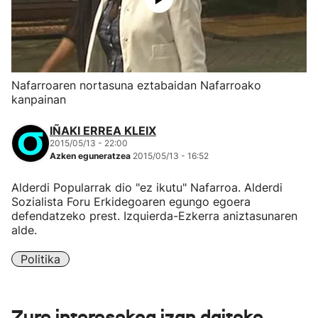
Nafarroaren nortasuna eztabaidan Nafarroako
kanpainan
IÑAKI ERREA KLEIX
2015/05/13 - 22:00
Azken eguneratzea
2015/05/13 - 16:52
Alderdi Popularrak dio "ez ikutu" Nafarroa. Alderdi
Sozialista Foru Erkidegoaren egungo egoera
defendatzeko prest. Izquierda-Ezkerra aniztasunaren
alde.
Politika
Zure interesekoa izan daiteke