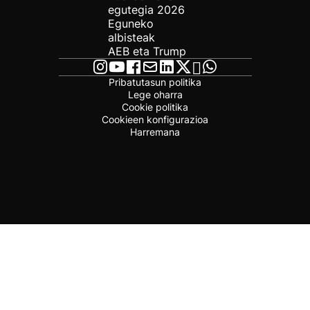
egutegia 2026
Eguneko
albisteak
AEB eta Trump
Pribatutasun politika
Lege oharra
Cookie politika
Cookieen konfigurazioa
Harremana