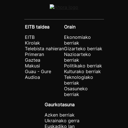
EITB taldea
Orain
EITB
Ekonomiako
Kirolak
berriak
Telebista nahieran
Gizarteko berriak
Primeran
Nazioarteko
Gaztea
berriak
Makusi
Politikako berriak
Guau - Gure
Kulturako berriak
Audioa
Teknologiako
berriak
Osasuneko
berriak
Gaurkotasuna
Azken berriak
Ukrainako gerra
Euskadiko lan