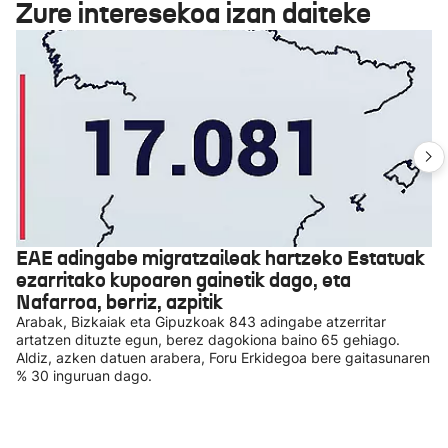
Zure interesekoa izan daiteke
EAE adingabe migratzaileak hartzeko Estatuak
ezarritako kupoaren gainetik dago, eta
Nafarroa, berriz, azpitik
Arabak, Bizkaiak eta Gipuzkoak 843 adingabe atzerritar
artatzen dituzte egun, berez dagokiona baino 65 gehiago.
Aldiz, azken datuen arabera, Foru Erkidegoa bere gaitasunaren
% 30 inguruan dago.