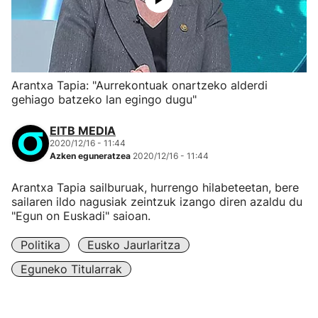
Arantxa Tapia: "Aurrekontuak onartzeko alderdi
gehiago batzeko lan egingo dugu"
EITB MEDIA
2020/12/16 - 11:44
Azken eguneratzea
2020/12/16 - 11:44
Arantxa Tapia sailburuak, hurrengo hilabeteetan, bere
sailaren ildo nagusiak zeintzuk izango diren azaldu du
"Egun on Euskadi" saioan.
Politika
Eusko Jaurlaritza
Eguneko Titularrak