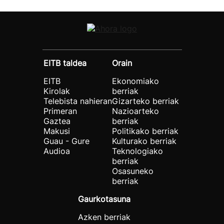
EITB taldea
Orain
EITB
Ekonomiako
Kirolak
berriak
Telebista nahieran
Gizarteko berriak
Primeran
Nazioarteko
Gaztea
berriak
Makusi
Politikako berriak
Guau - Gure
Kulturako berriak
Audioa
Teknologiako
berriak
Osasuneko
berriak
Gaurkotasuna
Azken berriak