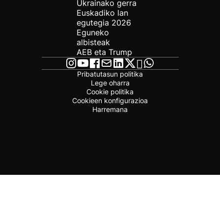
Ukrainako gerra
Euskadiko lan
egutegia 2026
Eguneko
albisteak
AEB eta Trump
Pribatutasun politika
Lege oharra
Cookie politika
Cookieen konfigurazioa
Harremana