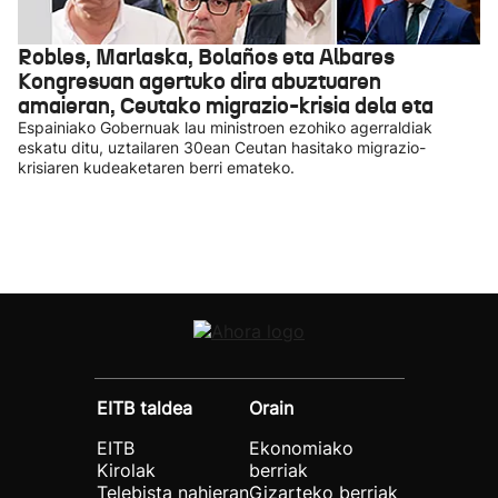
Robles, Marlaska, Bolaños eta Albares
Kongresuan agertuko dira abuztuaren
amaieran, Ceutako migrazio-krisia dela eta
Espainiako Gobernuak lau ministroen ezohiko agerraldiak
eskatu ditu, uztailaren 30ean Ceutan hasitako migrazio-
krisiaren kudeaketaren berri emateko.
EITB taldea
Orain
EITB
Ekonomiako
Kirolak
berriak
Telebista nahieran
Gizarteko berriak