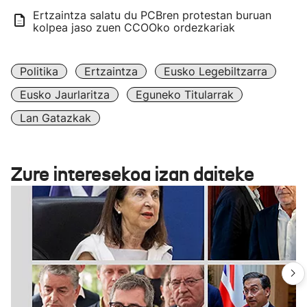
Ertzaintza salatu du PCBren protestan buruan
kolpea jaso zuen CCOOko ordezkariak
Politika
Ertzaintza
Eusko Legebiltzarra
Eusko Jaurlaritza
Eguneko Titularrak
Lan Gatazkak
Zure interesekoa izan daiteke