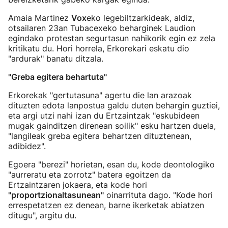
Amaia Martinez
Vox
eko legebiltzarkideak, aldiz,
otsailaren 23an Tubacexeko beharginek Laudion
egindako protestan segurtasun nahikorik egin ez zela
kritikatu du. Hori horrela, Erkorekari eskatu dio
"ardurak" banatu ditzala.
"Greba egitera behartuta"
Erkorekak "gertutasuna" agertu die lan arazoak
dituzten edota lanpostua galdu duten behargin guztiei,
eta argi utzi nahi izan du Ertzaintzak "eskubideen
mugak gainditzen direnean soilik" esku hartzen duela,
"langileak greba egitera behartzen dituztenean,
adibidez".
Egoera "berezi" horietan, esan du, kode deontologiko
"aurreratu eta zorrotz" batera egoitzen da
Ertzaintzaren jokaera, eta kode hori
"proportzionaltasunean"
oinarrituta dago. "Kode hori
errespetatzen ez denean, barne ikerketak abiatzen
ditugu", argitu du.