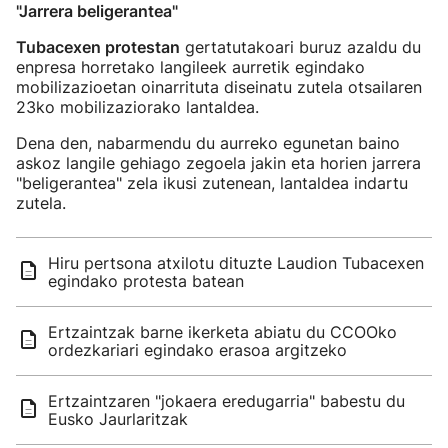
"Jarrera beligerantea"
Tubacexen protestan
gertatutakoari buruz azaldu du
enpresa horretako langileek aurretik egindako
mobilizazioetan oinarrituta diseinatu zutela otsailaren
23ko mobilizaziorako lantaldea.
Dena den, nabarmendu du aurreko egunetan baino
askoz langile gehiago zegoela jakin eta horien jarrera
"beligerantea" zela ikusi zutenean, lantaldea indartu
zutela.
Hiru pertsona atxilotu dituzte Laudion Tubacexen
egindako protesta batean
Ertzaintzak barne ikerketa abiatu du CCOOko
ordezkariari egindako erasoa argitzeko
Ertzaintzaren "jokaera eredugarria" babestu du
Eusko Jaurlaritzak