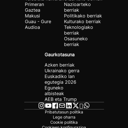
Primeran
Nazioarteko
Gaztea
berriak
Makusi
Politikako berriak
Guau - Gure
Kulturako berriak
Audioa
Teknologiako
berriak
Osasuneko
berriak
Gaurkotasuna
Azken berriak
Ukrainako gerra
Euskadiko lan
egutegia 2026
Eguneko
albisteak
AEB eta Trump
Pribatutasun politika
Lege oharra
Cookie politika
Cookieen konfigurazioa