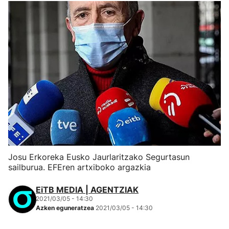
Josu Erkoreka Eusko Jaurlaritzako Segurtasun
sailburua. EFEren artxiboko argazkia
EiTB MEDIA | AGENTZIAK
2021/03/05 - 14:30
Azken eguneratzea
2021/03/05 - 14:30