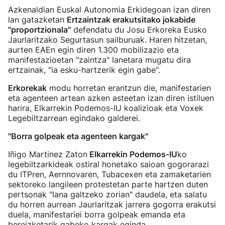
Azkenaldian Euskal Autonomia Erkidegoan izan diren
lan gatazketan
Ertzaintzak erakutsitako jokabide
"proportzionala"
defendatu du Josu Erkoreka Eusko
Jaurlaritzako Segurtasun sailburuak. Haren hitzetan,
aurten EAEn egin diren 1.300 mobilizazio eta
manifestazioetan "zaintza" lanetara mugatu dira
ertzainak, "ia esku-hartzerik egin gabe".
Erkorekak
modu horretan erantzun die, manifestarien
eta agenteen artean azken asteetan izan diren istiluen
harira, Elkarrekin Podemos-IU koalizioak eta Voxek
Legebiltzarrean egindako galderei.
"Borra golpeak eta agenteen kargak"
Iñigo Martinez Zaton
Elkarrekin Podemos-IU
ko
legebiltzarkideak ostiral honetako saioan gogorarazi
du ITPren, Aernnovaren, Tubacexen eta zamaketarien
sektoreko langileen protestetan parte hartzen duten
pertsonak "lana galtzeko zorian" daudela, eta salatu
du horren aurrean Jaurlaritzak jarrera gogorra erakutsi
duela, manifestariei borra golpeak emanda eta
bereizketarik gabeko kargak eginda.