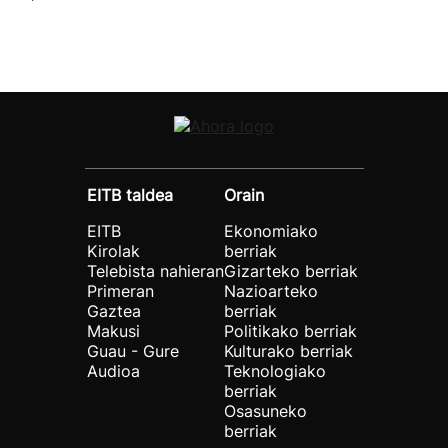
EITB taldea
Orain
EITB
Ekonomiako
Kirolak
berriak
Telebista nahieran
Gizarteko berriak
Primeran
Nazioarteko
Gaztea
berriak
Makusi
Politikako berriak
Guau - Gure
Kulturako berriak
Audioa
Teknologiako
berriak
Osasuneko
berriak