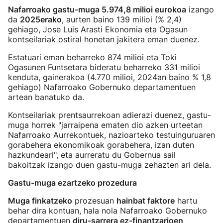
Nafarroako gastu-muga 5.974,8 milioi eurokoa
izango
da
2025erako
, aurten baino 139 milioi (% 2,4)
gehiago, Jose Luis Arasti Ekonomia eta Ogasun
kontseilariak ostiral honetan jakitera eman duenez.
Estatuari eman beharreko 874 milioi eta Toki
Ogasunen Funtsetara bideratu beharreko 331 milioi
kenduta, gainerakoa (4.770 milioi, 2024an baino % 1,8
gehiago) Nafarroako Gobernuko departamentuen
artean banatuko da.
Kontseilariak prentsaurrekoan adierazi duenez, gastu-
muga horrek "jarraipena ematen dio azken urteetan
Nafarroako Aurrekontuek, nazioarteko testuinguruaren
gorabehera ekonomikoak gorabehera, izan duten
hazkundeari", eta aurreratu du Gobernua sail
bakoitzak izango duen gastu-muga zehazten ari dela.
Gastu-muga ezartzeko prozedura
Muga finkatzeko
prozesuan
hainbat faktore
hartu
behar dira kontuan, hala nola Nafarroako Gobernuko
departamentuen
diru-sarrera ez-finantzarioen