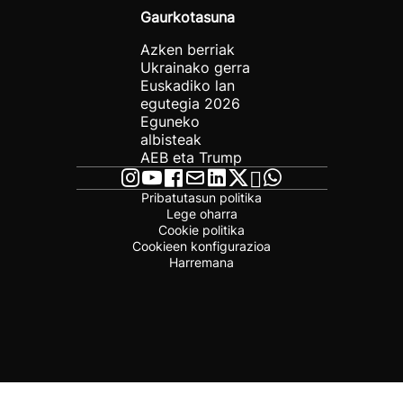
Gaurkotasuna
Azken berriak
Ukrainako gerra
Euskadiko lan
egutegia 2026
Eguneko
albisteak
AEB eta Trump
Pribatutasun politika
Lege oharra
Cookie politika
Cookieen konfigurazioa
Harremana