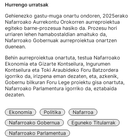
Hurrengo urratsak
Gehienezko gastu-muga onartu ondoren, 2025erako
Nafarroako Aurrekontu Orokorren aurreproiektua
egiteko barne-prozesua hasiko da. Prozesu hori
urriaren lehen hamabostaldian amaituko da,
Nafarroako Gobernuak aurreproiektua onartzen
duenean.
Behin aurreproiektua onartuta, testua Nafarroako
Ekonomia eta Gizarte Kontseilura, Ingurumen
Kontseilura eta Toki Araubideko Foru Batzordera
igorriko da, irizpena eman dezaten, eta, azkenik,
Gobernu bilkuran Foru Lege proiektu gisa onartuta,
Nafarroako Parlamentura igorriko da, eztabaida
dezaten.
Ekonomia
Politika
Nafarroa
Nafarroako Gobernua
Eguneko Titularrak
Nafarroako Parlamentua