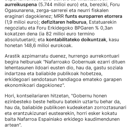
aurreikuspena
(5.744 milioi euro) eta, bereziki, Foru
Ogasunarena, zerga-sarrerei eta neurri fiskalen
eraginari dagokienez; MRR
funts europarren etorrera
(1,9 milioi euro);
defizitaren helburua
, Estatuarekin
negoziatu eta Foru Erkidegoko BPGaren % 0,3an
kokatzen dena (ia 82 milioi euro termino
absolutuetan); eta
kontabilitateko doikuntzak
, kasu
honetan 148,6 milioi eurokoak.
Arastik azpimarratu duenez, hurrengo aurrekontuari
begira helburuak "Nafarroako Gobernuak ezarri dituen
lehentasunen ildoari eusten dio, hau da, gastu soziala
indartzea eta baliabide publikoak hobetzea,
erkidegoari sendotasun handiagoa emateko garapen
ekonomikoari dagokionez".
Hori, kontseilariaren hitzetan, "Gobernu honen
ezinbesteko beste helburu batekin uztartu behar da,
hau da, baliabide publikoen kudeaketan zorroztasunari
eta erantzukizunari eustearekin, horri esker kokatu
baita Nafarroa Espainiako erkidego kaudimendunen
artean".