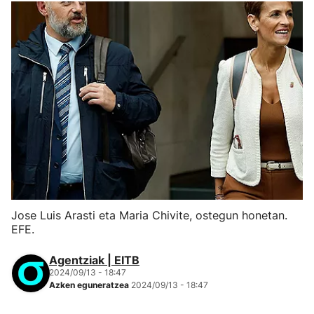
Jose Luis Arasti eta Maria Chivite, ostegun honetan.
EFE.
Agentziak | EITB
2024/09/13 - 18:47
Azken eguneratzea
2024/09/13 - 18:47