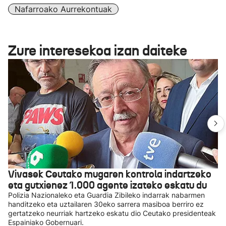
Nafarroako Aurrekontuak
Zure interesekoa izan daiteke
Vivasek Ceutako mugaren kontrola indartzeko
eta gutxienez 1.000 agente izateko eskatu du
Polizia Nazionaleko eta Guardia Zibileko indarrak nabarmen
handitzeko eta uztailaren 30eko sarrera masiboa berriro ez
gertatzeko neurriak hartzeko eskatu dio Ceutako presidenteak
Espainiako Gobernuari.