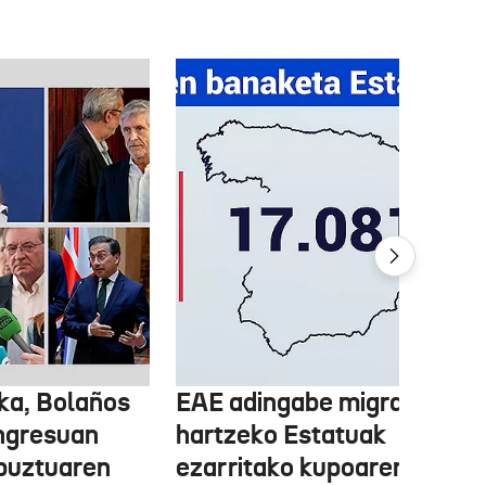
ka, Bolaños
EAE adingabe migratzailea
ngresuan
hartzeko Estatuak
abuztuaren
ezarritako kupoaren gainet