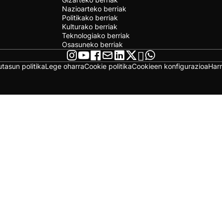
Nazioarteko berriak
Politikako berriak
Kulturako berriak
Teknologiako berriak
Osasuneko berriak
utasun politika
Lege oharra
Cookie politika
Cookieen konfigurazioa
Har