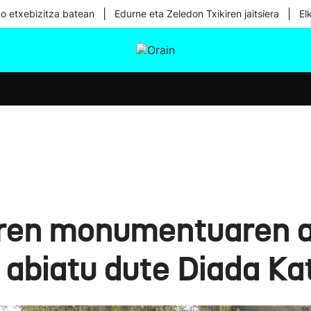
|
|
ko etxebizitza batean
Edurne eta Zeledon Txikiren jaitsiera
El
tura
Ikusmiran
Egural
Osasuna
Teknologia
ren monumentuaren a
 abiatu dute Diada Ka