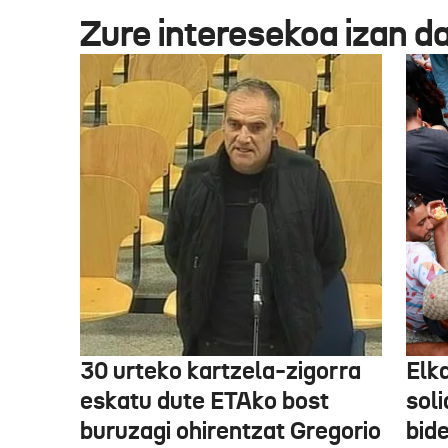
Zure interesekoa izan d
30 urteko kartzela-zigorra
Elka
eskatu dute ETAko bost
sol
buruzagi ohirentzat Gregorio
bide