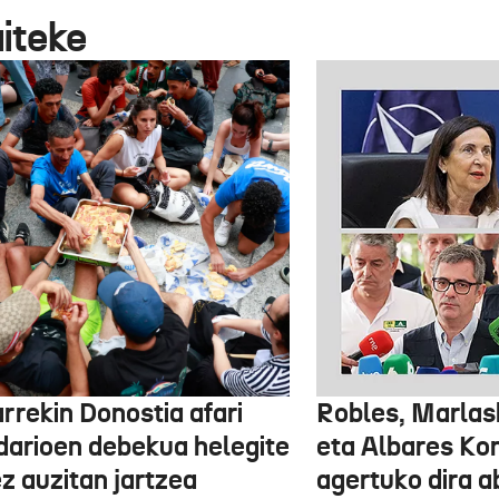
aiteke
rrekin Donostia afari
Robles, Marlas
idarioen debekua helegite
eta Albares Ko
z auzitan jartzea
agertuko dira 