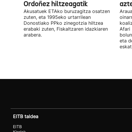
Ordoñez hiltzeagatik
azte
Akusatuek ETAko buruzagitza osatzen
Araua
zuten, eta 1995eko urtarrilean
oinar
Donostiako PPko zinegotzia hiltzea
koali
erabaki zuten, Fiskaltzaren idazkiaren
Afari
arabera.
bolun
eta d
eskat
EITB taldea
EITB
Kirolak