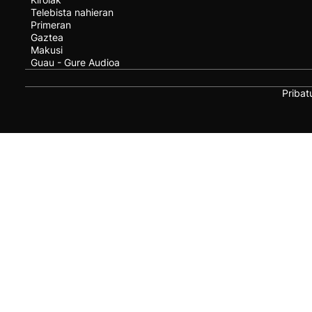
Telebista nahieran
Primeran
Gaztea
Makusi
Guau - Gure Audioa
Pribat