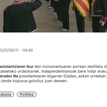
025/09/11 - 09:46
esistentziaren ikur
den monumentuaren aurrean desfilatu d
itateetako ordezkariek. Independentismoak bere indar eraku
lvador Illa
presidentearen bigarren Diadan, azken urteeta
n jende kopurua gutxituz joan denean.
alunia
Politika