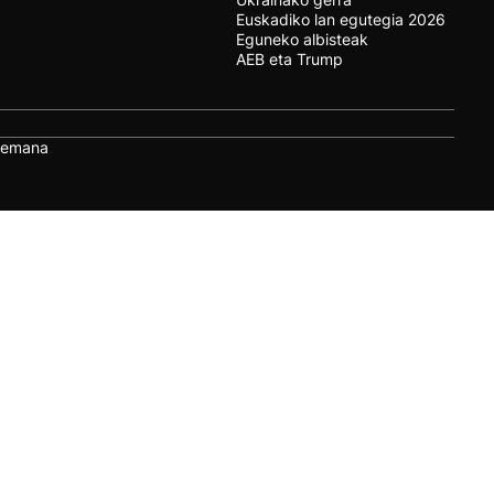
Euskadiko lan egutegia 2026
Eguneko albisteak
AEB eta Trump
remana