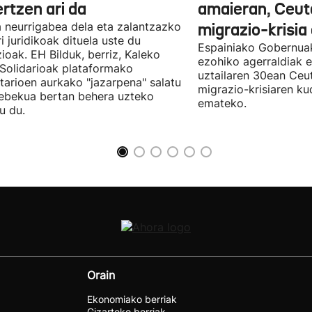
rtzen ari da
amaieran, Ceut
 neurrigabea dela eta zalantzazko
migrazio-krisia
ri juridikoak dituela uste du
Espainiako Gobernuak
zioak. EH Bilduk, berriz, Kaleko
ezohiko agerraldiak e
 Solidarioak plataformako
uztailaren 30ean Ceu
tarioen aurkako "jazarpena" salatu
migrazio-krisiaren ku
ebekua bertan behera uzteko
emateko.
u du.
Orain
Ekonomiako berriak
Gizarteko berriak