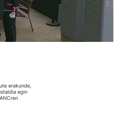
ute erakunde,
staldia egin
n ANCren