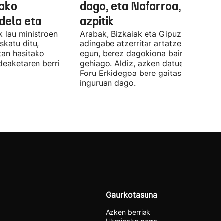
ako
dago, eta Nafarroa, berriz,
 dela eta
azpitik
 lau ministroen
Arabak, Bizkaiak eta Gipuzkoak 843
skatu ditu,
adingabe atzerritar artatzen dituzte
tan hasitako
egun, berez dagokiona baino 65
deaketaren berri
gehiago. Aldiz, azken datuen arabera,
Foru Erkidegoa bere gaitasunaren % 
inguruan dago.
Gaurkotasuna
Azken berriak
Ukrainako gerra