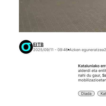
EITB
2025/09/11 - 09:46
Azken eguneratzea
2
Kataluniako err
alderdi eta ent
nahi du gaur,
Sa
mobilizazioeta
Diada
Kat