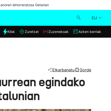
kanoren lehorreratzea Getarian
EU
dia
Klisk
Zuretzat
Zuzenekoak
Azken berriak
Klisk
Zuzenekoak
Zuretzat
Elkarbanatu
Gorde
urrean egindako
Azken berriak
talunian