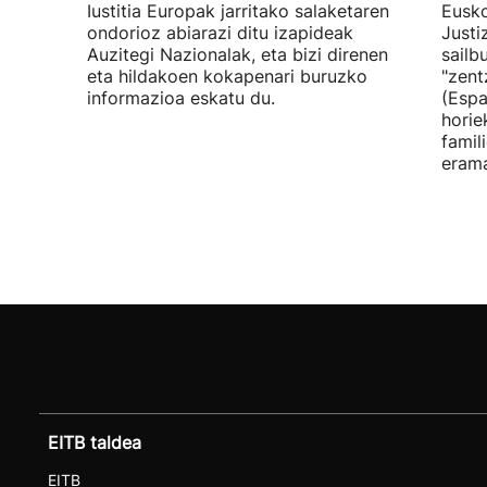
Iustitia Europak jarritako salaketaren
Eusko
ondorioz abiarazi ditu izapideak
Justi
Auzitegi Nazionalak, eta bizi direnen
sailb
eta hildakoen kokapenari buruzko
"zent
informazioa eskatu du.
(Espa
horie
famil
erama
EITB taldea
EITB