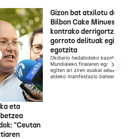
Gizon bat atxilotu dute,
Bilbon Cake Minuesaren
kontrako derrigortze eta
gorroto delituak egitea
egotzita
Okdiario hedabideko kazetaria
Mundialeko finalaren egunean Bilbon
egiten ari ziren euskal selekzioaren
aldeko manifestazio batean zegoen.
ka eta
abetzea
dok: "Ceutan
tiaren