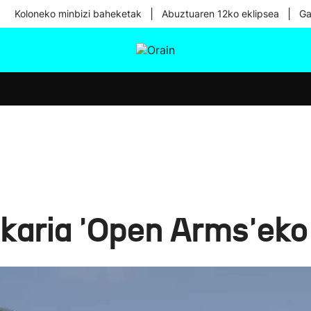
|
|
Koloneko minbizi baheketak
Abuztuaren 12ko eklipsea
Ga
tura
Ikusmiran
Egural
Osasuna
Teknologia
aria 'Open Arms'eko 