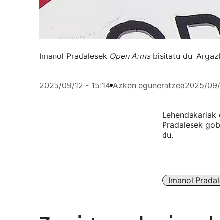
Imanol Pradalesek
Open Arms
bisitatu du. Argazk
2025/09/12 - 15:14
Azken eguneratzea
2025/09/1
Lehendakariak 
Pradalesek gob
du.
Imanol Pradal