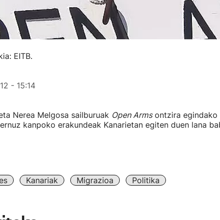
ia: EITB.
2 - 15:14
eta Nerea Melgosa sailburuak
Open Arms
ontzira egindako 
ernuz kanpoko erakundeak Kanarietan egiten duen lana bab
es
Kanariak
Migrazioa
Politika