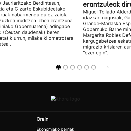
 Jaurlaritzako Berdintasun,
erantzuleak dir
zia eta Gizarte Eskubideetako
Miguel Tellado Alderd
uruak nabarmendu du ez zaiola
idazkari nagusiak, Ga
zuzkoa iruditzen lehen erantzuna
Grande-Marlaska Esp
iniako Gobernuarena) adingabe
Gobernuko Barne mini
k (Ceutan daudenak) beren
Margarita Robles Def
ietatik urrun, milaka kilometrotara,
kargugabetzea eskat
tea".
migrazio krisiaren au
"ezer egin".
Orain
Ekonomiako berriak