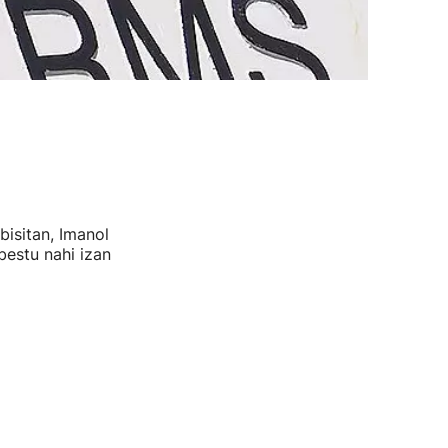
bisitan, Imanol
estu nahi izan