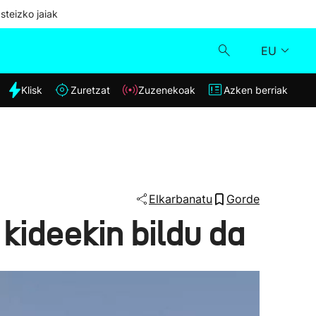
steizko jaiak
EU
dia
Klisk
Zuretzat
Zuzenekoak
Azken berriak
Klisk
Zuzenekoak
Zuretzat
Elkarbanatu
Gorde
kideekin bildu da
Azken berriak