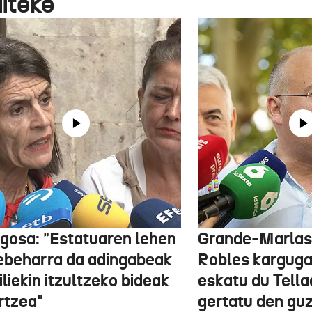
aiteke
gosa: "Estatuaren lehen
Grande-Marlas
ebeharra da adingabeak
Robles kargug
liekin itzultzeko bideak
eskatu du Tella
rtzea"
gertatu den guz