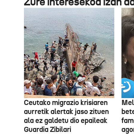
Zure interesekoa izan d
Ceutako migrazio krisiaren
Mel
aurretik alertak jaso zituen
bet
ala ez galdetu dio epaileak
fami
Guardia Zibilari
ago