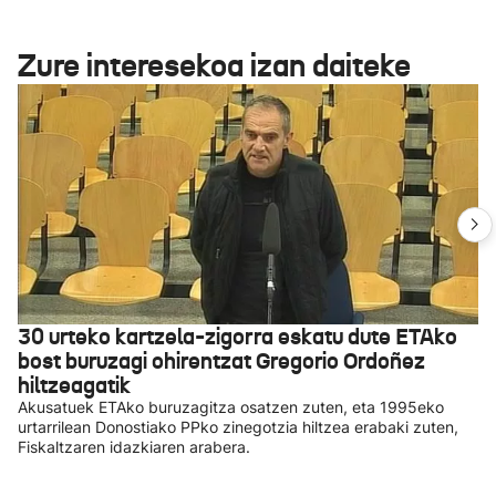
Zure interesekoa izan daiteke
30 urteko kartzela-zigorra eskatu dute ETAko
bost buruzagi ohirentzat Gregorio Ordoñez
hiltzeagatik
Akusatuek ETAko buruzagitza osatzen zuten, eta 1995eko
urtarrilean Donostiako PPko zinegotzia hiltzea erabaki zuten,
Fiskaltzaren idazkiaren arabera.