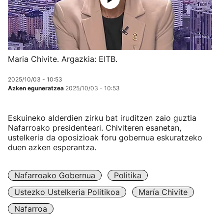
Maria Chivite. Argazkia: EITB.
2025/10/03 - 10:53
Azken eguneratzea
2025/10/03 - 10:53
Eskuineko alderdien zirku bat iruditzen zaio guztia
Nafarroako presidenteari. Chiviteren esanetan,
ustelkeria da oposizioak foru gobernua eskuratzeko
duen azken esperantza.
Nafarroako Gobernua
Politika
Ustezko Ustelkeria Politikoa
María Chivite
Nafarroa