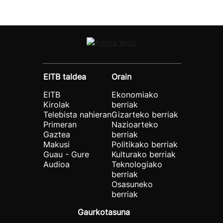
EITB taldea
Orain
EITB
Ekonomiako
Kirolak
berriak
Telebista nahieran
Gizarteko berriak
Primeran
Nazioarteko
Gaztea
berriak
Makusi
Politikako berriak
Guau - Gure
Kulturako berriak
Audioa
Teknologiako
berriak
Osasuneko
berriak
Gaurkotasuna