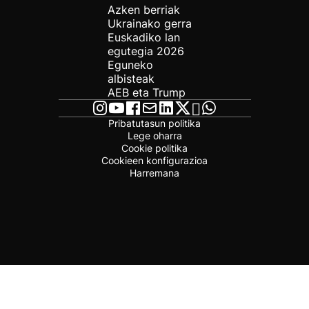
Azken berriak
Ukrainako gerra
Euskadiko lan
egutegia 2026
Eguneko
albisteak
AEB eta Trump
Pribatutasun politika
Lege oharra
Cookie politika
Cookieen konfigurazioa
Harremana