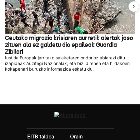
Ceutako migrazio krisiaren aurretik alertak jaso
zituen ala ez galdetu dio epaileak Guardia
Zibilari
Iustitia Europak jarritako salaketaren ondorioz abiarazi ditu
izapideak Auzitegi Nazionalak, eta bizi direnen eta hildakoen
kokapenari buruzko informazioa eskatu du.
EITB taldea
Orain