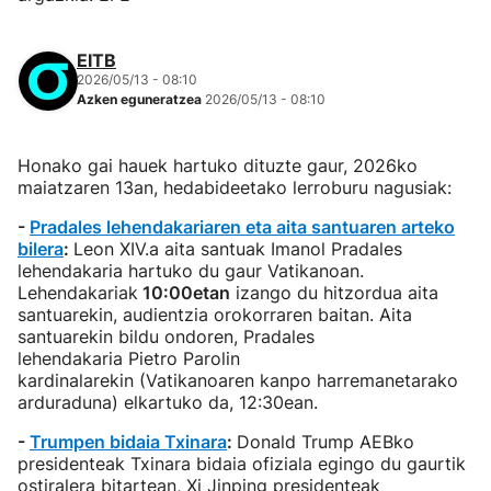
EITB
2026/05/13 - 08:10
Azken eguneratzea
2026/05/13 - 08:10
Honako gai hauek hartuko dituzte gaur, 2026ko
maiatzaren 13an, hedabideetako lerroburu nagusiak:
-
Pradales lehendakariaren eta aita santuaren arteko
bilera
:
Leon XIV.a aita santuak Imanol Pradales
lehendakaria hartuko du gaur Vatikanoan.
Lehendakariak
10:00etan
izango du hitzordua aita
santuarekin, audientzia orokorraren baitan. Aita
santuarekin bildu ondoren, Pradales
lehendakaria Pietro Parolin
kardinalarekin (Vatikanoaren kanpo harremanetarako
arduraduna) elkartuko da, 12:30ean.
-
Trumpen bidaia Txinara
:
Donald Trump AEBko
presidenteak Txinara bidaia ofiziala egingo du gaurtik
ostiralera bitartean, Xi Jinping presidenteak