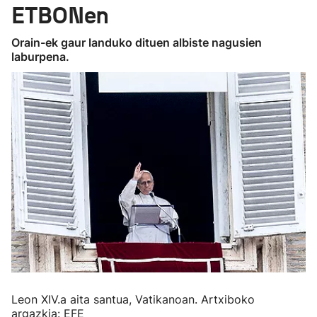
ETBONen
Orain-ek gaur landuko dituen albiste nagusien
laburpena.
Leon XIV.a aita santua, Vatikanoan. Artxiboko
argazkia: EFE