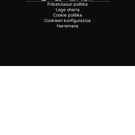
Pribatutasun politika
Lege oharra
Cookie politika
Cookieen konfigurazioa
Harremana