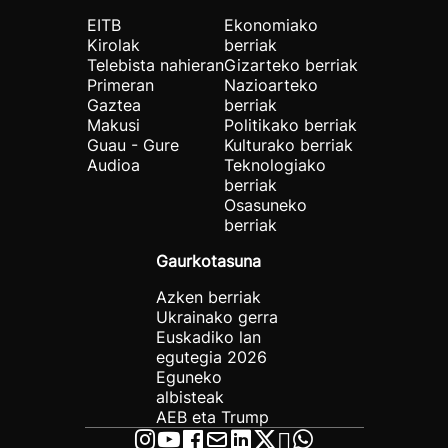
EITB
Ekonomiako
Kirolak
berriak
Telebista nahieran
Gizarteko berriak
Primeran
Nazioarteko
Gaztea
berriak
Makusi
Politikako berriak
Guau - Gure
Kulturako berriak
Audioa
Teknologiako
berriak
Osasuneko
berriak
Gaurkotasuna
Azken berriak
Ukrainako gerra
Euskadiko lan
egutegia 2026
Eguneko
albisteak
AEB eta Trump