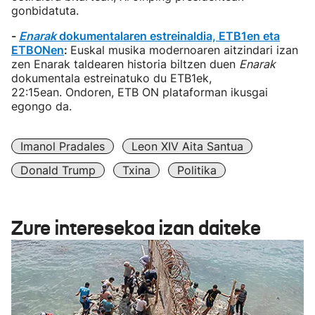
gonbidatuta.
-
Enarak
dokumentalaren estreinaldia, ETB1en eta
ETBONen
:
Euskal musika modernoaren aitzindari izan
zen Enarak taldearen historia biltzen duen
Enarak
dokumentala estreinatuko du ETB1ek,
22:15ean. Ondoren, ETB ON plataforman ikusgai
egongo da.
Imanol Pradales
Leon XIV Aita Santua
Donald Trump
Txina
Politika
Zure interesekoa izan daiteke