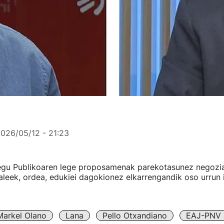
026/05/12 - 21:23
egu Publikoaren lege proposamenak parekotasunez negozi
zaleek, ordea, edukiei dagokionez elkarrengandik oso urrun i
Markel Olano
Lana
Pello Otxandiano
EAJ-PNV