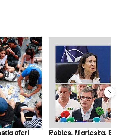
stia afari
Robles, Marlaska, Bolaños