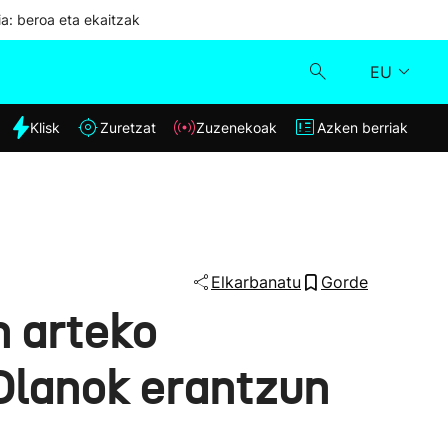
ia: beroa eta ekaitzak
EU
dia
Klisk
Zuretzat
Zuzenekoak
Azken berriak
Klisk
Zuzenekoak
Zuretzat
Elkarbanatu
Gorde
n arteko
Azken berriak
 Olanok erantzun