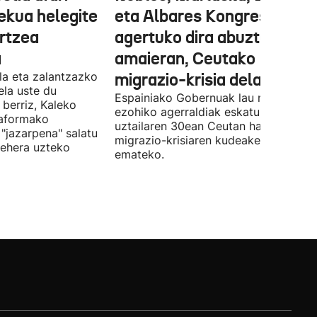
ekua helegite
eta Albares Kongresuan
artzea
agertuko dira abuztuaren
a
amaieran, Ceutako
la eta zalantzazko
migrazio-krisia dela eta
uela uste du
Espainiako Gobernuak lau ministroen
 berriz, Kaleko
ezohiko agerraldiak eskatu ditu,
taformako
uztailaren 30ean Ceutan hasitako
"jazarpena" salatu
migrazio-krisiaren kudeaketaren berri
behera uzteko
emateko.