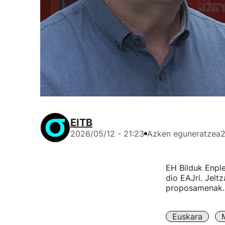
EITB
2026/05/12 - 21:23
Azken eguneratzea
2
EH Bilduk Enpl
dio EAJri. Jelt
proposamenak.
Euskara