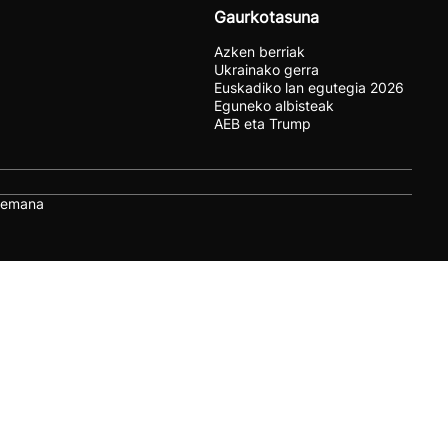
Gaurkotasuna
Azken berriak
Ukrainako gerra
Euskadiko lan egutegia 2026
Eguneko albisteak
AEB eta Trump
remana