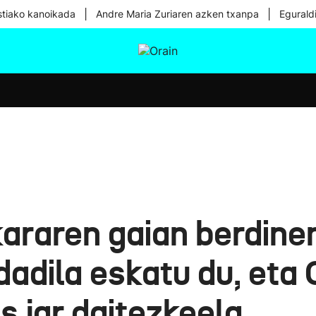
|
|
tiako kanoikada
Andre Maria Zuriaren azken txanpa
Egurald
tura
Ikusmiran
Egural
Osasuna
Teknologia
araren gaian berdine
dadila eskatu du, eta
 jar daitezkeela