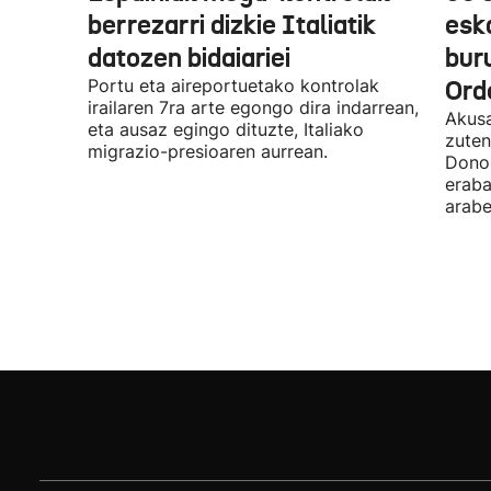
berrezarri dizkie Italiatik
esk
datozen bidaiariei
bur
Portu eta aireportuetako kontrolak
Ord
irailaren 7ra arte egongo dira indarrean,
Akusa
eta ausaz egingo dituzte, Italiako
zuten
migrazio-presioaren aurrean.
Donos
eraba
arabe