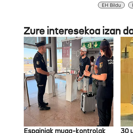
EH Bildu
Zure interesekoa izan d
Espainiak muga-kontrolak
30 