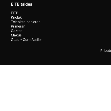
EITB taldea
EITB
Kirolak
Telebista nahieran
Primeran
Gaztea
Makusi
Guau - Gure Audioa
Pribat