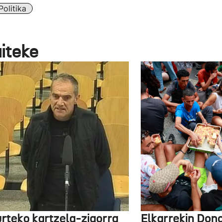
Politika
aiteke
urteko kartzela-zigorra
Elkarrekin Dono