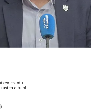
atzea eskatu
kusten ditu bi