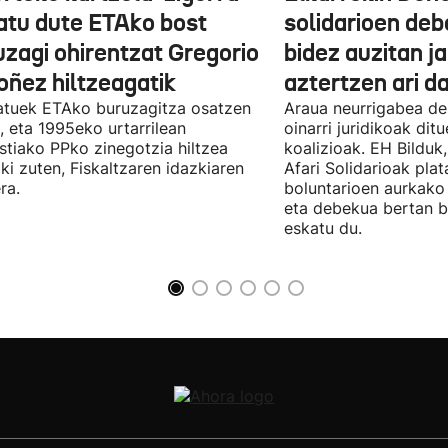
atu dute ETAko bost
solidarioen deb
uzagi ohirentzat Gregorio
bidez auzitan j
oñez hiltzeagatik
aztertzen ari d
tuek ETAko buruzagitza osatzen
Araua neurrigabea de
, eta 1995eko urtarrilean
oinarri juridikoak dit
tiako PPko zinegotzia hiltzea
koalizioak. EH Bilduk,
ki zuten, Fiskaltzaren idazkiaren
Afari Solidarioak pla
ra.
boluntarioen aurkako 
eta debekua bertan 
eskatu du.