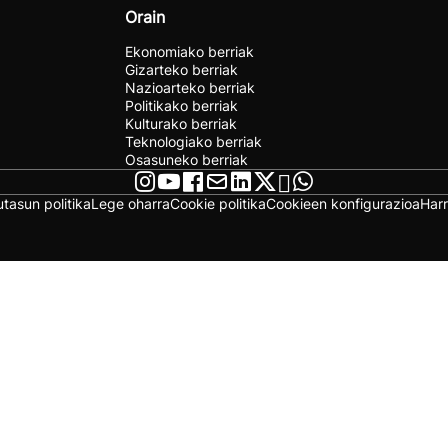
Orain
Ekonomiako berriak
Gizarteko berriak
Nazioarteko berriak
Politikako berriak
Kulturako berriak
Teknologiako berriak
Osasuneko berriak
utasun politika
Lege oharra
Cookie politika
Cookieen konfigurazioa
Har