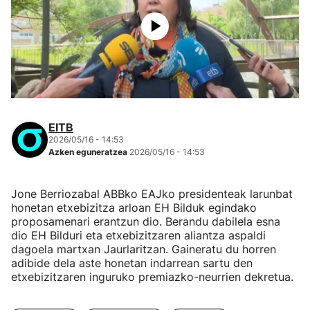
EITB
2026/05/16 - 14:53
Azken eguneratzea
2026/05/16 - 14:53
Jone Berriozabal ABBko EAJko presidenteak larunbat
honetan etxebizitza arloan EH Bilduk egindako
proposamenari erantzun dio. Berandu dabilela esna
dio EH Bilduri eta etxebizitzaren aliantza aspaldi
dagoela martxan Jaurlaritzan. Gaineratu du horren
adibide dela aste honetan indarrean sartu den
etxebizitzaren inguruko premiazko-neurrien dekretua.