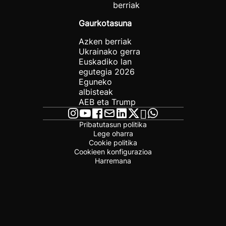
berriak
Gaurkotasuna
Azken berriak
Ukrainako gerra
Euskadiko lan
egutegia 2026
Eguneko
albisteak
AEB eta Trump
Pribatutasun politika
Lege oharra
Cookie politika
Cookieen konfigurazioa
Harremana