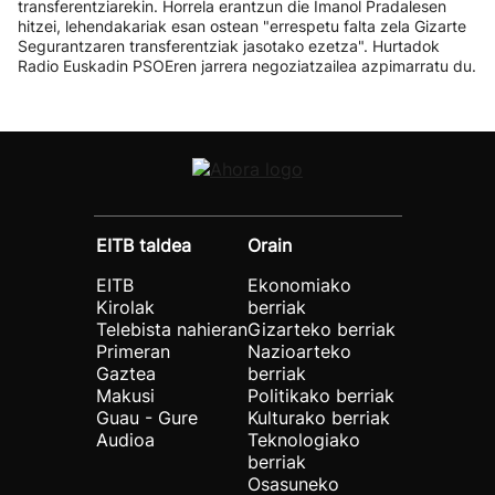
transferentziarekin. Horrela erantzun die Imanol Pradalesen
hitzei, lehendakariak esan ostean "errespetu falta zela Gizarte
Segurantzaren transferentziak jasotako ezetza". Hurtadok
Radio Euskadin PSOEren jarrera negoziatzailea azpimarratu du.
EITB taldea
Orain
EITB
Ekonomiako
Kirolak
berriak
Telebista nahieran
Gizarteko berriak
Primeran
Nazioarteko
Gaztea
berriak
Makusi
Politikako berriak
Guau - Gure
Kulturako berriak
Audioa
Teknologiako
berriak
Osasuneko