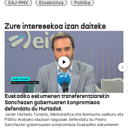
EAJ-PNV
Etxebizitza
Politika
Zure interesekoa izan daiteke
Euskadiko eskumenen transferentziarekin
Sanchezen gobernuaren konpromisoa
defendatu du Hurtadok
Javier Hurtado Turismo, Merkataritza eta Kontsumo sailburu eta
PSEko Arabako idazkari nagusiak defendatu du Pedro
Sanchezen gobernuaren konpromisoa Euskadiko eskumenen